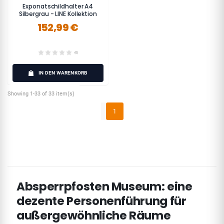
Exponatschildhalter A4
Silbergrau - LINE Kollektion
152,99 €
(0)
IN DEN WARENKORB
Showing 1-33 of 33 item(s)
1
Absperrpfosten Museum: eine
dezente Personenführung für
außergewöhnliche Räume