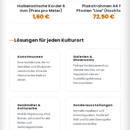
Halbelastische Kordel 6
Plakatrahmen A4 für
mm (Preis pro Meter)
Pfosten "Line" (Hochforma
1,60 €
oder Querformat) - LINE
72,50 €
Lösungen für jeden Kulturort
Kunstmuseen
Galerien &
Showrooms
Eine neutrale Linie, die vor
Farbiger Kordel passend zur
Gemälden und Skulpturen
Identität des Orts, um ein
verschwindet, ohne die
Hauptstück oder ein
Harmonie des Saals zu
Ausstellungsfahrzeug
stören.
hervorzuheben.
Denkmäler &
Sonderausstellungen
Kulturerbe
Schnelle Installation und
Mobile Abgrenzung ohne
Umkonfiguration, Kordel auf
Bohren, schonend für alte
Maß und für jede Szenografie
Böden und
wiederverwendbar.
denkmalgeschützte