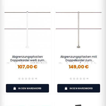
Abgrenzungspfosten
Abgrenzungspfosten mit
Doppelkordel weiß zum
Doppelkordel zum
Verschrauben - LINE FIX DUAL
Verschrauben (gebürsteter
107,00 €
149,00 €
Edelstahl) - LINE FIX DUAL
(0)
(0)
IN DEN WARENKORB
IN DEN WARENKORB