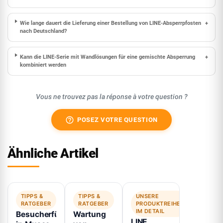
Wie lange dauert die Lieferung einer Bestellung von LINE-Absperrpfosten
+
nach Deutschland?
Kann die LINE-Serie mit Wandlösungen für eine gemischte Absperrung
+
kombiniert werden
Vous ne trouvez pas la réponse à votre question ?
help_outline
POSEZ VOTRE QUESTION
Ähnliche Artikel
TIPPS &
TIPPS &
UNSERE
RATGEBER
RATGEBER
PRODUKTREIHEN
IM DETAIL
Besucherführung
Wartung
LINE