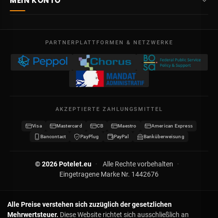
MEIN KONTO
4710
Lontzen
Lieferung
Belgien
Übersicht
AGB
Mo – Fr
Meine Bestellungen
09:00 – 17:00
PARTNERPLATTFORMEN & NETZWERKE
Rechtliche Hinweise
USt-IdNr. BE 0641.740.320 - Lüttich
Meine Gutschriften
Datenschutz
Meine Adressen
Kontakt
Meine Daten
Sitemap
AKZEPTIERTE ZAHLUNGSMITTEL
Meine Gutscheine
Visa
Mastercard
CB
Maestro
American Express
Wiederverkäufer werden
Bancontact
PayPlug
PayPal
Banküberweisung
© 2026 Potelet.eu
·
Alle Rechte vorbehalten
·
Eingetragene Marke Nr. 1442676
Alle Preise verstehen sich zuzüglich der gesetzlichen
Mehrwertsteuer.
Diese Website richtet sich ausschließlich an