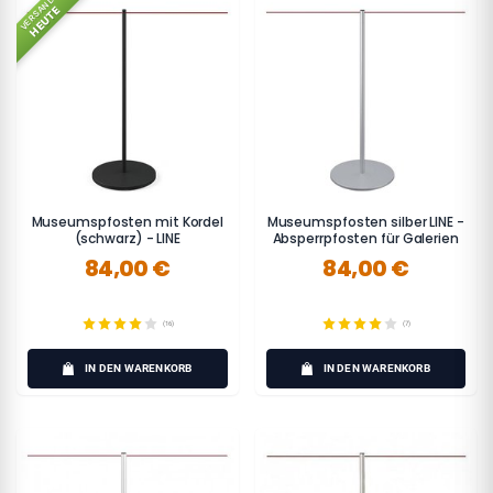
VERSAND
HEUTE
Museumspfosten mit Kordel
Museumspfosten silber LINE -
(schwarz) - LINE
Absperrpfosten für Galerien
84,00 €
84,00 €
(16)
(7)
IN DEN WARENKORB
IN DEN WARENKORB