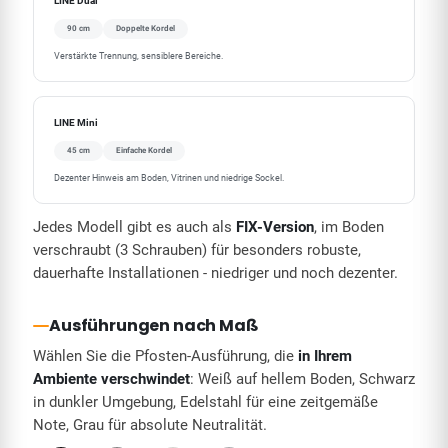
LINE Dual
90 cm
Doppelte Kordel
Verstärkte Trennung, sensiblere Bereiche.
LINE Mini
45 cm
Einfache Kordel
Dezenter Hinweis am Boden, Vitrinen und niedrige Sockel.
Jedes Modell gibt es auch als
FIX-Version
, im Boden
verschraubt (3 Schrauben) für besonders robuste,
dauerhafte Installationen - niedriger und noch dezenter.
Ausführungen nach Maß
Wählen Sie die Pfosten-Ausführung, die
in Ihrem
Ambiente verschwindet
: Weiß auf hellem Boden, Schwarz
in dunkler Umgebung, Edelstahl für eine zeitgemäße
Note, Grau für absolute Neutralität.