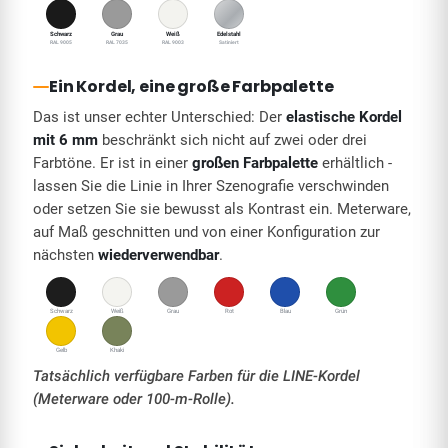
Schwarz
Grau
Weiß
Edelstahl
RAL 9005
RAL 7035
RAL 9003
Satiniert
Ein Kordel, eine große Farbpalette
Das ist unser echter Unterschied: Der
elastische Kordel
mit 6 mm
beschränkt sich nicht auf zwei oder drei
Farbtöne. Er ist in einer
großen Farbpalette
erhältlich -
lassen Sie die Linie in Ihrer Szenografie verschwinden
oder setzen Sie sie bewusst als Kontrast ein. Meterware,
auf Maß geschnitten und von einer Konfiguration zur
nächsten
wiederverwendbar
.
Schwarz
Weiß
Grau
Rot
Blau
Grün
Gelb
Khaki
Tatsächlich verfügbare Farben für die LINE-Kordel
(Meterware oder 100-m-Rolle).