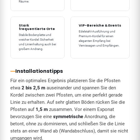
Räume.
Stark
VIP-Bereiche & Events
frequentierte Orte
Edelstahl-Ausführung und
Stabile Bodenplatte und
Premium-Kordel für einen
weicher Kordel: Sicherheit
eleganten Empfang bei
und Linienhaltung auch bei
Vernissagen und Empfängen.
großem Andrang.
Installationstipps
Für ein optimales Ergebnis platzieren Sie die Pfosten
etwa
2 bis 2,5 m
auseinander und spannen Sie den
Kordel zwischen zwei Pfosten, um eine perfekt gerade
Linie zu erhalten. Auf sehr glatten Böden rücken Sie die
Pfosten auf
1,5 m
zusammen. Vor einem Exponat
bevorzugen Sie eine
symmetrische
Anordnung, die
betont, ohne zu dominieren, und schließen Sie die Linie
stets an einer Wand ab (Wandabschluss), damit sie nicht
umgangen wird.