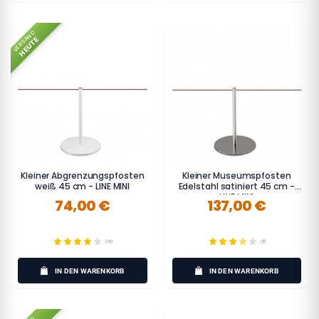
VERSAND
HEUTE
Kleiner Abgrenzungspfosten
Kleiner Museumspfosten
weiß 45 cm - LINE MINI
Edelstahl satiniert 45 cm -
LINE MINI
74,00 €
137,00 €
(16)
(5)
IN DEN WARENKORB
IN DEN WARENKORB