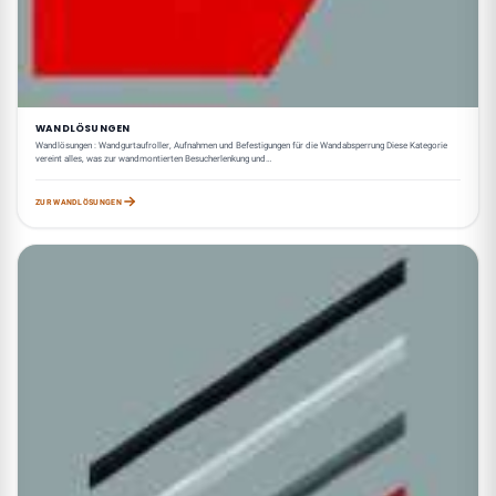
WANDLÖSUNGEN
Wandlösungen : Wandgurtaufroller, Aufnahmen und Befestigungen für die Wandabsperrung Diese Kategorie
vereint alles, was zur wandmontierten Besucherlenkung und…
ZUR WANDLÖSUNGEN