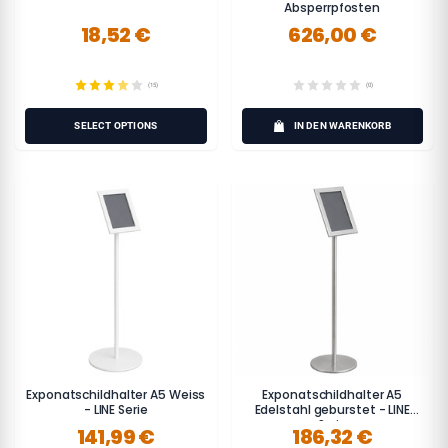
Absperrpfosten
18,52 €
626,00 €
(15)
(0)
SELECT OPTIONS
IN DEN WARENKORB
Exponatschildhalter A5 Weiss
Exponatschildhalter A5
- LINE Serie
Edelstahl geburstet - LINE
Serie
141,99 €
186,32 €