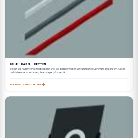
SEILE - KABEL - KETTEN
Setzen Sie Akzente mit Ihrem eigenen Stil! Wir bieten Ihnen ein umfangreiches Sortiment an Bändern, Seilen
und Kabeln zur Ausstattung Ihrer Absperrpfosten für…
ZUR SEILE - KABEL - KETTEN