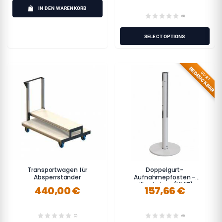
IN DEN WARENKORB
(0)
SELECT OPTIONS
BEDRUCKBAR
GURT
Transportwagen für
Doppelgurt-
Absperrständer
Aufnahmepfosten -
silberfarben (LIMIT)
440,00 €
157,66 €
(0)
(0)