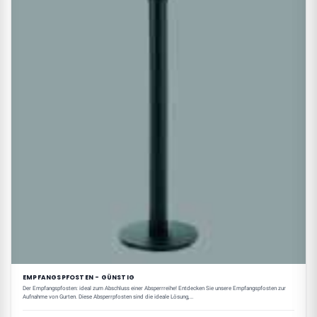
EMPFANGSPFOSTEN - GÜNSTIG
Der Empfangspfosten: ideal zum Abschluss einer Absperrreihe! Entdecken Sie unsere Empfangspfosten zur
Aufnahme von Gurten. Diese Absperrpfosten sind die ideale Lösung,…