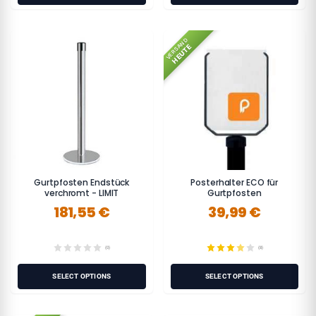
VERSAND
HEUTE
Gurtpfosten Endstück
Posterhalter ECO für
verchromt - LIMIT
Gurtpfosten
181,55 €
39,99 €
(0)
(8)
SELECT OPTIONS
SELECT OPTIONS