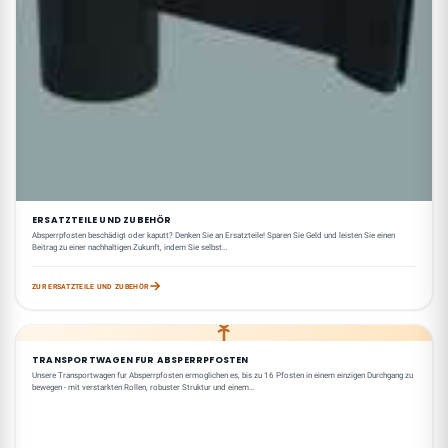
ERSATZTEILE UND ZUBEHÖR
Absperrpfosten beschädigt oder kaputt? Denken Sie an Ersatzteile! Sparen Sie Geld und leisten Sie einen
Beitrag zu einer nachhaltigen Zukunft, indem Sie selbst…
ZUR ERSATZTEILE UND ZUBEHÖR
TRANSPORTWAGEN FUR ABSPERRPFOSTEN
Unsere Transportwagen fur Absperrpfosten ermoglichen es, bis zu 16 Pfosten in einem einzigen Durchgang zu
bewegen - mit verstarkten Rollen, robuster Struktur und einem…