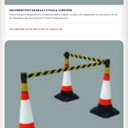
ABSPERRPFOSTEN ERSATZTEILE & ZUBEHÖR
Unsere Kategorie Absperrpfosten Ersatzteile &amp; Zubehör umfasst alle ergänzenden Komponenten, die für
die Installation und Wartung Ihrer Potelet®-Absperrpfosten…
ZUR ABSPERRPFOSTEN ERSATZTEILE & ZUBEHÖR