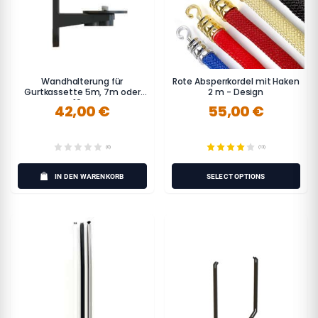
Wandhalterung für
Rote Absperrkordel mit Haken
Gurtkassette 5m, 7m oder
2 m - Design
10m
42,00 €
55,00 €
(0)
(13)
IN DEN WARENKORB
SELECT OPTIONS