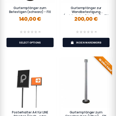
Gurtempfänger zum
Gurtempfänger zur
Befestigen (schwarz) - FIX
Wandbefestigung
(gebürsteter Edelstahl) - FIX
140,00 €
200,00 €
(0)
(0)
SELECT OPTIONS
IN DEN WARENKORB
BEDRUCKBAR
GURT
Posterhalter A4 für LINE
Gurtempfänger zum