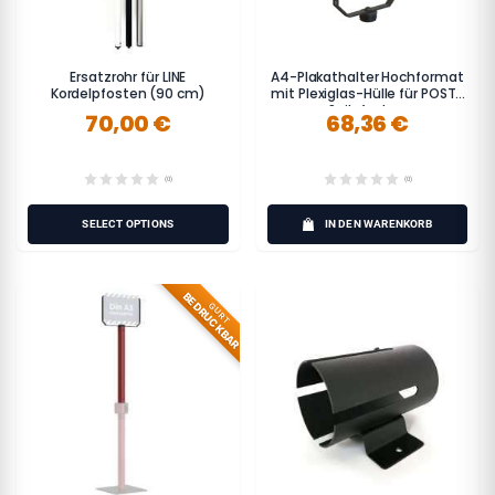
Ersatzrohr für LINE
A4-Plakathalter Hochformat
Kordelpfosten (90 cm)
mit Plexiglas-Hülle für POST-
Seilpfosten
70,00 €
68,36 €
(0)
(0)
SELECT OPTIONS
IN DEN WARENKORB
BEDRUCKBAR
GURT