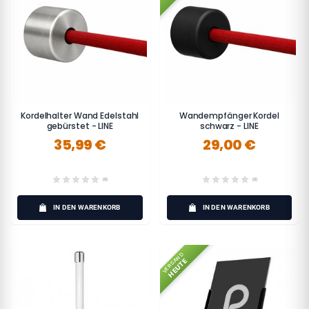
Kordelhalter Wand Edelstahl
Wandempfänger Kordel
gebürstet - LINE
schwarz - LINE
35,99 €
29,00 €
(0)
(0)
IN DEN WARENKORB
IN DEN WARENKORB
VERSAND
HEUTE