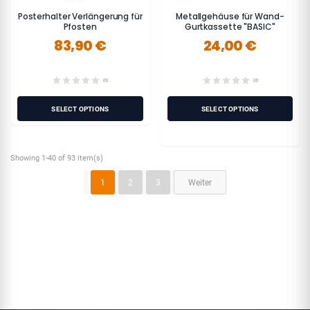
Posterhalter Verlängerung für
Metallgehäuse für Wand-
Pfosten
Gurtkassette "BASIC"
83,90 €
24,00 €
(0)
(0)
SELECT OPTIONS
SELECT OPTIONS
Showing 1-40 of 93 item(s)
1
2
3
Weiter