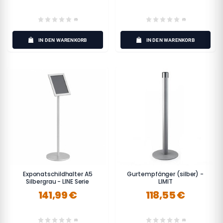
(0)
(0)
IN DEN WARENKORB
IN DEN WARENKORB
Exponatschildhalter A5
Gurtempfänger (silber) -
Silbergrau - LINE Serie
LIMIT
141,99 €
118,55 €
(0)
(0)