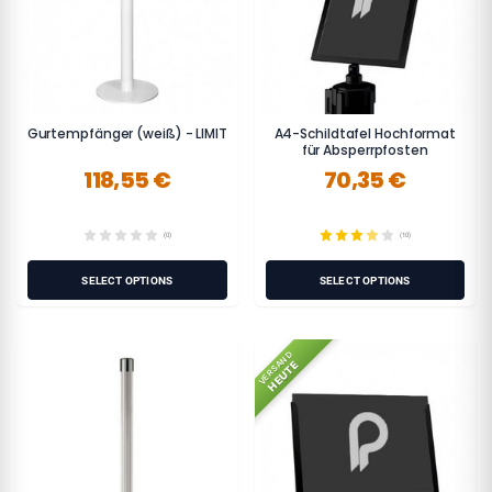
Gurtempfänger (weiß) - LIMIT
A4-Schildtafel Hochformat
für Absperrpfosten
118,55 €
70,35 €
(0)
(10)
SELECT OPTIONS
SELECT OPTIONS
VERSAND
HEUTE