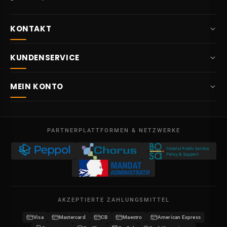
KONTAKT
+32 87 84 10 20
KUNDENSERVICE
info@potelet.eu
Über uns
Route Mitoyenne 414
MEIN KONTO
4710
Lontzen
Lieferung
Belgien
Übersicht
AGB
Mo – Fr
Meine Bestellungen
09:00 – 17:00
PARTNERPLATTFORMEN & NETZWERKE
Rechtliche Hinweise
USt-IdNr. BE 0641.740.320 - Lüttich
Meine Gutschriften
Datenschutz
Meine Adressen
Kontakt
Meine Daten
Sitemap
AKZEPTIERTE ZAHLUNGSMITTEL
Meine Gutscheine
Visa
Mastercard
CB
Maestro
American Express
Wiederverkäufer werden