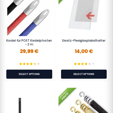
Kordel für POST Kordelpfosten
Ersatz-Plexiglasplakathalter
- 2 m
29,99 €
14,00 €
(6)
(7)
SELECT OPTIONS
SELECT OPTIONS
VERSAND
HEUTE