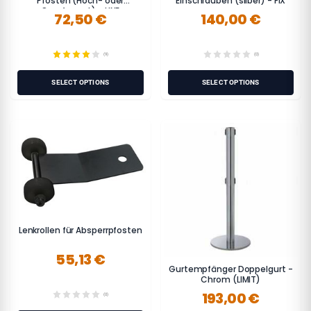
Pfosten (Hoch- oder
Einschrauben (silber) - FIX
Querformat) - LINE
72,50 €
140,00 €
(9)
(0)
SELECT OPTIONS
SELECT OPTIONS
Lenkrollen für Absperrpfosten
55,13 €
Gurtempfänger Doppelgurt -
Chrom (LIMIT)
193,00 €
(0)