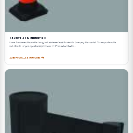
BAUSTELLE & INDUSTRIE
Unser Sortiment Baustelle &amp; Industrie umfasst Potelet®-Lösungen, die speziell für anspruchsvolle
industrielle Umgebungen konzipiert wurden: Produktionshallen,…
ZUR BAUSTELLE & INDUSTRIE