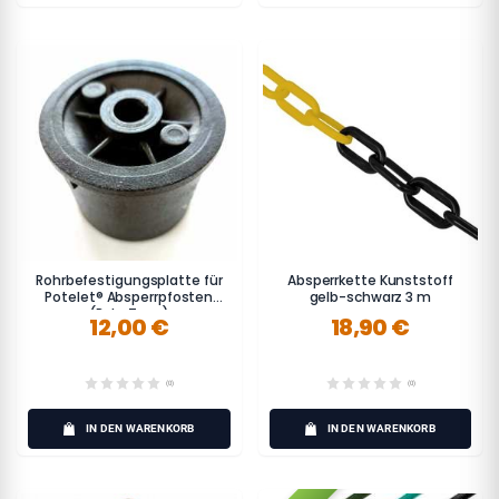
Rohrbefestigungsplatte für
Absperrkette Kunststoff
Potelet® Absperrpfosten
gelb-schwarz 3 m
(Rohr 7 cm)
12,00 €
18,90 €
(0)
(0)
IN DEN WARENKORB
IN DEN WARENKORB