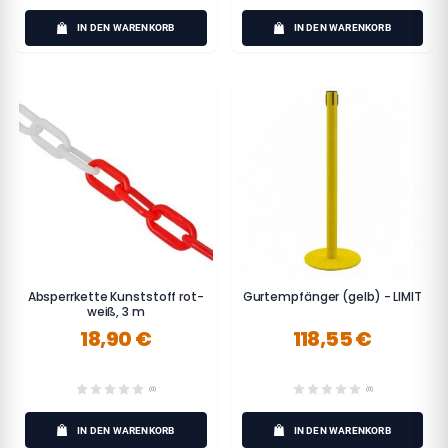
IN DEN WARENKORB
IN DEN WARENKORB
Absperrkette Kunststoff rot-
Gurtempfänger (gelb) - LIMIT
weiß, 3 m
18,90 €
118,55 €
(0)
(0)
IN DEN WARENKORB
IN DEN WARENKORB