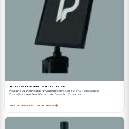
PLAKATHALTER UND DISPLAYSTÄNDER
Plakathalter und Displayständer für Absperrpfosten mit Kordel oder Gurt: ein praktisches
Kommunikationsmittel zum Informieren und Beraten Ihrer Kunden. Unsere…
ZUR PLAKATHALTER UND DISPLAYSTÄNDER