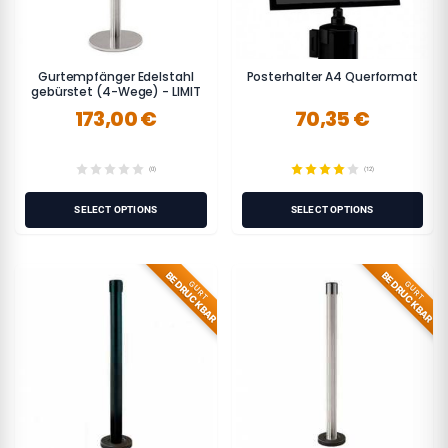
Gurtempfänger Edelstahl
Posterhalter A4 Querformat
gebürstet (4-Wege) - LIMIT
173,00 €
70,35 €
(0)
(12)
SELECT OPTIONS
SELECT OPTIONS
BEDRUCKBAR
BEDRUCKBAR
GURT
GURT