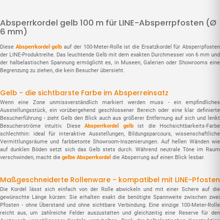
Absperrkordel gelb 100 m für LINE-Absperrpfosten (Ø
6 mm)
Diese
Absperrkordel gelb
auf der 100-Meter-Rolle ist die Ersatzkordel für Absperrpfoste
der LINE-Produktreihe. Das leuchtende Gelb mit dem exakten Durchmesser von 6 mm und
der halbela­stischen Spannung ermöglicht es, in Museen, Galerien oder Showrooms eine
Begrenzung zu ziehen, die kein Besucher übersieht.
Gelb - die sichtbarste Farbe im Absperreinsatz
Wenn eine Zone unmissverständlich markiert werden muss - ein empfindliches
Ausstellungsstück, ein vorübergehend geschlossener Bereich oder eine klar definierte
Besucherführung - zieht Gelb den Blick auch aus größerer Entfernung auf sich und lenkt
Besucherströme intuitiv. Diese
Absperrkordel gelb
ist die Hochsichtbarkeits-Farb
schlechthin: ideal für interaktive Ausstellungen, Bildungsparcours, wissenschaftliche
Vermittlungsräume und farbbetonte Showroom-Inszenierungen. Auf hellen Wänden wie
auf dunklen Böden setzt sich das Gelb stets durch. Während neutrale Töne im Raum
verschwinden, macht die
gelbe Absperrkordel
die Absperrung auf einen Blick lesbar.
Maßgeschneiderte Rollenware - kompatibel mit LINE-Pfosten
Die Kordel lässt sich einfach von der Rolle abwickeln und mit einer Schere auf die
gewünschte Länge kürzen: Sie erhalten exakt die benötigte Spannweite zwischen zwei
Pfosten - ohne Überstand und ohne sichtbare Verbindung. Eine einzige 100-Meter-Rolle
reicht aus, um zahlreiche Felder auszustatten und gleichzeitig eine Reserve für den