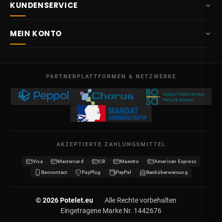
KUNDENSERVICE
info@potelet.eu
Über uns
Route Mitoyenne 414
MEIN KONTO
4710
Lontzen
Lieferung
Belgien
Übersicht
AGB
Mo – Fr
Meine Bestellungen
09:00 – 17:00
PARTNERPLATTFORMEN & NETZWERKE
Rechtliche Hinweise
USt-IdNr. BE 0641.740.320 - Lüttich
Meine Gutschriften
Datenschutz
Meine Adressen
Kontakt
Meine Daten
Sitemap
AKZEPTIERTE ZAHLUNGSMITTEL
Meine Gutscheine
Visa
Mastercard
CB
Maestro
American Express
Wiederverkäufer werden
Bancontact
PayPlug
PayPal
Banküberweisung
© 2026 Potelet.eu
·
Alle Rechte vorbehalten
·
Eingetragene Marke Nr. 1442676