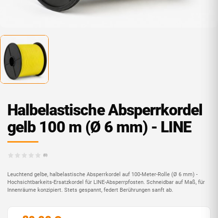
Halbelas­tische Absperrkordel
gelb 100 m (Ø 6 mm) - LINE
(0)
Leuchtend gelbe, halbela­stische Absperrkordel auf 100-Meter-Rolle (Ø 6 mm) -
Hochsichtbarkeits-Ersatzkordel für LINE-Absperrpfosten. Schneidbar auf Maß, für
Innenräume konzipiert. Stets gespannt, federt Berührungen sanft ab.