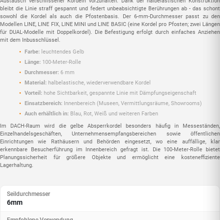
Austausch verschlissener Kordeln vorzuhalten. Dank der halbela­stischen Konstruktion
bleibt die Linie straff gespannt und federt unbeabsichtigte Berührungen ab - das schont
sowohl die Kordel als auch die Pfostenbasis. Der 6-mm-Durchmesser passt zu den
Modellen LINE, LINE FIX, LINE MINI und LINE BASIC (eine Kordel pro Pfosten; zwei Längen
für DUAL-Modelle mit Doppelkordel). Die Befestigung erfolgt durch einfaches Anziehen
mit dem Inbusschlüssel.
Farbe:
leuchtendes Gelb
Länge:
100-Meter-Rolle
Durchmesser:
6 mm
Material:
halbela­stische, wiederverwendbare Kordel
Vorteil:
hohe Sichtbarkeit, gespannte Linie mit Dämpfungseigenschaft
Einsatzbereich:
Innenbereich (Museen, Vermittlungsräume, Showrooms)
Auch erhältlich in:
Blau, Rot, Weiß und weiteren Farben
Im DACH-Raum wird die gelbe Absperrkordel besonders häufig in Messeständen,
Einzelhandelsgeschäften, Unternehmensempfangsbereichen sowie öffentlichen
Einrichtungen wie Rathäusern und Behörden eingesetzt, wo eine auffällige, klar
erkennbare Besucherführung im Innenbereich gefragt ist. Die 100-Meter-Rolle bietet
Planungssicherheit für größere Objekte und ermöglicht eine kosteneffiziente
Lagerhaltung.
Seildurchmesser
6mm
Empfohlene Verwendung