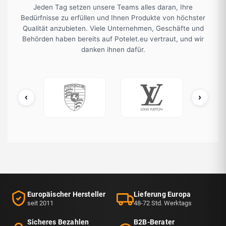
Jeden Tag setzen unsere Teams alles daran, Ihre
Bedürfnisse zu erfüllen und Ihnen Produkte von höchster
Qualität anzubieten. Viele Unternehmen, Geschäfte und
Behörden haben bereits auf Potelet.eu vertraut, und wir
danken ihnen dafür.
‹
›
ATO / OTAN
Porsche
Louis Vuitton
Europäischer Hersteller
Lieferung Europa
seit 2011
48-72 Std. Werktags
Sicheres Bezahlen
B2B-Berater