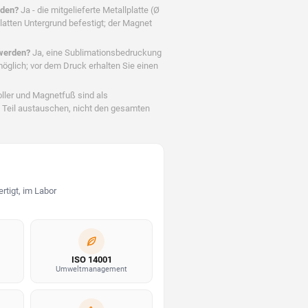
öden?
Ja - die mitgelieferte Metallplatte (Ø
atten Untergrund befestigt; der Magnet
 werden?
Ja, eine Sublimationsbedruckung
möglich; vor dem Druck erhalten Sie einen
oller und Magnetfuß sind als
te Teil austauschen, nicht den gesamten
rtigt, im Labor
ISO 14001
Umweltmanagement