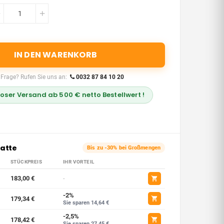
IN DEN WARENKORB
 Frage? Rufen Sie uns an:
0032 87 84 10 20
oser Versand ab 500 € netto Bestellwert !
atte
Bis zu -30% bei Großmengen
STÜCKPREIS
IHR VORTEIL
183,00 €
-
-2%
179,34 €
Sie sparen 14,64 €
-2,5%
178,42 €
Sie sparen 27,45 €