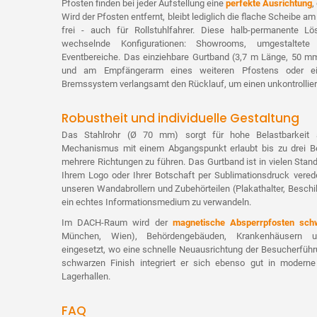
Pfosten finden bei jeder Aufstellung eine
perfekte Ausrichtung
,
Wird der Pfosten entfernt, bleibt lediglich die flache Scheibe 
frei - auch für Rollstuhlfahrer. Diese halb-permanente L
wechselnde Konfigurationen: Showrooms, umgestaltete E
Eventbereiche. Das einziehbare Gurtband (3,7 m Länge, 50 m
und am Empfängerarm eines weiteren Pfostens oder ein
Bremssystem verlangsamt den Rücklauf, um einen unkontrollier
Robustheit und individuelle Gestaltung
Das Stahlrohr (Ø 70 mm) sorgt für hohe Belastbarkeit a
Mechanismus mit einem Abgangspunkt erlaubt bis zu drei Be
mehrere Richtungen zu führen. Das Gurtband ist in vielen Stand
Ihrem Logo oder Ihrer Botschaft per Sublimationsdruck vere
unseren Wandabrollern und Zubehörteilen (Plakathalter, Beschi
ein echtes Informationsmedium zu verwandeln.
Im DACH-Raum wird der
magnetische Absperrpfosten sch
München, Wien), Behördengebäuden, Krankenhäusern und
eingesetzt, wo eine schnelle Neuausrichtung der Besucherführ
schwarzen Finish integriert er sich ebenso gut in moderne
Lagerhallen.
FAQ