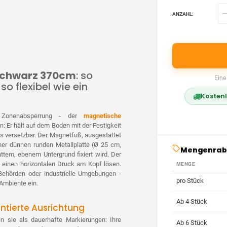
ANZAHL:
schwarz 370cm
: so
Eine
so flexibel wie ein
Kostenl
r Zonenabsperrung - der
magnetische
n: Er hält auf dem Boden mit der Festigkeit
os versetzbar. Der Magnetfuß, ausgestattet
ner dünnen runden Metallplatte (Ø 25 cm,
Mengenrab
ttem, ebenem Untergrund fixiert wird. Der
ch einen horizontalen Druck am Kopf lösen.
MENGE
Behörden oder industrielle Umgebungen -
pro Stück
 Ambiente ein.
Ab 4 Stück
tierte Ausrichtung
en sie als dauerhafte Markierungen: Ihre
Ab 6 Stück