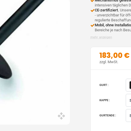
Mechanismus getestet
intensiven täglichen 
CE-zertifiziert.
Unsere 
- unverzichtbar für ö
regulierte Beschaffun
Mobil, ohne Installat
Bereiche je nach Bes
mehr anzeigen
183,00 €
zzgl. MwSt.
GURT :
KAPPE :
GURTENDE :