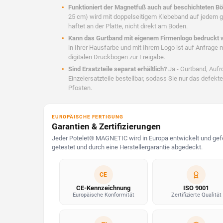
Funktioniert der Magnetfuß auch auf beschichteten B
25 cm) wird mit doppelseitigem Klebeband auf jedem gl
haftet an der Platte, nicht direkt am Boden.
Kann das Gurtband mit eigenem Firmenlogo bedruckt
in Ihrer Hausfarbe und mit Ihrem Logo ist auf Anfrage 
digitalen Druckbogen zur Freigabe.
Sind Ersatzteile separat erhältlich?
Ja - Gurtband, Aufr
Einzelersatzteile bestellbar, sodass Sie nur das defek
Pfosten.
EUROPÄISCHE FERTIGUNG
Garantien & Zertifizierungen
Jeder Potelet® MAGNETIC wird in Europa entwickelt und gefe
getestet und durch eine Herstellergarantie abgedeckt.
CE
CE-Kennzeichnung
ISO 9001
Europäische Konformität
Zertifizierte Qualität