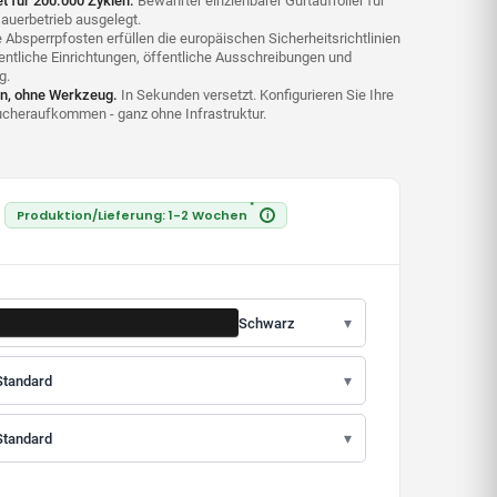
 für 200.000 Zyklen.
Bewährter einziehbarer Gurtaufroller für
Dauerbetrieb ausgelegt.
Absperrpfosten erfüllen die europäischen Sicherheitsrichtlinien
ffentliche Einrichtungen, öffentliche Ausschreibungen und
g.
ion, ohne Werkzeug.
In Sekunden versetzt. Konfigurieren Sie Ihre
ucheraufkommen - ganz ohne Infrastruktur.
*
Produktion/Lieferung: 1-2 Wochen
i
▾
Schwarz
▾
Standard
▾
Standard