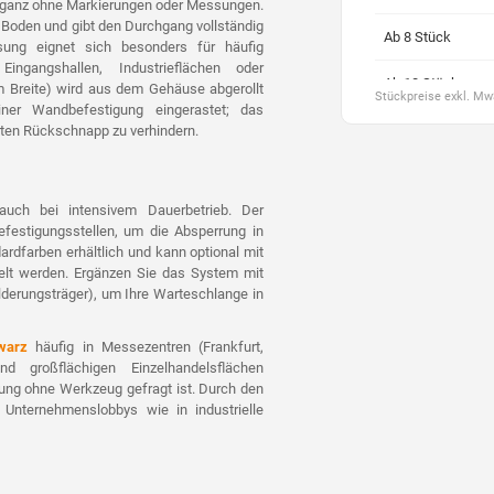
 ganz ohne Markierungen oder Messungen.
am Boden und gibt den Durchgang vollständig
Ab 8 Stück
ösung eignet sich besonders für häufig
ingangshallen, Industrieflächen oder
Ab 10 Stück
m Breite) wird aus dem Gehäuse abgerollt
Stückpreise exkl. M
er Wandbefestigung eingerastet; das
Ab 20 Stück
ten Rückschnapp zu verhindern.
Ab 30 Stück
uch bei intensivem Dauerbetrieb. Der
Ab 40 Stück
festigungsstellen, um die Absperrung in
ardfarben erhältlich und kann optional mit
Ab 50 Stück
delt werden. Ergänzen Sie das System mit
lderungsträger), um Ihre Warteschlange in
Ab 70 Stück
warz
häufig in Messezentren (Frankfurt,
Ab 100 Stück
 großflächigen Einzelhandelsflächen
ung ohne Werkzeug gefragt ist. Durch den
Ab 245 Stück
 Unternehmenslobbys wie in industrielle