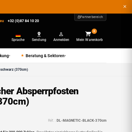
Partnerbereich
.eu
·
+32 (0)87 84 10 20
0
Sprache
Sendung
Anmelden
Mein Warenkorb
ckung
Beratung & Sektoren
▾
▾
 schwarz (370cm)
her Absperrpfosten
(370cm)
Réf. :
DL-MAGNETIC-BLACK-370cm