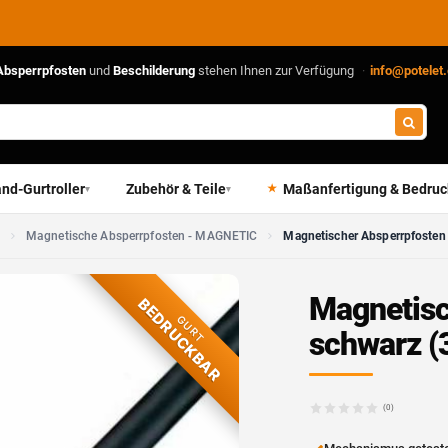
DIREKT VOM HERSTELLER
Absperrpfosten
und
Beschilderung
stehen Ihnen zur Verfügung
·
info@potelet
nd-Gurtroller
Zubehör & Teile
Maßanfertigung & Bedru
▾
▾
t
Magnetische Absperrpfosten - MAGNETIC
Magnetischer Absperrpfosten
Magnetisc
BEDRUCKBAR
GURT
schwarz 
(0)