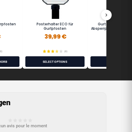
rrpfosten
Posterhalter ECO für
Gurtaufnahme Wan
Gurtpfosten
Absperrpfosten und Gu
- Potelet®
€
39,99 €
14,00 €
(0)
(8)
(7
KORB
SELECT OPTIONS
SELECT OPTION
gen
un avis pour le moment