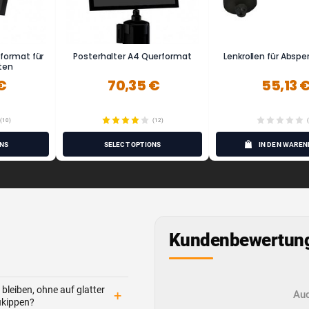
format für
Posterhalter A4 Querformat
Lenkrollen für Abspe
ten
€
70,35 €
55,13 
(10)
(12)
ONS
SELECT OPTIONS
IN DEN WAREN
Kundenbewertun
bleiben, ohne auf glatter
+
Auc
ukippen?