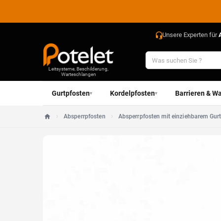
Unsere Experten für
Leitsysteme, Beschilderung,
Warteschlangen
Gurtpfosten
Kordelpfosten
Barrieren & Wa
▾
▾
Absperrpfosten
Absperrpfosten mit einziehbarem Gur
Startseite