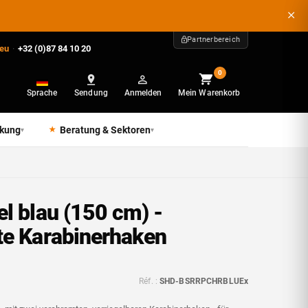
Partnerbereich
.eu
·
+32 (0)87 84 10 20
0
Sprache
Sendung
Anmelden
Mein Warenkorb
ckung
Beratung & Sektoren
▾
▾
l blau (150 cm) -
e Karabinerhaken
Réf. :
SHD-BSRRPCHRBLUEx