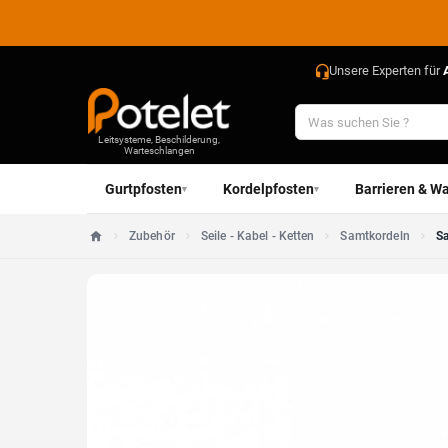
Unsere Experten für
Leitsysteme, Beschilderung,
Warteschlangen
Gurtpfosten
Kordelpfosten
Barrieren & Wa
▾
▾
Zubehör
Seile - Kabel - Ketten
Samtkordeln
Sa
Startseite