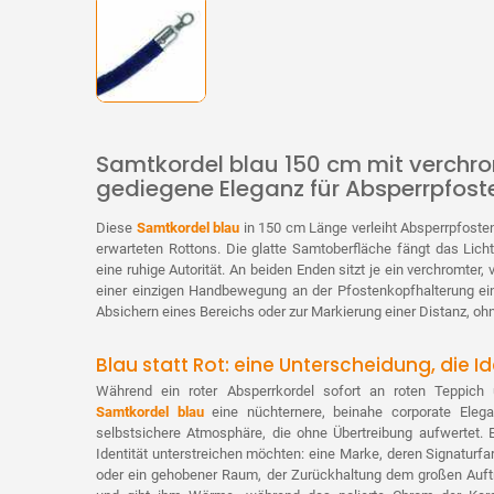
Samtkordel blau 150 cm mit verchr
gediegene Eleganz für Absperrpfost
Diese
Samtkordel blau
in 150 cm Länge verleiht Absperrpfosten 
erwarteten Rottons. Die glatte Samtoberfläche fängt das Lich
eine ruhige Autorität. An beiden Enden sitzt je ein verchromter,
einer einzigen Handbewegung an der Pfostenkopfhalterung ei
Absichern eines Bereichs oder zur Markierung einer Distanz, oh
Blau statt Rot: eine Unterscheidung, die Id
Während ein roter Absperrkordel sofort an roten Teppich u
Samtkordel blau
eine nüchternere, beinahe corporate Elega
selbstsichere Atmosphäre, die ohne Übertreibung aufwertet. E
Identität unterstreichen möchten: eine Marke, deren Signaturfarb
oder ein gehobener Raum, der Zurückhaltung dem großen Auftri