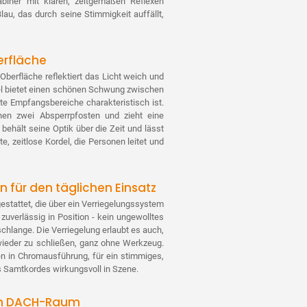
biner mit klaren, zeitgemäßen Reflexen
 Blau, das durch seine Stimmigkeit auffällt,
erfläche
Oberfläche reflektiert das Licht weich und
rdel bietet einen schönen Schwung zwischen
gte Empfangsbereiche charakteristisch ist.
en zwei Absperrpfosten und zieht eine
behält seine Optik über die Zeit und lässt
, zeitlose Kordel, die Personen leitet und
 für den täglichen Einsatz
estattet, die über ein Verriegelungssystem
zuverlässig in Position - kein ungewolltes
hlange. Die Verriegelung erlaubt es auch,
wieder zu schließen, ganz ohne Werkzeug.
en in Chromausführung, für ein stimmiges,
s Samtkordes wirkungsvoll in Szene.
 im DACH-Raum