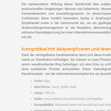
Die repräsentative Wirkung dieser Samtkordel blau prädest
professionellen Umgebungen: Messen und Galaevents, Museen,
Gemeindezentren und Ausstellungsräume. Im deutschspr
Institutionen diese Kordeln besonders häufig in Empfangsb
Einzelhandel sowie in der Gastronomie ein, wo ein gepflegt
Warteschlangenmanagement an der Rezeption, Absicherung
exklusive Raumabgrenzung bei einer Unternehmensveranstaltung
mit Stil.
Kompatibel mit Absperrpfosten und Wan
Dank der verriegelbaren Karabinerhaken lässt sich diese Kord
sowie an Wandhaken befestigen. Sie können so zwei Pfosten 
einem wandmontierten Ring befestigen, um eine Ecke zu schl
ohne zusätzliche Pfosten aufzustellen. Diese Vielseitigke
Raumkonzepte - von der Unternehmensrezeption bis zur Ausstel
Farbe:
Blau
Oberfläche:
Samt, glatte Optik
Länge:
150 cm
Enden:
zwei polierte Chromkarabiner, verriegelbar
Kompatibilität:
Absperrpfosten mit Kordelkopf und Wa
Verwendung:
Empfang, Rezeption, Museen, Hotels, Res