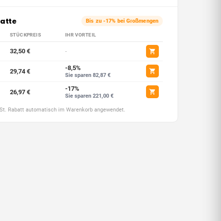
atte
Bis zu -17% bei Großmengen
STÜCKPREIS
IHR VORTEIL
32,50 €
-
-8,5%
29,74 €
Sie sparen 82,87 €
-17%
26,97 €
Sie sparen 221,00 €
wSt. Rabatt automatisch im Warenkorb angewendet.