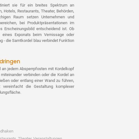
iniert sie für ein breites Spektrum an
 Hotels, Restaurants, Theater, Behörden,
achigen Raum setzen Unternehmen und
ereichen, bei Produktpräsentationen im
es Erscheinungsbild entscheidend ist. Ob
 eines Exponats beim Vernissage oder
 - die Samtkordel blau verbindet Funktion
dringen
el an jedem Absperrpfosten mit Kordelkopf
miteinander verbinden oder die Kordel an
ießen oder entlang einer Wand zu führen,
it vereinfacht die Gestaltung komplexer
lungsfläche.
ndhaken
taurants, Theater, Veranstaltungen