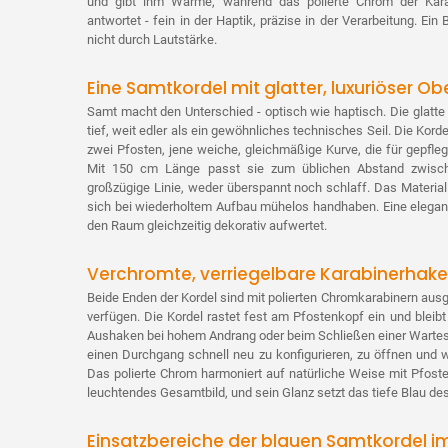
und gibt ihm Wärme, während das polierte Chrom der Kara
antwortet - fein in der Haptik, präzise in der Verarbeitung. Ein
nicht durch Lautstärke.
Eine Samtkordel mit glatter, luxuriöser Ob
Samt macht den Unterschied - optisch wie haptisch. Die glatte 
tief, weit edler als ein gewöhnliches technisches Seil. Die Ko
zwei Pfosten, jene weiche, gleichmäßige Kurve, die für gepfle
Mit 150 cm Länge passt sie zum üblichen Abstand zwisch
großzügige Linie, weder überspannt noch schlaff. Das Material 
sich bei wiederholtem Aufbau mühelos handhaben. Eine elegante
den Raum gleichzeitig dekorativ aufwertet.
Verchromte, verriegelbare Karabinerhaken
Beide Enden der Kordel sind mit polierten Chromkarabinern ausg
verfügen. Die Kordel rastet fest am Pfostenkopf ein und bleibt 
Aushaken bei hohem Andrang oder beim Schließen einer Wartesc
einen Durchgang schnell neu zu konfigurieren, zu öffnen und 
Das polierte Chrom harmoniert auf natürliche Weise mit Pfost
leuchtendes Gesamtbild, und sein Glanz setzt das tiefe Blau de
Einsatzbereiche der blauen Samtkordel