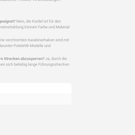
geeignet?
Nein, die Kordel ist für den
neneinstrahlung können Farbe und Material
ie verchromten Karabinerhaken sind mit
darunter Potelet®-Modelle und
ere Strecken abzusperren?
Ja, durch die
en sich beliebig lange Führungsstrecken