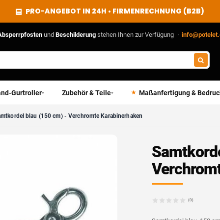
PRO-ANGEBOT IN 24H • FIRMENRECHNUNG (B2B)
Absperrpfosten
und
Beschilderung
stehen Ihnen zur Verfügung
·
info@potelet
nd-Gurtroller
Zubehör & Teile
Maßanfertigung & Bedru
▾
▾
mtkordel blau (150 cm) - Verchromte Karabinerhaken
Samtkorde
Verchromt
(0)