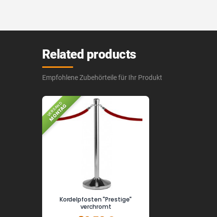
Related products
Empfohlene Zubehörteile für Ihr Produkt
VERSAND
MONTAG
Kordelpfosten "Prestige"
verchromt