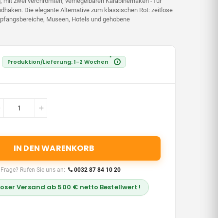
 mit zwei verchromten, verriegelbaren Karabinerhaken - für
haken. Die elegante Alternative zum klassischen Rot: zeitlose
pfangsbereiche, Museen, Hotels und gehobene
*
Produktion/Lieferung: 1-2 Wochen
i
IN DEN WARENKORB
 Frage? Rufen Sie uns an:
0032 87 84 10 20
oser Versand ab 500 € netto Bestellwert !