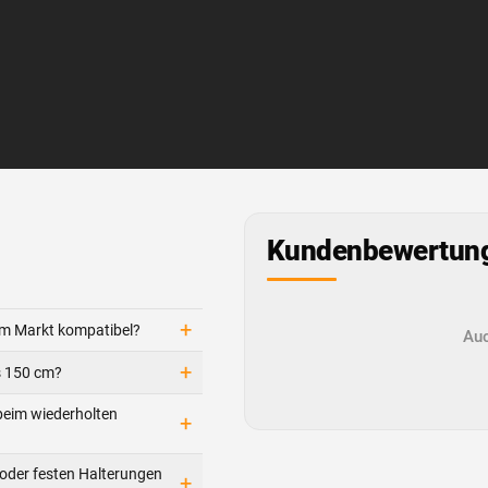
Kundenbewertun
+
dem Markt kompatibel?
Auc
+
s 150 cm?
beim wiederholten
+
oder festen Halterungen
+