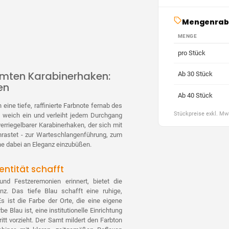
Mengenrab
MENGE
pro Stück
omten Karabinerhaken:
Ab 30 Stück
en
Ab 40 Stück
eine tiefe, raffinierte Farbnote fernab des
Stückpreise exkl. M
t weich ein und verleiht jedem Durchgang
 verriegelbarer Karabinerhaken, der sich mit
nrastet - zur Warteschlangenführung, zum
ne dabei an Eleganz einzubüßen.
entität schafft
nd Festzeremonien erinnert, bietet die
nz. Das tiefe Blau schafft eine ruhige,
s ist die Farbe der Orte, die eine eigene
e Blau ist, eine institutionelle Einrichtung
tt vorzieht. Der Samt mildert den Farbton