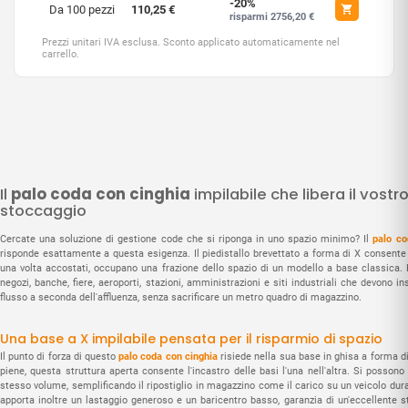
-20%
Da 100 pezzi
110,25 €
risparmi 2756,20 €
Prezzi unitari IVA esclusa. Sconto applicato automaticamente nel
carrello.
Il
palo coda con cinghia
impilabile che libera il vostr
stoccaggio
Cercate una soluzione di gestione code che si riponga in uno spazio minimo? Il
palo co
risponde esattamente a questa esigenza. Il piedistallo brevettato a forma di X consente di 
una volta accostati, occupano una frazione dello spazio di un modello a base classica. È
negozi, banche, fiere, aeroporti, stazioni, amministrazioni e siti industriali che devono in
flusso a seconda dell'affluenza, senza sacrificare un metro quadro di magazzino.
Una base a X impilabile pensata per il risparmio di spazio
Il punto di forza di questo
palo coda con cinghia
risiede nella sua base in ghisa a forma di
piene, questa struttura aperta consente l'incastro delle basi l'una nell'altra. Si possono
stesso volume, semplificando il ripostiglio in magazzino come il carico su un veicolo dura
apporta inoltre un lastaggio generoso e un baricentro basso, garanzia di un'eccellente s