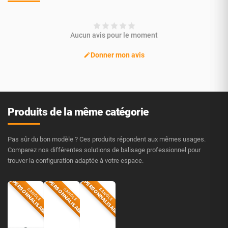
Aucun avis pour le moment
Donner mon avis
Produits de la même catégorie
Pas sûr du bon modèle ? Ces produits répondent aux mêmes usages.
Comparez nos différentes solutions de balisage professionnel pour
trouver la configuration adaptée à votre espace.
PERSONNALISABLE
PERSONNALISABLE
PERSONNALISABLE
SANGLE
SANGLE
SANGLE