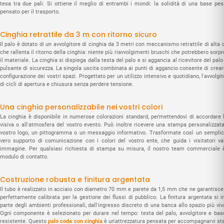
tesa tra due pali. Si ottiene il meglio di entrambi i mondi: la solidità di una base p
pensato per il trasporto.
Cinghia retrattile da 3 m con ritorno sicuro
Il palo è dotato di un avvolgitore di cinghia da 3 metri con meccanismo retrattile di alta q
che rallenta il ritorno della cinghia: niente più riavvolgimenti bruschi che potrebbero sorp
il materiale. La cinghia si dispiega dalla testa del palo e si aggancia al ricevitore del pal
pulsante di sicurezza. La singola uscita combinata ai punti di aggancio consente di creare 
configurazione dei vostri spazi. Progettato per un utilizzo intensivo e quotidiano, l'avvol
di cicli di apertura e chiusura senza perdere tensione.
Una cinghia personalizzabile nei vostri colori
La cinghia è disponibile in numerose colorazioni standard, permettendovi di accordare l
visiva o all'atmosfera del vostro evento. Può inoltre ricevere una stampa personalizzata
vostro logo, un pittogramma o un messaggio informativo. Trasformate così un semplic
vero supporto di comunicazione con i colori del vostro ente, che guida i visitatori v
immagine. Per qualsiasi richiesta di stampa su misura, il nostro team commerciale è 
modulo di contatto.
Costruzione robusta e finitura argentata
Il tubo è realizzato in acciaio con diametro 70 mm e parete da 1,5 mm che ne garantisce l
perfettamente calibrata per la gestione dei flussi di pubblico. La finitura argentata si 
parte degli ambienti professionali, dall'ingresso discreto di una banca allo spazio più viv
Ogni componente è selezionato per durare nel tempo: testa del palo, avvolgitore e ba
resistente. Questo
palo coda con cinghia
è un'attrezzatura pensata per accompagnarvi sta