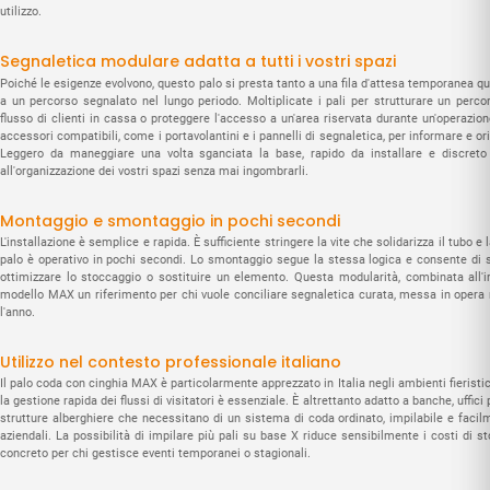
utilizzo.
Segnaletica modulare adatta a tutti i vostri spazi
Poiché le esigenze evolvono, questo palo si presta tanto a una fila d'attesa temporanea q
a un percorso segnalato nel lungo periodo. Moltiplicate i pali per strutturare un perco
flusso di clienti in cassa o proteggere l'accesso a un'area riservata durante un'opera
accessori compatibili, come i portavolantini e i pannelli di segnaletica, per informare e orie
Leggero da maneggiare una volta sganciata la base, rapido da installare e discreto 
all'organizzazione dei vostri spazi senza mai ingombrarli.
Montaggio e smontaggio in pochi secondi
L'installazione è semplice e rapida. È sufficiente stringere la vite che solidarizza il tubo e
palo è operativo in pochi secondi. Lo smontaggio segue la stessa logica e consente di se
ottimizzare lo stoccaggio o sostituire un elemento. Questa modularità, combinata all'i
modello MAX un riferimento per chi vuole conciliare segnaletica curata, messa in opera ra
l'anno.
Utilizzo nel contesto professionale italiano
Il palo coda con cinghia MAX è particolarmente apprezzato in Italia negli ambienti fieristic
la gestione rapida dei flussi di visitatori è essenziale. È altrettanto adatto a banche, uffic
strutture alberghiere che necessitano di un sistema di coda ordinato, impilabile e facilm
aziendali. La possibilità di impilare più pali su base X riduce sensibilmente i costi di 
concreto per chi gestisce eventi temporanei o stagionali.