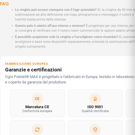
FAQ
La cinghia può essere stampata con il logo aziendale?
Sì, la cinghia da 50 mm è
sublimazione ad alta definizione con logo, pittogramma o messaggio; il colore e
tramite bozza prima della stampa.
Questo palo è adatto all'uso interno o esterno?
È progettato per uso interno; per
si consiglia di verificare con il nostro team commerciale le opzioni adatte all'es
È possibile acquistare solo la cinghia o l'avvolgitore come ricambio?
Sì, essendo
avvolgitore e base sono disponibili separatamente, evitando la sostituzione dell'i
singolo componente.
FABBRICAZIONE EUROPEA
Garanzie e certificazioni
Ogni Potelet® MAX è progettato e fabbricato in Europa, testato in laboratorio
e coperto da garanzia del produttore.
CE
Marcatura CE
ISO 9001
Conformità europea
Qualità certificata