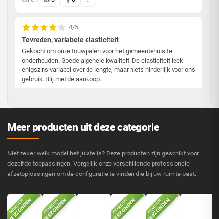
4/5
Tevreden, variabele elasticiteit
Gekocht om onze touwpalen voor het gemeentehuis te
onderhouden. Goede algehele kwaliteit. De elasticiteit leek
enigszins variabel over de lengte, maar niets hinderlijk voor ons
gebruik. Blij met de aankoop.
Cet avis a été traduit automatiquement
Pierre P.
4 maart 2025
✓ Achat vérifié
·
Meer producten uit deze categorie
Utile ?
👍
1
👎
0
🚩
Niet zeker welk model het juiste is? Deze producten zijn geschikt voor
dezelfde toepassingen. Vergelijk onze verschillende professionele
3/5
afzetoplossingen om de configuratie te vinden die bij uw ruimte past.
VERZONDEN
VERZONDEN
VERZONDEN
VERZONDEN
MORGEN
MORGEN
MORGEN
MORGEN