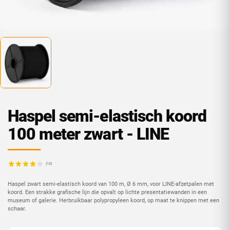
Haspel semi-elastisch koord
100 meter zwart - LINE
(13)
Haspel zwart semi-elastisch koord van 100 m, Ø 6 mm, voor LINE-afzetpalen met
koord. Een strakke grafische lijn die opvalt op lichte presentatiewanden in een
museum of galerie. Herbruikbaar polypropyleen koord, op maat te knippen met een
schaar.