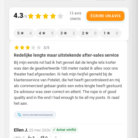
ÉCRIRE UN AVIS
5 ★
6
4 ★
5
3 ★
2
2 ★
0
1 ★
0
3/5
Redelijke lengte maar uitstekende after-sales service
Bij mijn eerste rol had ik het gevoel dat de lengte iets korter
was dan de geadverteerde 100 meter nadat ik alles voor ons
theater had afgesneden. Ik heb mijn twijfel gemeld bij de
klantenservice van Potelet, die het heeft gecontroleerd en mij
als commercieel gebaar gratis een extra lengte heeft gestuurd.
De adviseur was zeer correct en attent. The rope is of good
quality and in the end I had enough to tie all my posts. Ik raad
het aan.
Cet avis a été traduit automatiquement
Ellen J.
25 mei 2026
✓ Achat vérifié
·
Utile ?
👍
3
👎
0
🚩