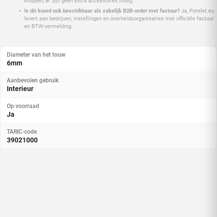
knippen; er zijn geen extra accessoires nodig.
Is dit koord ook beschikbaar als zakelijk B2B-order met factuur?
Ja, Potelet.eu
levert aan bedrijven, instellingen en overheidsorganisaties met officiële factuur
en BTW-vermelding.
Diameter van het touw
6mm
Aanbevolen gebruik
Interieur
Op voorraad
Ja
TARIC-code
39021000