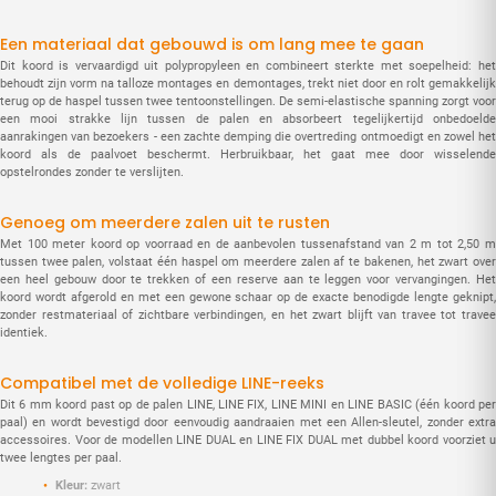
Een materiaal dat gebouwd is om lang mee te gaan
Dit koord is vervaardigd uit polypropyleen en combineert sterkte met soepelheid: het
behoudt zijn vorm na talloze montages en demontages, trekt niet door en rolt gemakkelijk
terug op de haspel tussen twee tentoonstellingen. De semi-elastische spanning zorgt voor
een mooi strakke lijn tussen de palen en absorbeert tegelijkertijd onbedoelde
aanrakingen van bezoekers - een zachte demping die overtreding ontmoedigt en zowel het
koord als de paalvoet beschermt. Herbruikbaar, het gaat mee door wisselende
opstelrondes zonder te verslijten.
Genoeg om meerdere zalen uit te rusten
Met 100 meter koord op voorraad en de aanbevolen tussenafstand van 2 m tot 2,50 m
tussen twee palen, volstaat één haspel om meerdere zalen af te bakenen, het zwart over
een heel gebouw door te trekken of een reserve aan te leggen voor vervangingen. Het
koord wordt afgerold en met een gewone schaar op de exacte benodigde lengte geknipt,
zonder restmateriaal of zichtbare verbindingen, en het zwart blijft van travee tot travee
identiek.
Compatibel met de volledige LINE-reeks
Dit 6 mm koord past op de palen LINE, LINE FIX, LINE MINI en LINE BASIC (één koord per
paal) en wordt bevestigd door eenvoudig aandraaien met een Allen-sleutel, zonder extra
accessoires. Voor de modellen LINE DUAL en LINE FIX DUAL met dubbel koord voorziet u
twee lengtes per paal.
Kleur:
zwart