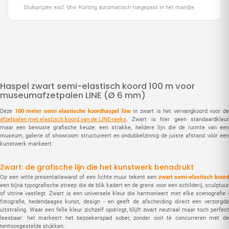
Stukprijzen excl. btw. Korting automatisch toegepast in het mandje.
Haspel zwart semi-elastisch koord 100 m voor
museumafzetpalen LINE (Ø 6 mm)
Deze
100 meter semi elastische koordhaspel line
in zwart is het vervangkoord voor d
afzetpalen met elastisch koord van de LINE-reeks
. Zwart is hier geen standaardkleur
maar een bewuste grafische keuze: een strakke, heldere lijn die de ruimte van een
museum, galerie of showroom structureert en ondubbelzinnig de juiste afstand vóór een
kunstwerk markeert.
Zwart: de grafische lijn die het kunstwerk benadrukt
Op een witte presentatiewand of een lichte muur tekent een
zwart semi-elastisch koord
een bijna typografische streep die de blik kadert en de grens voor een schilderij, sculptuur
of vitrine vastlegt. Zwart is een universele kleur die harmonieert met elke scenografie -
fotografie, hedendaagse kunst, design - en geeft de afscheiding direct een verzorgde
uitstraling. Waar een felle kleur zichzelf opdringt, blijft zwart neutraal maar toch perfect
leesbaar: het markeert het bezoekerspad sober, zonder ooit te concurreren met de
tentoongestelde stukken.