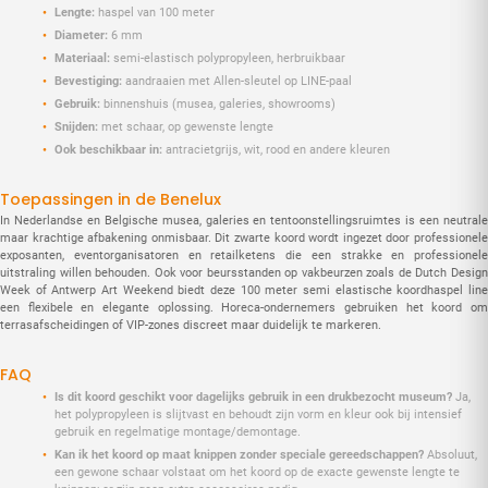
Lengte:
haspel van 100 meter
Diameter:
6 mm
Materiaal:
semi-elastisch polypropyleen, herbruikbaar
Bevestiging:
aandraaien met Allen-sleutel op LINE-paal
Gebruik:
binnenshuis (musea, galeries, showrooms)
Snijden:
met schaar, op gewenste lengte
Ook beschikbaar in:
antracietgrijs, wit, rood en andere kleuren
Toepassingen in de Benelux
In Nederlandse en Belgische musea, galeries en tentoonstellingsruimtes is een neutrale
maar krachtige afbakening onmisbaar. Dit zwarte koord wordt ingezet door professionele
exposanten, eventorganisatoren en retailketens die een strakke en professionele
uitstraling willen behouden. Ook voor beursstanden op vakbeurzen zoals de Dutch Design
Week of Antwerp Art Weekend biedt deze 100 meter semi elastische koordhaspel line
een flexibele en elegante oplossing. Horeca-ondernemers gebruiken het koord om
terrasafscheidingen of VIP-zones discreet maar duidelijk te markeren.
FAQ
Is dit koord geschikt voor dagelijks gebruik in een drukbezocht museum?
Ja,
het polypropyleen is slijtvast en behoudt zijn vorm en kleur ook bij intensief
gebruik en regelmatige montage/demontage.
Kan ik het koord op maat knippen zonder speciale gereedschappen?
Absoluut,
een gewone schaar volstaat om het koord op de exacte gewenste lengte te