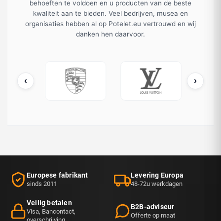
behoeften te voldoen en u producten van de beste
kwaliteit aan te bieden. Veel bedrijven, musea en
organisaties hebben al op Potelet.eu vertrouwd en wij
danken hen daarvoor.
‹
›
ATO / OTAN
Porsche
Louis Vuitton
Europese fabrikant
Levering Europa
sinds 2011
48-72u werkdagen
Veilig betalen
B2B-adviseur
Visa, Bancontact,
Offerte op maat
overschrijving