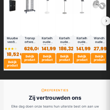
Muurbe
Transp
Kartelh
Kartelh
Kartelh
Wandh
vestigi
ortwag
ouder
ouder
ouder
ouder
ng voor
en voor
A5 Wit
A5
A5
voor
626,00 €
141,99 €
186,32 €
141,99 €
27,99 
(15)
trekba
afzetp
- LINE
Gebors
Zilvergr
afzetk
18,52 €
nd
alen
Serie
teld
ijs -
oord
Potelet
Bekijk
(16
Bekijk
Bekijk
Inox -
Bekijk
LINE
"Rope"
Bekijk
product
product
product
product
product
®
palen)
LINE
Serie
-
Bekijk
Serie
Verchro
product
omd
REFERENTIES
Zij vertrouwden ons
Elke dag doen onze teams hun uiterste best om aan uw