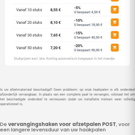
-5%
Vanaf 10 stuks
8,55 €
U bespaart 4,50 €
-10%
Vanaf 20 stuks
8,10 €
U bespaart 18,00 €
-15%
Vanaf 30 stuks
7,65 €
U bespaart 40,50 €
-20%
Vanaf 50 stuks
7,20 €
U bespaart 90,00 €
Stukprijzen excl. btw. Korting automatisch toegepast in het mandje.
Is uw afzetmateriaal beschadigd? Geen probleem: op onze haakpalen is elk onderdeel
afzonderlijk vervangbaar. In plaats van een complete paal te vervangen, volstaat het om
het beschadigde onderdeel te vernieuwen zodat uw installatie meteen weer volledig
operationeel is.
De
vervangingshaken voor afzetpalen POST
, voor
een langere levensduur van uw haakpalen