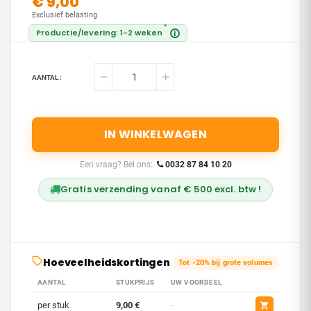
€ 9,00
Exclusief belasting
*
Productie/levering: 1-2 weken
i
AANTAL :
IN WINKELWAGEN
Een vraag? Bel ons:
0032 87 84 10 20
Gratis verzending vanaf € 500 excl. btw !
Hoeveelheidskortingen
Tot -20% bij grote volumes
AANTAL
STUKPRIJS
UW VOORDEEL
per stuk
9,00 €
-