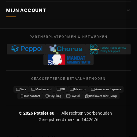
Over ons
Route Mitoyenne 414
MIJN ACCOUNT
4710
Lontzen
Levering
België
Dashboard
Verkoopsvoorwaarden
Ma – Vr
Mijn bestellingen
09:00 – 17:00
PARTNERPLATFORMEN & NETWERKEN
Wettelijke vermeldingen
BTW BE 0641.740.320 - RPR Luik
Mijn creditnota's
Privacybeleid
Mijn adressen
Neem contact op
Mijn gegevens
Sitemap
GEACCEPTEERDE BETAALMETHODEN
Mijn kortingsbonnen
Visa
Mastercard
CB
Maestro
American Express
Word verdeler
Bancontact
PayPlug
PayPal
Bankoverschrijving
© 2026 Potelet.eu
·
Alle rechten voorbehouden
·
Geregistreerd merk nr. 1442676