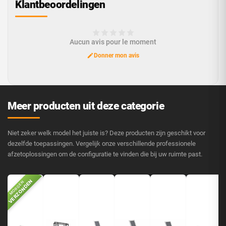
Klantbeoordelingen
Aucun avis pour le moment
Donner mon avis
Meer producten uit deze categorie
Niet zeker welk model het juiste is? Deze producten zijn geschikt voor
dezelfde toepassingen. Vergelijk onze verschillende professionele
afzetoplossingen om de configuratie te vinden die bij uw ruimte past.
VERZONDEN
V
MORGEN
M