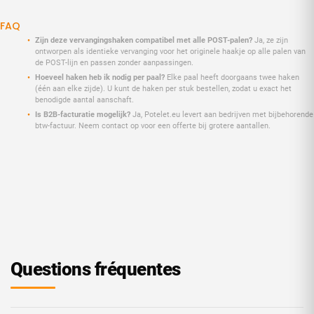
FAQ
Zijn deze vervangingshaken compatibel met alle POST-palen?
Ja, ze zijn
ontworpen als identieke vervanging voor het originele haakje op alle palen van
de POST-lijn en passen zonder aanpassingen.
Hoeveel haken heb ik nodig per paal?
Elke paal heeft doorgaans twee haken
(één aan elke zijde). U kunt de haken per stuk bestellen, zodat u exact het
benodigde aantal aanschaft.
Is B2B-facturatie mogelijk?
Ja, Potelet.eu levert aan bedrijven met bijbehorende
btw-factuur. Neem contact op voor een offerte bij grotere aantallen.
Questions fréquentes