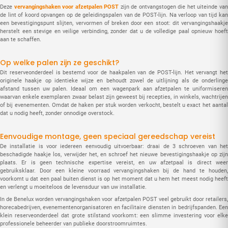
Deze
vervangingshaken voor afzetpalen POST
zijn de ontvangstogen die het uiteinde va
de lint of koord opvangen op de geleidingspalen van de POST-lijn. Na verloop van tijd kan
een bevestigingspunt slijten, vervormen of breken door een stoot: dit vervangingshaakje
herstelt een stevige en veilige verbinding, zonder dat u de volledige paal opnieuw hoeft
aan te schaffen.
Op welke palen zijn ze geschikt?
Dit reserveonderdeel is bestemd voor de haakpalen van de POST-lijn. Het vervangt het
originele haakje op identieke wijze en behoudt zowel de uitlijning als de onderlinge
afstand tussen uw palen. Ideaal om een wagenpark aan afzetpalen te uniformiseren
waarvan enkele exemplaren zwaar belast zijn geweest bij recepties, in winkels, wachtrijen
of bij evenementen. Omdat de haken per stuk worden verkocht, bestelt u exact het aantal
dat u nodig heeft, zonder onnodige overstock.
Eenvoudige montage, geen speciaal gereedschap vereist
De installatie is voor iedereen eenvoudig uitvoerbaar: draai de 3 schroeven van het
beschadigde haakje los, verwijder het, en schroef het nieuwe bevestigingshaakje op zijn
plaats. Er is geen technische expertise vereist, en uw afzetpaal is direct weer
gebruiksklaar. Door een kleine voorraad vervangingshaken bij de hand te houden,
voorkomt u dat een paal buiten dienst is op het moment dat u hem het meest nodig heeft
en verlengt u moeiteloos de levensduur van uw installatie.
In de Benelux worden vervangingshaken voor afzetpalen POST veel gebruikt door retailers,
horecabedrijven, evenementenorganisatoren en facilitaire diensten in bedrijfspanden. Een
klein reserveonderdeel dat grote stilstand voorkomt: een slimme investering voor elke
professionele beheerder van publieke doorstroomruimtes.