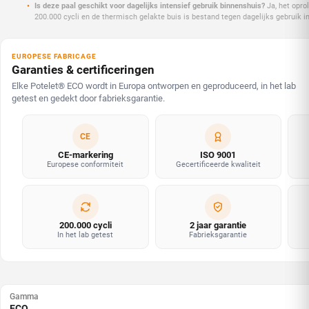
Is deze paal geschikt voor dagelijks intensief gebruik binnenshuis?
Ja, het opro
200.000 cycli en de thermisch gelakte buis is bestand tegen dagelijks gebruik i
EUROPESE FABRICAGE
Garanties & certificeringen
Elke Potelet® ECO wordt in Europa ontworpen en geproduceerd, in het lab
getest en gedekt door fabrieksgarantie.
CE
CE-markering
ISO 9001
Europese conformiteit
Gecertificeerde kwaliteit
200.000 cycli
2 jaar garantie
In het lab getest
Fabrieksgarantie
Gamma
ECO