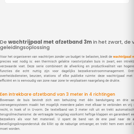
De
wachtrijpaal met afzetband 3m
in het zwart, de
geleidingsoplossing
Voor het organiseren van wachtrijen zonder uw budget te belasten, biedt de
wachtrijpaal
precies wat nodig is: een thermisch gelakte roestvrijstalen buis in zwart, een intre
verzwaarde voet. Deze serie combineert de afwerking en productkwaliteit van hoge
functies die echt nuttig zijn voor dagelijks bezoekersstroommanagement. Ontv
overheidsdiensten, beurzen, stations of elke publieke ruimte: deze wachtrijpaal met
efficiënt en is eenvoudig van zone naar zone te verplaatsen naargelang de drukte.
Een intrekbare afzetband van 3 meter in 4 richtingen
Bovenaan de buis bevindt zich een behuizing met één banduitgang en drie aans
vierwegensysteem maakt het mogelijk meerdere palen met elkaar te verbinden en vrij 
recht, in hoek of in U-vorm. De textielband van 3 meter rolt uit en trekt automatisc
terugrolmechanisme: de vertraagde terugslag voorkomt heftige klappen en garandeert een
bezoekers als voor het materieel. U spant de band van de ene paal naar de a
beveiligingsknoponderstuk die klikt op de naburige ontvanger, en trekt hem even snel
moet worden.