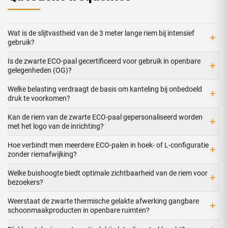
Wat is de slijtvastheid van de 3 meter lange riem bij intensief
+
gebruik?
Is de zwarte ECO-paal gecertificeerd voor gebruik in openbare
+
gelegenheden (OG)?
Welke belasting verdraagt de basis om kanteling bij onbedoeld
+
druk te voorkomen?
Kan de riem van de zwarte ECO-paal gepersonaliseerd worden
+
met het logo van de inrichting?
Hoe verbindt men meerdere ECO-palen in hoek- of L-configuratie
+
zonder riemafwijking?
Welke buishoogte biedt optimale zichtbaarheid van de riem voor
+
bezoekers?
Weerstaat de zwarte thermische gelakte afwerking gangbare
+
schoonmaakproducten in openbare ruimten?