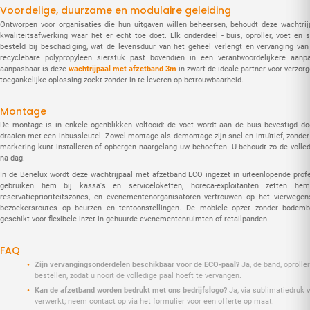
Voordelige, duurzame en modulaire geleiding
Ontworpen voor organisaties die hun uitgaven willen beheersen, behoudt deze wachtrij
kwaliteitsafwerking waar het er echt toe doet. Elk onderdeel - buis, oproller, voet en 
besteld bij beschadiging, wat de levensduur van het geheel verlengt en vervanging va
recyclebare polypropyleen sierstuk past bovendien in een verantwoordelijkere aanp
aanpasbaar is deze
wachtrijpaal met afzetband 3m
in zwart de ideale partner voor verzor
toegankelijke oplossing zoekt zonder in te leveren op betrouwbaarheid.
Montage
De montage is in enkele ogenblikken voltooid: de voet wordt aan de buis bevestigd d
draaien met een inbussleutel. Zowel montage als demontage zijn snel en intuïtief, zonde
markering kunt installeren of opbergen naargelang uw behoeften. U behoudt zo de volled
na dag.
In de Benelux wordt deze wachtrijpaal met afzetband ECO ingezet in uiteenlopende prof
gebruiken hem bij kassa's en serviceloketten, horeca-exploitanten zetten hem
reservatieprioriteitszones, en evenementenorganisatoren vertrouwen op het vierweg
bezoekersroutes op beurzen en tentoonstellingen. De mobiele opzet zonder bodemb
geschikt voor flexibele inzet in gehuurde evenementenruimten of retailpanden.
FAQ
Zijn vervangingsonderdelen beschikbaar voor de ECO-paal?
Ja, de band, oproller
bestellen, zodat u nooit de volledige paal hoeft te vervangen.
Kan de afzetband worden bedrukt met ons bedrijfslogo?
Ja, via sublimatiedruk 
verwerkt; neem contact op via het formulier voor een offerte op maat.