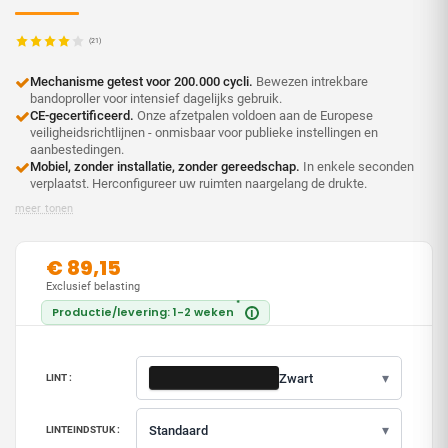
(21)
Mechanisme getest voor 200.000 cycli.
Bewezen intrekbare
bandoproller voor intensief dagelijks gebruik.
CE-gecertificeerd.
Onze afzetpalen voldoen aan de Europese
veiligheidsrichtlijnen - onmisbaar voor publieke instellingen en
aanbestedingen.
Mobiel, zonder installatie, zonder gereedschap.
In enkele seconden
verplaatst. Herconfigureer uw ruimten naargelang de drukte.
meer tonen
€ 89,15
Exclusief belasting
*
Productie/levering: 1-2 weken
i
▾
Zwart
LINT :
▾
Standaard
LINTEINDSTUK :