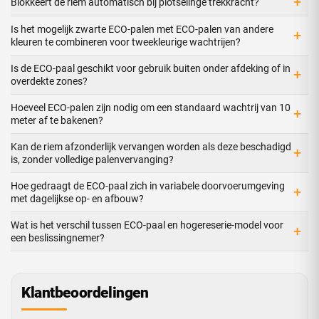
+
Blokkeert de riem automatisch bij plotselinge trekkracht?
Is het mogelijk zwarte ECO-palen met ECO-palen van andere
+
kleuren te combineren voor tweekleurige wachtrijen?
Is de ECO-paal geschikt voor gebruik buiten onder afdeking of in
+
overdekte zones?
Hoeveel ECO-palen zijn nodig om een standaard wachtrij van 10
+
meter af te bakenen?
Kan de riem afzonderlijk vervangen worden als deze beschadigd
+
is, zonder volledige palenvervanging?
Hoe gedraagt de ECO-paal zich in variabele doorvoerumgeving
+
met dagelijkse op- en afbouw?
Wat is het verschil tussen ECO-paal en hogereserie-model voor
+
een beslissingnemer?
Klantbeoordelingen