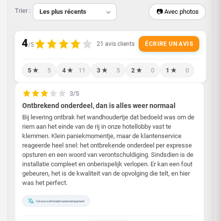
Trier :
📷 Avec photos
ÉCRIRE UN AVIS
5 ★
5
4 ★
11
3 ★
5
2 ★
0
1 ★
0
3/5
Ontbrekend onderdeel, dan is alles weer normaal
Bij levering ontbrak het wandhoudertje dat bedoeld was om de
riem aan het einde van de rij in onze hotellobby vast te
klemmen. Klein paniekmomentje, maar de klantenservice
reageerde heel snel: het ontbrekende onderdeel per expresse
opsturen en een woord van verontschuldiging. Sindsdien is de
installatie compleet en onberispelijk verlopen. Er kan een fout
gebeuren, het is de kwaliteit van de opvolging die telt, en hier
was het perfect.
Cet avis a été traduit automatiquement