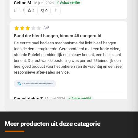
Céline M.
16 juni 2026
✓ Achat vérifié
·
Utile ?
👍
4
👎
0
🚩
3/5
Band die bleef hangen, binnen 48 uur geruild
De eerste paal had een mechanisme dat licht bleef hangen
toen de riem terugkeerde. Gerapporteerd met een korte video,
stuurde Potelet onmiddellijk een nieuw bericht, een heel zacht
bericht. De rest van de bestelling was perfect. Uiteindelijk een
heel goed product voor het beheren van de wachtrij en een zeer
responsieve after-sales service.
Cet avis a été traduit automatiquement
Comptabilite T.
13 juni 2026
✓ Achat vérifié
·
Utile ?
👍
1
👎
0
🚩
Meer producten uit deze categorie
3/5