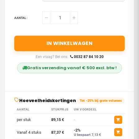
AANTAL :
IN WINKELWAGEN
Een vraag? Bel ons:
0032 87 84 10 20
Gratis verzending vanaf € 500 excl. btw !
Hoeveelheidskortingen
Tot -25% bij grote volumes
AANTAL
STUKPRIJS
UW VOORDEEL
per stuk
89,15 €
-
-2%
Vanaf 4 stuks
87,37 €
U bespaart 7,13 €