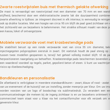
Zwarte roestvrijstalen buis met thermisch gelakte afwerking
De mast is vervaardigd van roestvrijstaal met een diameter van 70 mm en een wan
stijfheid, beschermd door een elektrostatische zwarte lak die duurzaamheid combinee
zwarte afwerking is tijdloos: ze integreert discreet in elk interieur, is eenvoudig te reinig
ook op drukke locaties. Met een hoogte van circa 95 cm blijft de paal goed zichtbaar om 
het zichtsveld van uw bezoekers te belemmeren. Het strakke silhouet maakt van deze paa
een kassa, loket of ontvangstzone.
Mobiele verzwaarde voet met krasbestendige pads
De stabiliteit berust op een ronde verzwaarde voet van circa 35 cm diameter, be
injectiegegoten polypropyleen sierstuk in zwart. Dit voetstuk houdt de paal stevig op
tussen twee modellen gespannen is, terwijl het geheel volledig mobiel blijft: til de
herpositioneren naargelang uw behoeften. Krasbestendige pads beschermen bovendien uw
een waardevol voordeel op tegels, parket, gepolierd beton of steen. U kunt uw wachtrije
risico op vloeibeschadiging.
Bandkleuren en personalisatie
De afzetband is verkrijgbaar in meerdere standaardkleuren - zwart, blauw of rood - zodat 
van uw evenement of de huisstijl van uw instelling, zonder meerprijs per kleur. Om uw im
worden voorzien van uw logo of boodschap via sublimatiedruk. Zo verandert een ee
communicatiedrager die meteen bij de ingang zichtbaar is en uw bezoekers oriënteert t
commercieel team staat voor u klaar via het contactformulier voor elk verzoek om 
gewenste kleur.