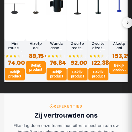
Mini
Afzetp
Wandc
Zwarte
Zwarte
Afzetp
museu
aal
assett
matte
afzetp
aal
mspaal
met
e
koordp
aal
met
89,15 €
153,25
(10)
(12)
(14)
(20)
zwart
lint 3m
afzetb
aal
met
afzetb
74,00 €
45cm -
(wit,
76,84 €
and 3,7
92,00 €
DESIGN
122,38 €
afzetb
and
LINE
aanpas
Bekijk
m -
and 3m
Bekijk
5m
product
product
MINI
baar) -
BASIC
(aanpa
(blauw,
Bekijk
Bekijk
Bekijk
Bekijk
ECO
(roestv
sbaar)
aanpas
product
product
product
product
rij
- LIMIT
baar) -
staal,
LIMIT
thermo
lak)
REFERENTIES
Zij vertrouwden ons
Elke dag doen onze teams hun uiterste best om aan uw
behoeften te voldoen en u producten van de beste