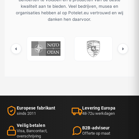
kwaliteit aan te bieden. Veel bedrijven, musea en
organisaties hebben al op Potelet.eu vertrouwd en wij
danken hen daarvoor.
‹
›
NATO / OTAN
Porsche
Louis Vuitton
Europese fabrikant
Levering Europa
sinds 2011
48-72u werkdagen
Veilig betalen
B2B-adviseur
Visa, Bancontact,
Offerte op maat
overschrijving