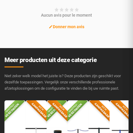
Aucun avis pour le moment
Donner mon avis
Meer producten uit deze categorie
Niet zeker welk model het juiste is? Deze producten zijn geschikt voor
dezelfde toepassingen. Vergelijk onze verschillende professionele
afzetoplossingen om de configuratie te vinden die bij uw ruimte past.
AANPASBAAR
AANPASBAAR
AANPASBAAR
AANPASBAAR
VERZONDEN
VERZONDEN
VERZONDEN
V
VANDAAG
VANDAAG
VANDAAG
V
RIEM
RIEM
RIEM
RIEM