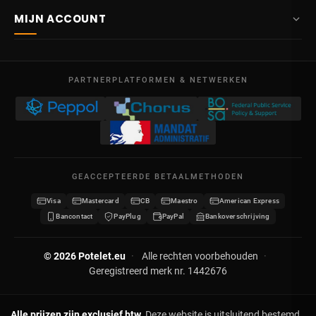
Over ons
Route Mitoyenne 414
MIJN ACCOUNT
4710
Lontzen
Levering
België
Dashboard
Verkoopsvoorwaarden
Ma – Vr
Mijn bestellingen
09:00 – 17:00
PARTNERPLATFORMEN & NETWERKEN
Wettelijke vermeldingen
BTW BE 0641.740.320 - RPR Luik
Mijn creditnota's
Privacybeleid
Mijn adressen
Neem contact op
Mijn gegevens
Sitemap
GEACCEPTEERDE BETAALMETHODEN
Mijn kortingsbonnen
Visa
Mastercard
CB
Maestro
American Express
Word verdeler
Bancontact
PayPlug
PayPal
Bankoverschrijving
© 2026 Potelet.eu
·
Alle rechten voorbehouden
·
Geregistreerd merk nr. 1442676
Alle prijzen zijn exclusief btw.
Deze website is uitsluitend bestemd