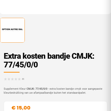
Extra kosten bandje CMJK:
77/45/0/0
(0)
Supplement Kleur
CMJK: 77/45/0/0
- extra kosten bandje cmyk voor aangepaste
kleurbedrukking van uw afzetpaalbandje buiten het standaardpalet.
€ 15,00