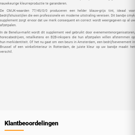
nauwkeurige kleurreproductie te garanderen.
De CMJK-waarden 77/45/0/0 produceren een helder blauw-grijs tint, ideaal voor
bedrijfshuisstijlen die een professionele en moderne uitstraling vereisen. Dit bandje cmyk
supplement zorgt ervoor dat uw merk consequent en correct wordt weergegeven op al uw
afzetpalen.
In de Benelux-markt wordt dit supplement veel gebruikt door evenementenorganisatoren,
horecabedrijven, retailketens en B2B-inkopers die hun afzetpalen willen afstemmen op
hun merkidentiteit. Of het nu gaat om een beurs in Amsterdam, een bedrijfsevenement in
Brussel of een winkelinterieur in Rotterdam, de juiste kleur op uw bandje maakt het
verschil.
Klantbeoordelingen