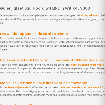
Galerij afzetpaal koord wit LINE in Wit RAL 9003
Ontworpen voor "white cube"-galerijen en designshowrooms, past de
afzetpaal koord
LINE
van slechts Ø 25 mm verdwijnt deze afzetpaal bijna volledig in de witte achtergrond, zoda
op.
Een wit dat opgaat in de strakke ruimte
De esthetiek van de "white cube" berust op beheerste leegte: witte wanden, egaal licht 
paal beantwoordt precies aan deze eis: voor een lichte scheidingswand gaat de paal op i
ideale keuze voor privékunstgalerijen, centra voor hedendaagse kunst en designshowro
ingezet.
Het semi-elastisch koord van 6 mm: een strakke lijn in de lee
Tegen de witte achtergrond tekent het koord de grens. Het
semi-elastisch koord van 
verwondingen of valpartijen als een bezoeker er per ongeluk tegenaan loopt. Beschikbare
voor een bijna immateriële barrière; een rood of donkergrijs koord wordt dan weer een gra
Mobiel en vrijstaand: flexibiliteit voor de showroom
Dit
mobiele vrijstaande
LINE-model rust op een
ronde verzwaarde voet van circa 8 k
beschermen. Geen bevestiging, geen boren: de paal is met één hand te verplaatsen om 
productpresentatie regelmatig wisselt, maar ook in galerijen die hun hang regelmatig ver