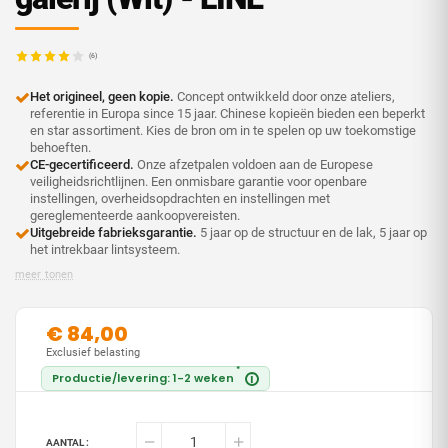
(6)
Het origineel, geen kopie.
Concept ontwikkeld door onze ateliers,
referentie in Europa since 15 jaar. Chinese kopieën bieden een beperkt
en star assortiment. Kies de bron om in te spelen op uw toekomstige
behoeften.
CE-gecertificeerd.
Onze afzetpalen voldoen aan de Europese
veiligheidsrichtlijnen. Een onmisbare garantie voor openbare
instellingen, overheidsopdrachten en instellingen met
gereglementeerde aankoopvereisten.
Uitgebreide fabrieksgarantie.
5 jaar op de structuur en de lak, 5 jaar op
het intrekbaar lintsysteem.
meer tonen
€ 84,00
Exclusief belasting
*
Productie/levering: 1-2 weken
i
AANTAL :