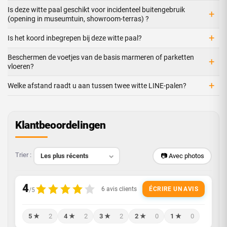
Is deze witte paal geschikt voor incidenteel buitengebruik
+
(opening in museumtuin, showroom-terras) ?
+
Is het koord inbegrepen bij deze witte paal?
Beschermen de voetjes van de basis marmeren of parketten
+
vloeren?
+
Welke afstand raadt u aan tussen twee witte LINE-palen?
Klantbeoordelingen
Trier :
📷 Avec photos
ÉCRIRE UN AVIS
5 ★
2
4 ★
2
3 ★
2
2 ★
0
1 ★
0