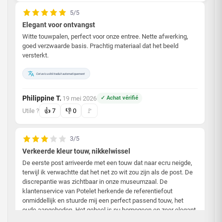
5/5
Elegant voor ontvangst
Witte touwpalen, perfect voor onze entree. Nette afwerking,
goed verzwaarde basis. Prachtig materiaal dat het beeld
versterkt.
Cet avis a été traduit automatiquement
Philippine T.
19 mei 2026
✓ Achat vérifié
·
Utile ?
👍
7
👎
0
🚩
3/5
Verkeerde kleur touw, nikkelwissel
De eerste post arriveerde met een touw dat naar ecru neigde,
terwijl ik verwachtte dat het net zo wit zou zijn als de post. De
discrepantie was zichtbaar in onze museumzaal. De
klantenservice van Potelet herkende de referentiefout
onmiddellijk en stuurde mij een perfect passend touw, het
oude aangeboden. Het geheel is nu homogeen en zeer elegant,
tevreden over het vervolg.