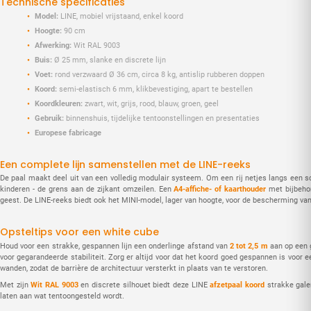
Technische specificaties
Model:
LINE, mobiel vrijstaand, enkel koord
Hoogte:
90 cm
Afwerking:
Wit RAL 9003
Buis:
Ø 25 mm, slanke en discrete lijn
Voet:
rond verzwaard Ø 36 cm, circa 8 kg, antislip rubberen doppen
Koord:
semi-elastisch 6 mm, klikbevestiging, apart te bestellen
Koordkleuren:
zwart, wit, grijs, rood, blauw, groen, geel
Gebruik:
binnenshuis, tijdelijke tentoonstellingen en presentaties
Europese fabricage
Een complete lijn samenstellen met de LINE-reeks
De paal maakt deel uit van een volledig modulair systeem. Om een rij netjes langs een s
kinderen - de grens aan de zijkant omzeilen. Een
A4-affiche- of kaarthouder
met bijbeh
geest. De LINE-reeks biedt ook het MINI-model, lager van hoogte, voor de bescherming v
Opsteltips voor een white cube
Houd voor een strakke, gespannen lijn een onderlinge afstand van
2 tot 2,5 m
aan op een g
voor gegarandeerde stabiliteit. Zorg er altijd voor dat het koord goed gespannen is voor 
wanden, zodat de barrière de architectuur versterkt in plaats van te verstoren.
Met zijn
Wit RAL 9003
en discrete silhouet biedt deze LINE
afzetpaal koord
strakke gale
laten aan wat tentoongesteld wordt.