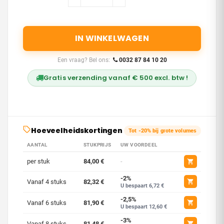
IN WINKELWAGEN
Een vraag? Bel ons:
0032 87 84 10 20
Gratis verzending vanaf € 500 excl. btw !
Hoeveelheidskortingen
Tot -20% bij grote volumes
AANTAL
STUKPRIJS
UW VOORDEEL
per stuk
84,00 €
-
-2%
Vanaf 4 stuks
82,32 €
U bespaart 6,72 €
-2,5%
Vanaf 6 stuks
81,90 €
U bespaart 12,60 €
-3%
Vanaf 8 stuks
81,48 €