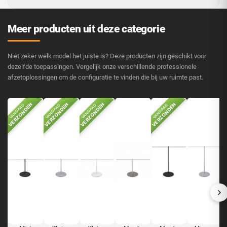
Cet avis a été traduit automatiquement
Meer producten uit deze categorie
Paul K.
25 februari 2025
✓ Achat vérifié
·
Utile ?
👍
5
👎
0
🚩
Niet zeker welk model het juiste is? Deze producten zijn geschikt voor
dezelfde toepassingen. Vergelijk onze verschillende professionele
afzetoplossingen om de configuratie te vinden die bij uw ruimte past.
4/5
VERZONDEN
VERZONDEN
VERZONDEN
VERZONDEN
VANDAAG
VANDAAG
VANDAAG
VANDAAG
Sara M.
5 april 2023
✓ Achat vérifié
·
Utile ?
👍
5
👎
0
🚩