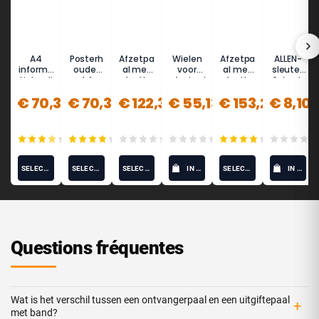
A4
Posterh
Afzetpa
Wielen
Afzetpa
ALLEN-
informa
ouder
al met
voor
al met
sleutel,
tiebordj
A4
afzetba
afzetpal
afzetba
6-kant,
e met
liggend
nd
en
nd 5m
8mm
€ 70,35
€ 70,35
€ 122,38
€ 55,13
€ 153,25
€ 8,10
paal
zilvergrij
zilver
(staand
s 3m
(aanpas
formaat
(aanpas
baar) -
)
baar) -
LIMIT
(10)
(12)
(0)
(0)
(1)
LIMIT
SELECT OPTIONS
SELECT OPTIONS
SELECT OPTIONS
IN WINKELWAGEN
SELECT OPTIONS
IN WINKELWAGEN
Questions fréquentes
Wat is het verschil tussen een ontvangerpaal en een uitgiftepaal
+
met band?