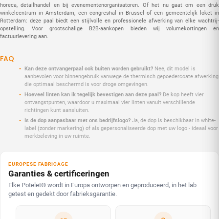
horeca, detailhandel en bij evenementenorganisatoren. Of het nu gaat om een druk
winkelcentrum in Amsterdam, een congreshal in Brussel of een gemeentelijk loket in
Rotterdam: deze paal biedt een stijlvolle en professionele afwerking van elke wachtrij-
opstelling. Voor grootschalige B2B-aankopen bieden wij volumekortingen en
factuurlevering aan.
FAQ
Kan deze ontvangerpaal ook buiten worden gebruikt?
Nee, dit model is
aanbevolen voor binnengebruik vanwege de thermisch gepoedercoate afwerking
die optimaal beschermd is voor droge omgevingen.
Hoeveel linten kan ik tegelijk bevestigen aan deze paal?
De kop heeft vier
ontvangstpunten, waardoor u maximaal vier linten vanuit verschillende
richtingen kunt aansluiten.
Is de dop aanpasbaar met ons bedrijfslogo?
Ja, de dop is beschikbaar in white-
label (zonder markering) of als gepersonaliseerde dop met uw logo - ideaal voor
merkbeleving in uw ruimte.
EUROPESE FABRICAGE
Garanties & certificeringen
Elke Potelet® wordt in Europa ontworpen en geproduceerd, in het lab
getest en gedekt door fabrieksgarantie.