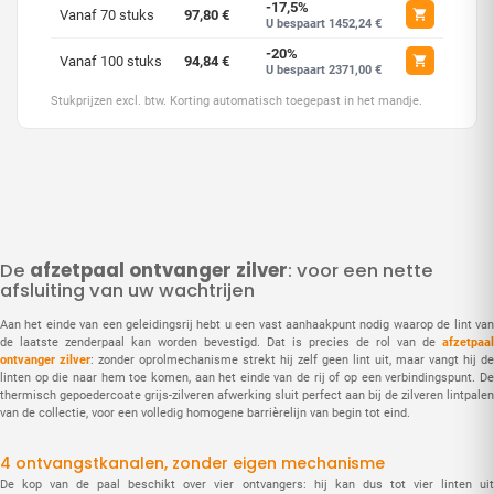
-17,5%
Vanaf 70 stuks
97,80 €
U bespaart 1452,24 €
-20%
Vanaf 100 stuks
94,84 €
U bespaart 2371,00 €
Stukprijzen excl. btw. Korting automatisch toegepast in het mandje.
De
afzetpaal ontvanger zilver
: voor een nette
afsluiting van uw wachtrijen
Aan het einde van een geleidingsrij hebt u een vast aanhaakpunt nodig waarop de lint van
de laatste zenderpaal kan worden bevestigd. Dat is precies de rol van de
afzetpaal
ontvanger zilver
: zonder oprolmechanisme strekt hij zelf geen lint uit, maar vangt hij de
linten op die naar hem toe komen, aan het einde van de rij of op een verbindingspunt. De
thermisch gepoedercoate grijs-zilveren afwerking sluit perfect aan bij de zilveren lintpalen
van de collectie, voor een volledig homogene barrièrelijn van begin tot eind.
4 ontvangstkanalen, zonder eigen mechanisme
De kop van de paal beschikt over vier ontvangers: hij kan dus tot vier linten uit