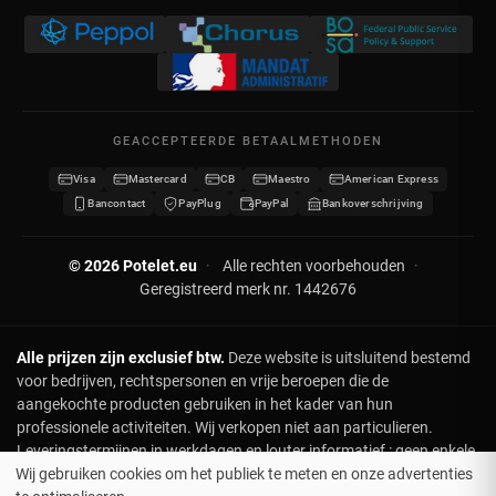
BTW BE 0641.740.320 - RPR Luik
Mijn creditnota's
Privacybeleid
Mijn adressen
Neem contact op
Mijn gegevens
Sitemap
GEACCEPTEERDE BETAALMETHODEN
Mijn kortingsbonnen
Visa
Mastercard
CB
Maestro
American Express
Word verdeler
Bancontact
PayPlug
PayPal
Bankoverschrijving
© 2026 Potelet.eu
·
Alle rechten voorbehouden
·
Geregistreerd merk nr. 1442676
Alle prijzen zijn exclusief btw.
Deze website is uitsluitend bestemd
voor bedrijven, rechtspersonen en vrije beroepen die de
aangekochte producten gebruiken in het kader van hun
professionele activiteiten. Wij verkopen niet aan particulieren.
Leveringstermijnen in werkdagen en louter informatief : geen enkele
Wij gebruiken cookies om het publiek te meten en onze advertenties
klacht of terugbetaling in geval van vertraging. Voor leveringen op