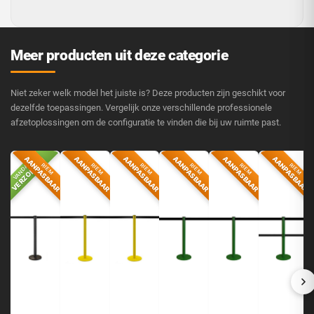
Meer producten uit deze categorie
Niet zeker welk model het juiste is? Deze producten zijn geschikt voor
dezelfde toepassingen. Vergelijk onze verschillende professionele
afzetoplossingen om de configuratie te vinden die bij uw ruimte past.
AANPASBAAR
AANPASBAAR
AANPASBAAR
AANPASBAAR
AANPASBAAR
AANPASBAAR
VERZONDEN
VANDAAG
RIEM
RIEM
RIEM
RIEM
RIEM
RIEM