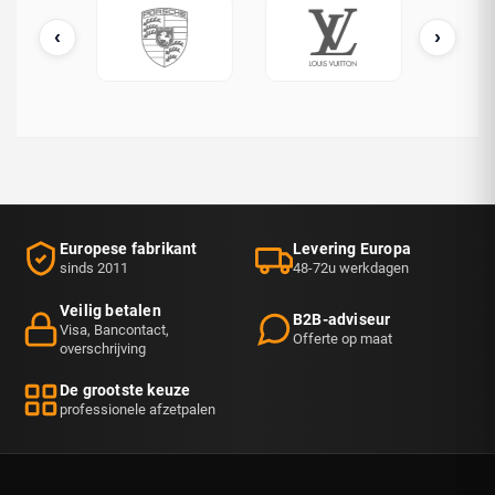
‹
›
ATO / OTAN
Porsche
Louis Vuitton
Europese fabrikant
Levering Europa
sinds 2011
48-72u werkdagen
Veilig betalen
B2B-adviseur
Visa, Bancontact,
Offerte op maat
overschrijving
De grootste keuze
professionele afzetpalen