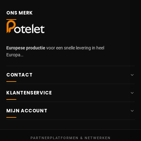
ONS MERK
Europese productie
voor een snelle levering in heel
Europa…
CONTACT
+32 87 84 10 20
KLANTENSERVICE
info@potelet.eu
Over ons
Route Mitoyenne 414
MIJN ACCOUNT
4710
Lontzen
Levering
België
Dashboard
Verkoopsvoorwaarden
Ma – Vr
Mijn bestellingen
09:00 – 17:00
PARTNERPLATFORMEN & NETWERKEN
Wettelijke vermeldingen