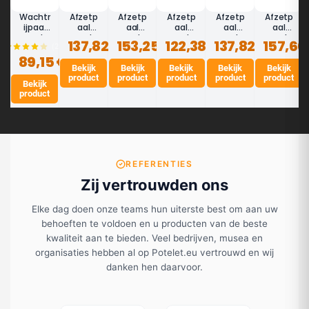
Wachtr
Afzetp
Afzetp
Afzetp
Afzetp
Afzetp
ijpaal
aal
aal
aal
aal
aal
met
met
met
met
met
met
137,82 €
153,25 €
122,38 €
137,82 €
157,66
(21)
afzetb
band
band
band
band
dubbel
89,15 €
and 3m
3,7m
5m
3m
3,7m
e band
- Zwart
(geel,
Bekijk
(geel,
Bekijk
Bekijk
Limit
(Engels
Bekijk
Bekijk
3m
product
product
product
product
product
- ECO
aanpas
aanpas
zwart
groen,
Engels
Bekijk
baar) -
baar) -
(Engels
aanpas
groen
product
LIMIT
LIMIT
groen,
baar) -
(aanpa
aanpas
LIMIT
sbaar)
baar)
- LIMIT
DUAL
REFERENTIES
Zij vertrouwden ons
Elke dag doen onze teams hun uiterste best om aan uw
behoeften te voldoen en u producten van de beste
kwaliteit aan te bieden. Veel bedrijven, musea en
organisaties hebben al op Potelet.eu vertrouwd en wij
danken hen daarvoor.