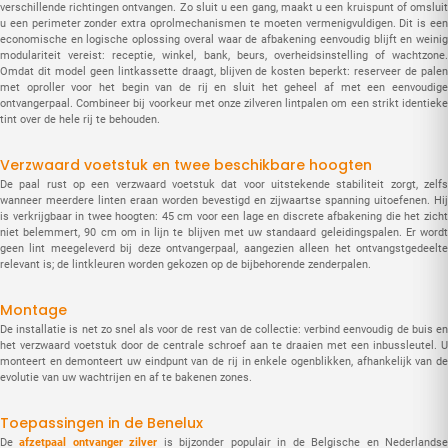
verschillende richtingen ontvangen. Zo sluit u een gang, maakt u een kruispunt of omsluit
u een perimeter zonder extra oprolmechanismen te moeten vermenigvuldigen. Dit is een
economische en logische oplossing overal waar de afbakening eenvoudig blijft en weinig
modulariteit vereist: receptie, winkel, bank, beurs, overheidsinstelling of wachtzone.
Omdat dit model geen lintkassette draagt, blijven de kosten beperkt: reserveer de palen
met oproller voor het begin van de rij en sluit het geheel af met een eenvoudige
ontvangerpaal. Combineer bij voorkeur met onze zilveren lintpalen om een strikt identieke
tint over de hele rij te behouden.
Verzwaard voetstuk en twee beschikbare hoogten
De paal rust op een verzwaard voetstuk dat voor uitstekende stabiliteit zorgt, zelfs
wanneer meerdere linten eraan worden bevestigd en zijwaartse spanning uitoefenen. Hij
is verkrijgbaar in twee hoogten: 45 cm voor een lage en discrete afbakening die het zicht
niet belemmert, 90 cm om in lijn te blijven met uw standaard geleidingspalen. Er wordt
geen lint meegeleverd bij deze ontvangerpaal, aangezien alleen het ontvangstgedeelte
relevant is; de lintkleuren worden gekozen op de bijbehorende zenderpalen.
Montage
De installatie is net zo snel als voor de rest van de collectie: verbind eenvoudig de buis en
het verzwaard voetstuk door de centrale schroef aan te draaien met een inbussleutel. U
monteert en demonteert uw eindpunt van de rij in enkele ogenblikken, afhankelijk van de
evolutie van uw wachtrijen en af te bakenen zones.
Toepassingen in de Benelux
De
afzetpaal ontvanger zilver
is bijzonder populair in de Belgische en Nederlands