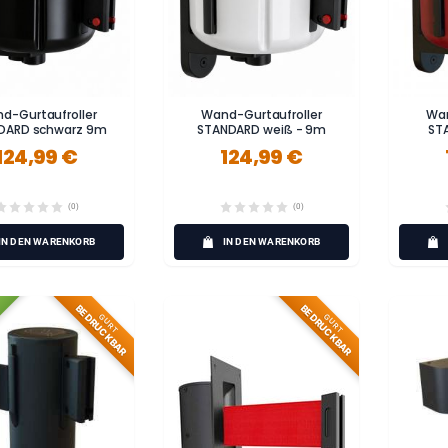
d-Gurtaufroller
Wand-Gurtaufroller
Wan
DARD schwarz 9m
STANDARD weiß - 9m
ST
124,99 €
124,99 €
(0)
(0)
IN DEN WARENKORB
IN DEN WARENKORB
BEDRUCKBAR
BEDRUCKBAR
GURT
GURT