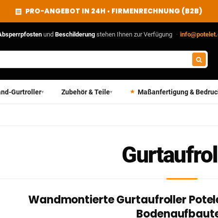
PRO-ANGEBOT IN 24H • FIRMENRECHNUNG (B2B)
Absperrpfosten
und
Beschilderung
stehen Ihnen zur Verfügung
·
info@potelet
nd-Gurtroller
Zubehör & Teile
Maßanfertigung & Bedru
▾
▾
Gurtaufrol
Wandmontierte Gurtaufroller Potel
Bodenaufbaut