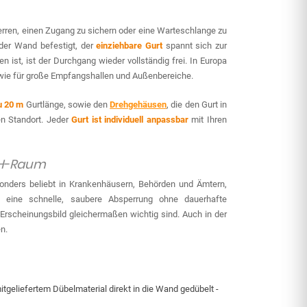
perren, einen Zugang zu sichern oder eine Warteschlange zu
der Wand befestigt, der
einziehbare Gurt
spannt sich zur
n ist, ist der Durchgang wieder vollständig frei. In Europa
 wie für große Empfangshallen und Außenbereiche.
u 20 m
Gurtlänge, sowie den
Drehgehäusen
, die den Gurt in
ren Standort. Jeder
Gurt ist individuell anpassbar
mit Ihren
CH-Raum
sonders beliebt in Krankenhäusern, Behörden und Ämtern,
en eine schnelle, saubere Absperrung ohne dauerhafte
es Erscheinungsbild gleichermaßen wichtig sind. Auch in der
n.
geliefertem Dübelmaterial direkt in die Wand gedübelt -