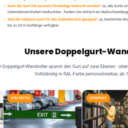
Kann der Gurt mit unserem Firmenlogo bedruckt werden?
Ja, alle Gurte s
Unternehmensfarben bedruckbar - fordern Sie einfach ein Maßschneidang
Sind die Gehäuse auch für den Außenbereich geeignet?
Ja, bestimmte Mode
bis zu 20 m Gurtlänge verfügbar.
Unsere Doppelgurt-Wandr
r Doppelgurt-Wandroller spannt den Gurt auf zwei Ebenen - oben
Vollständig in RAL-Farbe personalisierbar, ab 1
VIELSEITIG
KOMPAKT