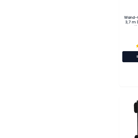
Wand-G
3,7 m 
t