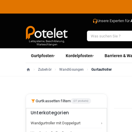
Unsere Experten für
Leitsysteme, Beschilderung,
Warteschlangen
Gurtpfosten
Kordelpfosten
Barrieren & Wa
▾
▾
Zubehör
Wandlösungen
Gurtaufroller
Startseite
Gurtkassetten filtern
(27 products)
Unterkategorien
›
Wandgurtroller mit Doppelgurt