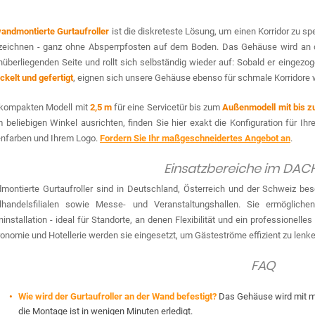
andmontierte Gurtaufroller
ist die diskreteste Lösung, um einen Korridor zu s
zeichnen - ganz ohne Absperrpfosten auf dem Boden. Das Gehäuse wird an 
überliegenden Seite und rollt sich selbständig wieder auf: Sobald er eingezoge
ckelt und gefertigt
, eignen sich unsere Gehäuse ebenso für schmale Korridore
kompakten Modell mit
2,5 m
für eine Servicetür bis zum
Außenmodell mit bis z
 beliebigen Winkel ausrichten, finden Sie hier exakt die Konfiguration für Ih
nfarben und Ihrem Logo.
Fordern Sie Ihr maßgeschneidertes Angebot an
.
Einsatzbereiche im DA
ontierte Gurtaufroller sind in Deutschland, Österreich und der Schweiz be
elhandelsfilialen sowie Messe- und Veranstaltungshallen. Sie ermöglich
installation - ideal für Standorte, an denen Flexibilität und ein professionell
onomie und Hotellerie werden sie eingesetzt, um Gästeströme effizient zu lenke
FAQ
Wie wird der Gurtaufroller an der Wand befestigt?
Das Gehäuse wird mit mit
die Montage ist in wenigen Minuten erledigt.