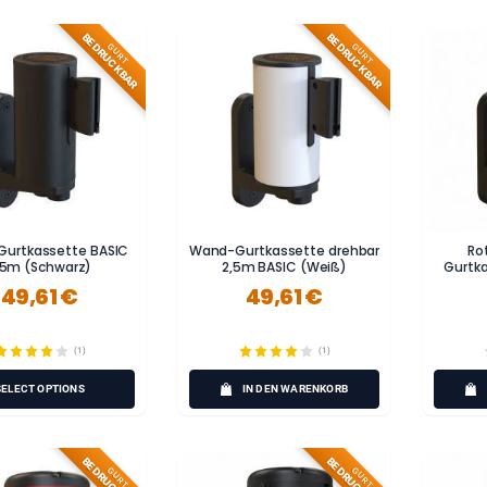
BEDRUCKBAR
BEDRUCKBAR
GURT
GURT
urtkassette BASIC
Wand-Gurtkassette drehbar
Ro
,5m (Schwarz)
2,5m BASIC (Weiß)
Gurtka
49,61 €
49,61 €
(1)
(1)
SELECT OPTIONS
IN DEN WARENKORB
BEDRUCKBAR
BEDRUCKBAR
GURT
GURT