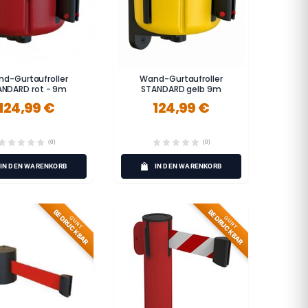
d-Gurtaufroller
Wand-Gurtaufroller
ANDARD rot - 9m
STANDARD gelb 9m
124,99 €
124,99 €
(0)
(0)
IN DEN WARENKORB
IN DEN WARENKORB
BEDRUCKBAR
BEDRUCKBAR
GURT
GURT