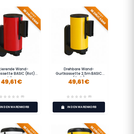
BEDRUCKBAR
BEDRUCKBAR
GURT
GURT
tierende Wand-
Drehbare Wand-
ssette BASIC (Rot)
Gurtkassette 2,5m BASIC
2,5m
(Gelb)
49,61 €
49,61 €
(0)
(0)
IN DEN WARENKORB
IN DEN WARENKORB
BEDRUCKBAR
BEDRUCKBAR
GURT
GURT