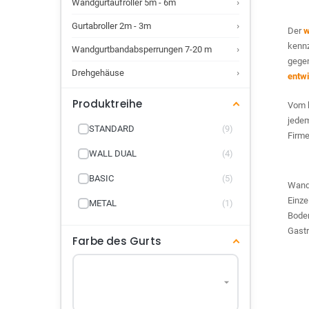
›
Wandgurtaufroller 5m - 6m
›
Gurtabroller 2m - 3m
Der
w
kenn
›
Wandgurtbandabsperrungen 7-20 m
gegen
›
Drehgehäuse
entwi
Produktreihe
Vom 
jedem
STANDARD
(9)
Firme
WALL DUAL
(4)
BASIC
(5)
Wandm
Einz
METAL
(1)
Boden
Gastr
Farbe des Gurts