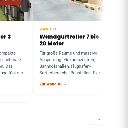
WAND XL
ROTATIV
Wandgurtroller 7 bis
Drehge
20 Meter
Wand
te
Für große Räume und massive
Das Drehge
hmale
Absperrung: Einkaufszentren,
seine Wandb
s
Bahnhofshallen, Flughafen-
in jede Ric
gt sich
Sortierbereiche, Baustellen. Extra-
Befestigung
langer Gurt, UV-beständige
für Ecken u
→
Zur Wand XL
Zur Rotativ
Ausführung.
Theken.
