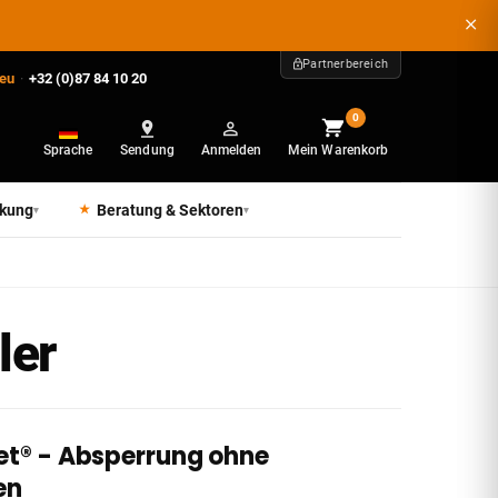
Partnerbereich
.eu
·
+32 (0)87 84 10 20
0
Sprache
Sendung
Anmelden
Mein Warenkorb
ckung
Beratung & Sektoren
▾
▾
ler
et® - Absperrung ohne
en