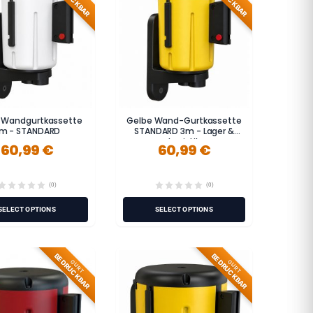
 Wandgurtkassette
Gelbe Wand-Gurtkassette
m - STANDARD
STANDARD 3m - Lager &
Logistik
60,99 €
60,99 €
(0)
(0)
SELECT OPTIONS
SELECT OPTIONS
BEDRUCKBAR
BEDRUCKBAR
GURT
GURT