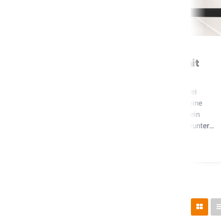
DOPPELGURT
Wandgurtroller mit
Doppelgurt
Der Doppelgurt läuft auf zwei
D
Ebenen (oben + unten) für eine
d
hermetische Absperrung: kein
K
Durchgang darüber oder darunter
E
möglich. Ideal für stark
G
→
Zur Doppelgurt
Z
frequentierte Empfangsbereiche,
d
Sicherheitszonen und enge
K
Durchgänge.