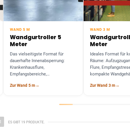
WAND 5 M
WAND 3 M
Wandgurtroller 5
Wandgurtroller 3
Meter
Meter
as vielseitigste Format für
Ideales Format für kompak
auerhafte Innenabsperrung:
Räume: Aufzugzugang, sc
rankenhausflure,
Flure, Empfangstresen. Da
mpfangsbereiche,
kompakte Wandgehäuse fü
eschäftswarteschlangen. 5 m
in jede Architektur ein.
→
→
ur Wand 5 m
Zur Wand 3 m
eckt die meisten
onfigurationen.
ES GIBT 19 PRODUKTE.