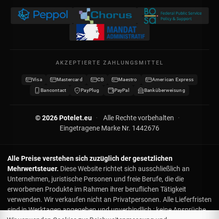
Rechtliche Hinweise
USt-IdNr. BE 0641.740.320 - Lüttich
Meine Gutschriften
Datenschutz
Meine Adressen
Kontakt
Meine Daten
Sitemap
AKZEPTIERTE ZAHLUNGSMITTEL
Meine Gutscheine
Visa
Mastercard
CB
Maestro
American Express
Wiederverkäufer werden
Bancontact
PayPlug
PayPal
Banküberweisung
© 2026 Potelet.eu
·
Alle Rechte vorbehalten
·
Eingetragene Marke Nr. 1442676
Alle Preise verstehen sich zuzüglich der gesetzlichen
Mehrwertsteuer.
Diese Website richtet sich ausschließlich an
Unternehmen, juristische Personen und freie Berufe, die die
erworbenen Produkte im Rahmen ihrer beruflichen Tätigkeit
verwenden. Wir verkaufen nicht an Privatpersonen. Alle Lieferfristen
sind in Werktagen angegeben und unverbindlich : keine Ansprüche