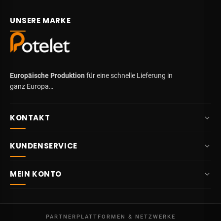
UNSERE MARKE
Europäische Produktion
für eine schnelle Lieferung in
ganz Europa…
KONTAKT
+32 87 84 10 20
KUNDENSERVICE
info@potelet.eu
Über uns
Route Mitoyenne 414
MEIN KONTO
4710
Lontzen
Lieferung
Belgien
Übersicht
AGB
Mo – Fr
Meine Bestellungen
09:00 – 17:00
PARTNERPLATTFORMEN & NETZWERKE