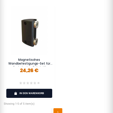
Magnetisches
Wandbefestigungs-Set für
Gurtpfosten Potelet®
24,26 €
(Komplett-Kit)
(0)
IN DEN WARENKORB
Showing 1-5 of 5 item(s)
1