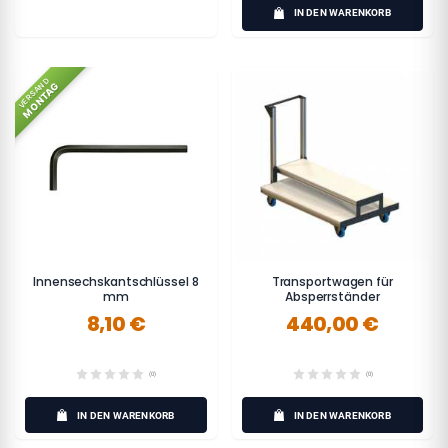
IN DEN WARENKORB
VERSAND
MONTAG
Innensechskantschlüssel 8
Transportwagen für
mm
Absperrständer
8,10 €
440,00 €
(0)
(0)
IN DEN WARENKORB
IN DEN WARENKORB