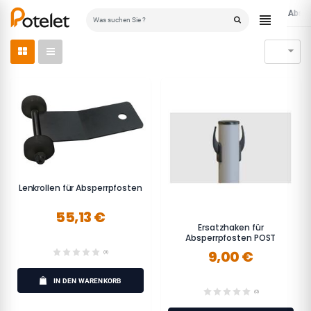
Zubehör
Abspe
Startseite

Lenkrollen für Absperrpfosten
55,13 €
Ersatzhaken für
Absperrpfosten POST
9,00 €
(0)
IN DEN WARENKORB
(0)