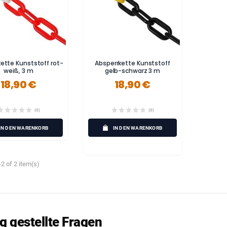
ette Kunststoff rot-
Absperrkette Kunststoff
weiß, 3 m
gelb-schwarz 3 m
18,90 €
18,90 €
(0)
(0)
IN DEN WARENKORB
IN DEN WARENKORB
2 of 2 item(s)
g gestellte Fragen