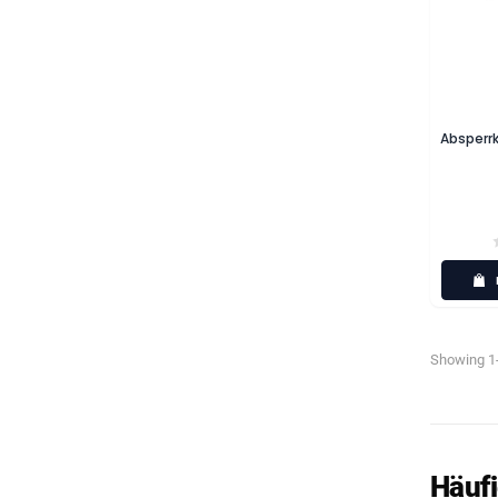
Absperrk
Showing 1-
Häufi