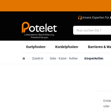
Unsere Experten für
Leitsysteme, Beschilderung,
Warteschlangen
Gurtpfosten
Kordelpfosten
Barrieren & Wa
▾
▾
Zubehör
Seile - Kabel - Ketten
Absperrketten
Startseite
Entde
oder 