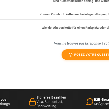
Sind Kunststoffketten schlag- und witt
Können Kunststoffketten mit beliebigen Absperr
Wie viel Absperrkette für einen Parkplatz oder e
Vous ne trouvez pas la réponse à vot
help_outline
POSEZ VOTRE QUEST
Sicheres Bezahlen
ropa
B2B-Bera
Visa, Bancontact,
erktags
Maßgesch
Überweisung