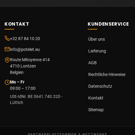
KONTAKT
KUNDENSERVICE
+32 87 84 10 20
Über uns
info@potelet.eu
Lieferung
Route Mitoyenne 414
AGB
4710
Lontzen
Belgien
Rechtliche Hinweise
Mo – Fr
Datenschutz
09:00 – 17:00
USt-IdNr. BE 0641.740.320 -
Kontakt
Lüttich
Sitemap
PARTNERPLATTFORMEN & NETZWERKE