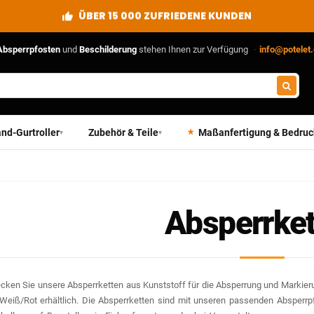
ÜBER 15 000 ZUFRIEDENE KUNDEN
Absperrpfosten
und
Beschilderung
stehen Ihnen zur Verfügung
·
info@potelet
nd-Gurtroller
Zubehör & Teile
Maßanfertigung & Bedru
▾
▾
Absperrke
cken Sie unsere Absperrketten aus Kunststoff für die Absperrung und Markier
Weiß/Rot erhältlich. Die Absperrketten sind mit unseren passenden Absperrpfo