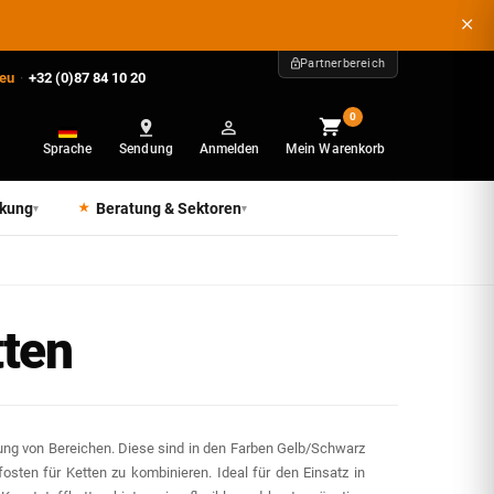
Partnerbereich
.eu
·
+32 (0)87 84 10 20
0
Sprache
Sendung
Anmelden
Mein Warenkorb
ckung
Beratung & Sektoren
▾
▾
tten
ung von Bereichen. Diese sind in den Farben Gelb/Schwarz
sten für Ketten zu kombinieren. Ideal für den Einsatz in