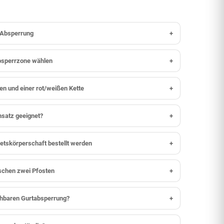
r Absperrung
+
Absperrzone wählen
+
en und einer rot/weißen Kette
+
nsatz geeignet?
+
etskörperschaft bestellt werden
+
ischen zwei Pfosten
+
ziehbaren Gurtabsperrung?
+