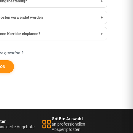
erungsbeständig?
+
pfosten verwendet werden
+
inen Korridor einplanen?
+
re question ?
ION
Größte Auswahl
ter
an professionellen
neiderte Angebote
Absperrpfosten