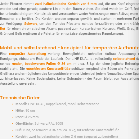
Jeder Pfosten nimmt
zwei halbelastische Kordeln von 6 mm
auf, die am Kopf eingeras
werden und eine gerade, saubere Linie in den Raum ziehen. Sie sind weich im Griff, fed
bei unbeabsichtigtem Kontakt ab und verursachen weder Verletzungen noch Stürze, wenn 
Besucher sie berührt. Die Kordeln werden separat gewählt und stehen in mehreren Far
zur Verfügung:
Schwarz
, um den Ton des Pfostens nahtlos fortzuführen, oder ein kräfti
Rot
für einen chromatischen Akzent passend zum kuratorischen Konzept. Weiß, Grau, Bl
Grün und Gelb ergänzen die Palette für ein präzise abgestimmtes Raumkonzept.
Mobil und selbststehend - konzipiert für temporäre Aufbaut
Eine
temporäre Ausstellung
verlangt Beweglichkeit: schneller Aufbau, Anpassung 
Rundgangs, Abbau am Ende der Laufzeit. Der LINE DUAL ist vollständig
selbststehend
d
seines
runden, beschwerten Fußes Ø 36 cm
mit ca. 8 kg, der ohne jegliche Befestig
stabil steht. Die
rutschfesten Kunststofffüße
schützen empfindliche Böden wie Parkett o
Gießharz und ermöglichen das Umpositionieren der Linien bei jedem Neuaufbau ohne Spu
zu hinterlassen. Keine Bodenplatte, keine Schrauben - der Raum bleibt von Ausstellung
Ausstellung unversehrt.
Technische Daten
Modell:
LINE DUAL, Doppelkordel, mobil selbststehend
Höhe:
90 cm
Rohr:
Ø 25 mm
Oberfläche:
Schwarz RAL 9005
Fuß:
rund, beschwert Ø 36 cm, ca. 8 kg, rutschfeste Kunststofffüße
Kordeln:
zwei halbelastische Linien Ø 6 mm (separat zu bestellen)