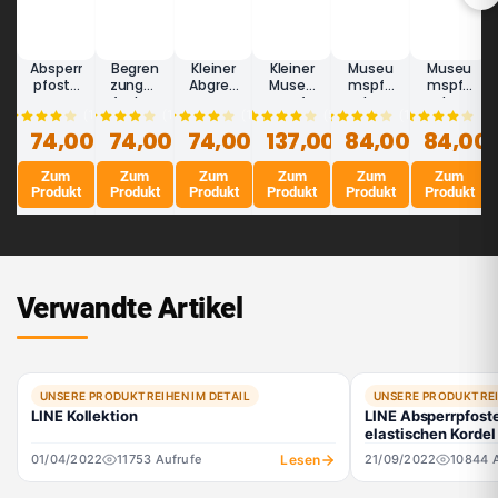
Absperr
Begren
Kleiner
Kleiner
Museu
Museu
pfoste
zungsp
Abgren
Museu
mspfo
mspfo
n
fosten
zungsp
mspfo
sten
sten
(10)
(16)
(16)
(5)
(16)
(7)
45cm
45 cm
fosten
sten
mit
silber
74,00 €
schwar
74,00 €
(Silber)
74,00 €
weiß
137,00 €
Edelsta
84,00 €
Kordel
84,00 
LINE -
z - LINE
- LINE
45 cm
hl
(schwa
Absperr
MINI
MINI
- LINE
satinier
rz) -
pfoste
Zum
Zum
Zum
Zum
Zum
Zum
MINI
t 45
LINE
n für
Produkt
Produkt
Produkt
Produkt
Produkt
Produkt
cm -
Galerie
LINE
n
MINI
Verwandte Artikel
UNSERE PRODUKTREIHEN IM DETAIL
UNSERE PRODUKTREI
LINE Kollektion
LINE Absperrpfoste
elastischen Kordel
Lesen
01/04/2022
11753 Aufrufe
21/09/2022
10844 A