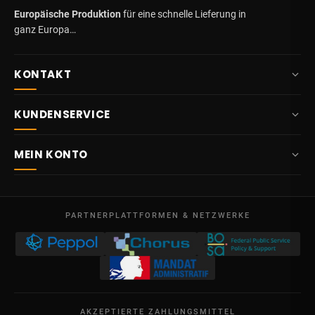
Europäische Produktion
für eine schnelle Lieferung in
ganz Europa…
KONTAKT
+32 87 84 10 20
KUNDENSERVICE
info@potelet.eu
Über uns
Route Mitoyenne 414
MEIN KONTO
4710
Lontzen
Lieferung
Belgien
Übersicht
AGB
Mo – Fr
Meine Bestellungen
09:00 – 17:00
PARTNERPLATTFORMEN & NETZWERKE
Rechtliche Hinweise
USt-IdNr. BE 0641.740.320 - Lüttich
Meine Gutschriften
Datenschutz
Meine Adressen
Kontakt
Meine Daten
Sitemap
AKZEPTIERTE ZAHLUNGSMITTEL