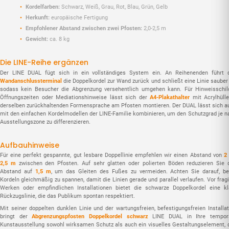
Kordelfarben:
Schwarz, Weiß, Grau, Rot, Blau, Grün, Gelb
Herkunft:
europäische Fertigung
Empfohlener Abstand zwischen zwei Pfosten:
2,0-2,5 m
Gewicht:
ca. 8 kg
Die LINE-Reihe ergänzen
Der LINE DUAL fügt sich in ein vollständiges System ein. An Reihenenden führt 
Wandanschlussterminal
die Doppelkordel zur Wand zurück und schließt eine Linie sauber 
sodass kein Besucher die Abgrenzung versehentlich umgehen kann. Für Hinweisschild
Öffnungszeiten oder Mediationshinweise lässt sich der
A4-Plakathalter
mit Acrylhülle
derselben zurückhaltenden Formensprache am Pfosten montieren. Der DUAL lässt sich a
mit den einfachen Kordelmodellen der LINE-Familie kombinieren, um den Schutzgrad je n
Ausstellungszone zu differenzieren.
Aufbauhinweise
Für eine perfekt gespannte, gut lesbare Doppellinie empfehlen wir einen Abstand von
2 
2,5 m
zwischen den Pfosten. Auf sehr glatten oder polierten Böden reduzieren Sie 
Abstand auf
1,5 m
, um das Gleiten des Fußes zu vermeiden. Achten Sie darauf, be
Kordeln gleichmäßig zu spannen, damit die Linien gerade und parallel verlaufen. Vor fragi
Werken oder empfindlichen Installationen bietet die schwarze Doppelkordel eine kl
Rückzugslinie, die das Publikum spontan respektiert.
Mit seiner doppelten dunklen Linie und der wartungsfreien, befestigungsfreien Installat
bringt der
Abgrenzungspfosten Doppelkordel schwarz
LINE DUAL in Ihre tempor
Kunstausstellung sowohl wirksamen Schutz als auch ein visuelles Gestaltungselement, 