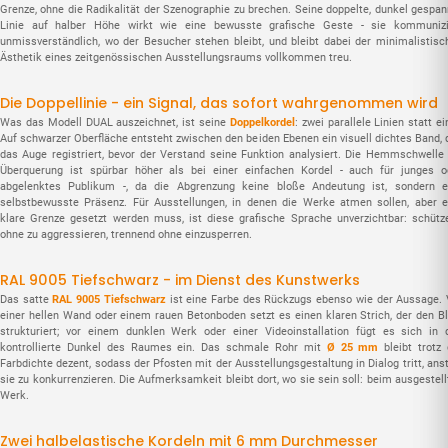
Grenze, ohne die Radikalität der Szenographie zu brechen. Seine doppelte, dunkel gespan
Linie auf halber Höhe wirkt wie eine bewusste grafische Geste - sie kommunizi
unmissverständlich, wo der Besucher stehen bleibt, und bleibt dabei der minimalistisc
Ästhetik eines zeitgenössischen Ausstellungsraums vollkommen treu.
Die Doppellinie - ein Signal, das sofort wahrgenommen wird
Was das Modell DUAL auszeichnet, ist seine
Doppelkordel
: zwei parallele Linien statt ei
Auf schwarzer Oberfläche entsteht zwischen den beiden Ebenen ein visuell dichtes Band, 
das Auge registriert, bevor der Verstand seine Funktion analysiert. Die Hemmschwelle 
Überquerung ist spürbar höher als bei einer einfachen Kordel - auch für junges o
abgelenktes Publikum -, da die Abgrenzung keine bloße Andeutung ist, sondern e
selbstbewusste Präsenz. Für Ausstellungen, in denen die Werke atmen sollen, aber e
klare Grenze gesetzt werden muss, ist diese grafische Sprache unverzichtbar: schütz
ohne zu aggressieren, trennend ohne einzusperren.
RAL 9005 Tiefschwarz - im Dienst des Kunstwerks
Das satte
RAL 9005 Tiefschwarz
ist eine Farbe des Rückzugs ebenso wie der Aussage. 
einer hellen Wand oder einem rauen Betonboden setzt es einen klaren Strich, der den Bl
strukturiert; vor einem dunklen Werk oder einer Videoinstallation fügt es sich in 
kontrollierte Dunkel des Raumes ein. Das schmale Rohr mit
Ø 25 mm
bleibt trotz 
Farbdichte dezent, sodass der Pfosten mit der Ausstellungsgestaltung in Dialog tritt, ans
sie zu konkurrenzieren. Die Aufmerksamkeit bleibt dort, wo sie sein soll: beim ausgestell
Werk.
Zwei halbelastische Kordeln mit 6 mm Durchmesser