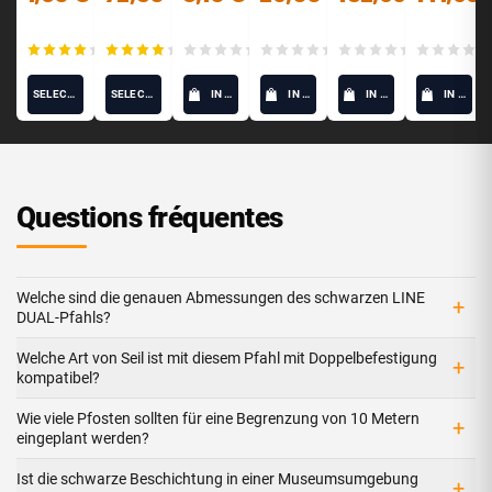
are,
oder
Gamme
Gamme
halbelas
Querfor
LINE
LINE
tisch Ø6
mat) -
(15)
(9)
(0)
(0)
(0)
mm
LINE
SELECT OPTIONS
SELECT OPTIONS
IN DEN WARENKORB
IN DEN WARENKORB
IN DEN WARENKORB
IN DEN WARENKORB
Questions fréquentes
Welche sind die genauen Abmessungen des schwarzen LINE
+
DUAL-Pfahls?
Welche Art von Seil ist mit diesem Pfahl mit Doppelbefestigung
+
kompatibel?
Wie viele Pfosten sollten für eine Begrenzung von 10 Metern
+
eingeplant werden?
Ist die schwarze Beschichtung in einer Museumsumgebung
+