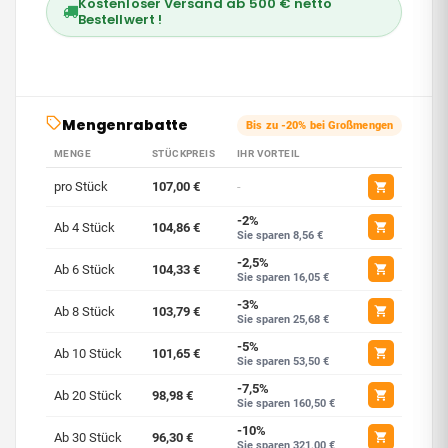
Kostenloser Versand ab 500 € netto
Bestellwert !
Mengenrabatte
Bis zu -20% bei Großmengen
MENGE
STÜCKPREIS
IHR VORTEIL
pro Stück
107,00 €
-
-2%
Ab 4 Stück
104,86 €
Sie sparen 8,56 €
-2,5%
Ab 6 Stück
104,33 €
Sie sparen 16,05 €
-3%
Ab 8 Stück
103,79 €
Sie sparen 25,68 €
-5%
Ab 10 Stück
101,65 €
Sie sparen 53,50 €
-7,5%
Ab 20 Stück
98,98 €
Sie sparen 160,50 €
-10%
Ab 30 Stück
96,30 €
Sie sparen 321,00 €