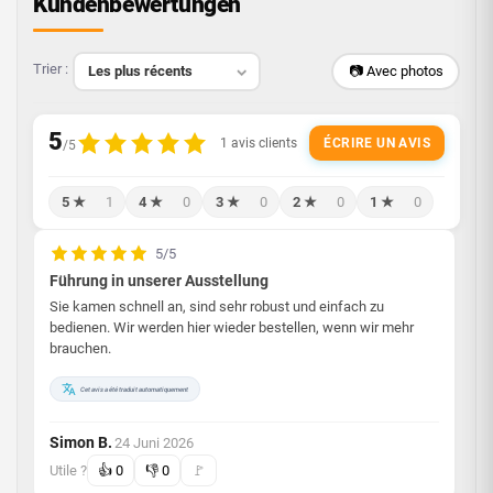
Kundenbewertungen
Trier :
📷 Avec photos
ÉCRIRE UN AVIS
5 ★
1
4 ★
0
3 ★
0
2 ★
0
1 ★
0
5/5
Führung in unserer Ausstellung
Sie kamen schnell an, sind sehr robust und einfach zu
bedienen. Wir werden hier wieder bestellen, wenn wir mehr
brauchen.
Cet avis a été traduit automatiquement
Simon B.
24 Juni 2026
·
Utile ?
👍
0
👎
0
🚩