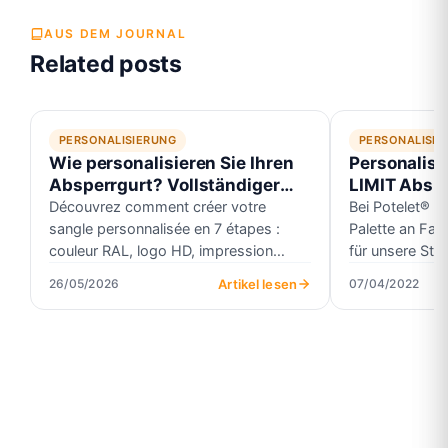
AUS DEM JOURNAL
Related posts
PERSONALISIERUNG
PERSONALISIE
Wie personalisieren Sie Ihren
Personalisi
Absperrgurt? Vollständiger
LIMIT Absp
Konfigurator-Leitfaden
Découvrez comment créer votre
Bei Potelet® bi
sangle personnalisée en 7 étapes :
Palette an Fa
couleur RAL, logo HD, impression
für unsere Stän
recto/verso. Notre configurateur en
Umgebung anp
Artikel lesen
26/05/2026
07/04/2022
ligne…