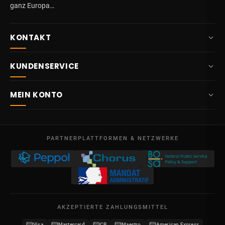
ganz Europa…
KONTAKT
+32 87 84 10 20
KUNDENSERVICE
info@potelet.eu
Über uns
Route Mitoyenne 414
MEIN KONTO
4710
Lontzen
Lieferung
Belgien
Übersicht
AGB
Mo – Fr
Meine Bestellungen
09:00 – 17:00
PARTNERPLATTFORMEN & NETZWERKE
Rechtliche Hinweise
USt-IdNr. BE 0641.740.320 - Lüttich
Meine Gutschriften
Datenschutz
Meine Adressen
Kontakt
Meine Daten
Sitemap
AKZEPTIERTE ZAHLUNGSMITTEL
Meine Gutscheine
Visa
Mastercard
CB
Maestro
American Express