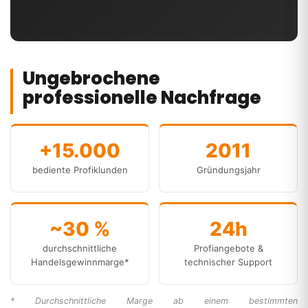
Ungebrochene
professionelle Nachfrage
+15.000
2011
bediente Profiklunden
Gründungsjahr
~30 %
24h
durchschnittliche
Profiangebote &
Handelsgewinnmarge*
technischer Support
* Durchschnittliche Marge ab einem bestimmten