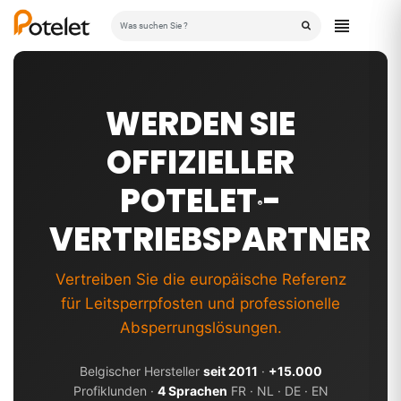
WERDEN SIE
OFFIZIELLER
POTELET
-
®
VERTRIEBSPARTNER
Vertreiben Sie die europäische Referenz
für Leitsperrpfosten und professionelle
Absperrungslösungen.
Belgischer Hersteller
seit 2011
·
+15.000
Profiklunden ·
4 Sprachen
FR · NL · DE · EN