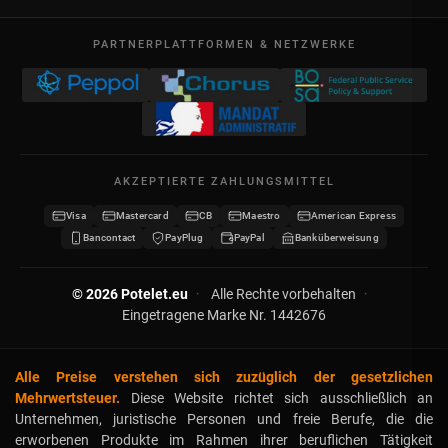
AGB
Mo – Fr
Meine Bestellungen
09:00 – 17:00
PARTNERPLATTFORMEN & NETZWERKE
Rechtliche Hinweise
USt-IdNr. BE 0641.740.320 - Lüttich
Meine Gutschriften
Datenschutz
Meine Adressen
Kontakt
Meine Daten
Sitemap
AKZEPTIERTE ZAHLUNGSMITTEL
Meine Gutscheine
Visa
Mastercard
CB
Maestro
American Express
Wiederverkäufer werden
Bancontact
PayPlug
PayPal
Banküberweisung
© 2026 Potelet.eu
·
Alle Rechte vorbehalten
·
Eingetragene Marke Nr. 1442676
Alle Preise verstehen sich zuzüglich der gesetzlichen
Mehrwertsteuer.
Diese Website richtet sich ausschließlich an
Unternehmen, juristische Personen und freie Berufe, die die
erworbenen Produkte im Rahmen ihrer beruflichen Tätigkeit