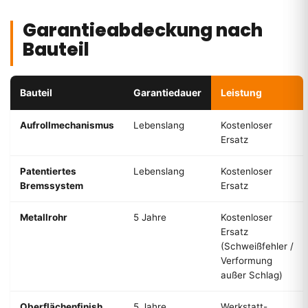
Garantieabdeckung nach
Bauteil
Bauteil
Garantiedauer
Leistung
Aufrollmechanismus
Lebenslang
Kostenloser
Ersatz
Patentiertes
Lebenslang
Kostenloser
Bremssystem
Ersatz
Metallrohr
5 Jahre
Kostenloser
Ersatz
(Schweißfehler /
Verformung
außer Schlag)
Oberflächenfinish
5 Jahre
Werkstatt-