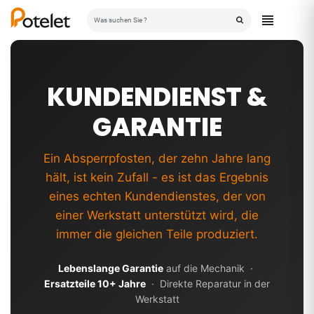
KUNDENDIENST &
GARANTIE
Ein Absperrpfosten, der zehn Jahre lang
hält, ist kein Zufall - es ist das Ergebnis
eines echten Kundendienstes, der von
einer Werkstatt unterstützt wird, die
immer die gleichen Teile produziert.
Lebenslange Garantie
auf die Mechanik ·
Ersatzteile 10+ Jahre
· Direkte Reparatur in der
Werkstatt