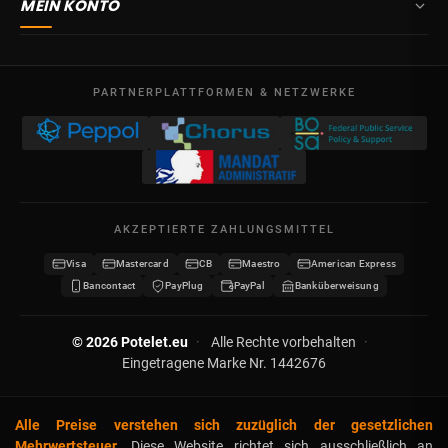
MEIN KONTO
4710
Lontzen
Lieferung
Belgien
Übersicht
AGB
Mo – Fr
Meine Bestellungen
09:00 – 17:00
PARTNERPLATTFORMEN & NETZWERKE
Rechtliche Hinweise
USt-IdNr. BE 0641.740.320 - Lüttich
Meine Gutschriften
Datenschutz
Meine Adressen
Kontakt
Meine Daten
Sitemap
AKZEPTIERTE ZAHLUNGSMITTEL
Meine Gutscheine
Visa
Mastercard
CB
Maestro
American Express
Wiederverkäufer werden
Bancontact
PayPlug
PayPal
Banküberweisung
© 2026 Potelet.eu
·
Alle Rechte vorbehalten
·
Eingetragene Marke Nr. 1442676
Alle Preise verstehen sich zuzüglich der gesetzlichen
Mehrwertsteuer.
Diese Website richtet sich ausschließlich an