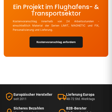
Ein Projekt im Flughafens- &
Transportsektor
Kostenvoranschlag innerhalb von 24 Arbeitsstunden -
einschließlich Material der Serien LIMIT, MAGNETIC und FIX,
Personalisierung und Lieferung.
Kostenvoranschlag anfordern
Europäischer Hersteller
Lieferung Europa
seit 2011
48-72 Std. Werktags
Sicheres Bezahlen
B2B-Berater