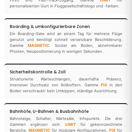
First) und Fast-Track-Zugang. Gamme
LIMIT
mit
personalisierten Gurt in Fluggesellschaftslogo und -farben.
Boarding & umkonfigurierbare Zonen
Ein Boarding-Gate wird an einem Tag für mehrere Flüge
genutzt und benötigt schnell versetzbare Beschilderung.
Gamme
MAGNETIC
: Sockel am Boden, abnehmbarer
Pfosten, Neupositionierung in wenigen Sekunden.
Sicherheitskontrolle & Zoll
Strukturierte Warteschlangen, dauerhafte Präsenz,
intensiver Durchsatz von Rollkoffern. Gamme
FIX
in den
Boden verschraubt: kein Umkippen, ständige Ausrichtung.
Bahnhöfe, U-Bahnen & Busbahnhöfe
Bahnsteige, Schalter, Wartesäle, Infopunkte. Die drei
Gammen ergänzen sich:
LIMIT
für gekennzeichnete
Bereiche,
MAGNETIC
für modulare Konfigurationen,
FIX
für