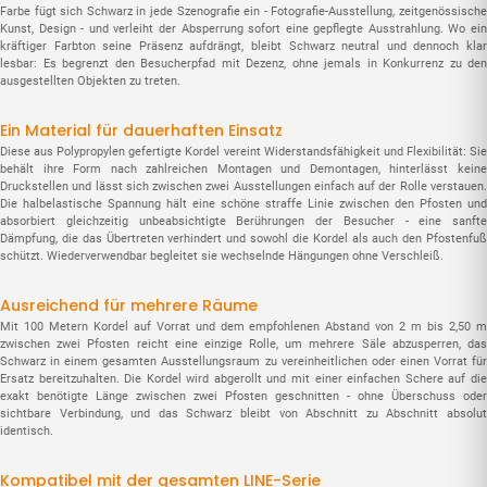
Farbe fügt sich Schwarz in jede Szenografie ein - Fotografie-Ausstellung, zeitgenössische
Kunst, Design - und verleiht der Absperrung sofort eine gepflegte Ausstrahlung. Wo ein
kräftiger Farbton seine Präsenz aufdrängt, bleibt Schwarz neutral und dennoch klar
lesbar: Es begrenzt den Besucherpfad mit Dezenz, ohne jemals in Konkurrenz zu den
ausgestellten Objekten zu treten.
Ein Material für dauerhaften Einsatz
Diese aus Polypropylen gefertigte Kordel vereint Widerstandsfähigkeit und Flexibilität: Sie
behält ihre Form nach zahlreichen Montagen und Demontagen, hinterlässt keine
Druckstellen und lässt sich zwischen zwei Ausstellungen einfach auf der Rolle verstauen.
Die halbelastische Spannung hält eine schöne straffe Linie zwischen den Pfosten und
absorbiert gleichzeitig unbeabsichtigte Berührungen der Besucher - eine sanfte
Dämpfung, die das Übertreten verhindert und sowohl die Kordel als auch den Pfostenfuß
schützt. Wiederverwendbar begleitet sie wechselnde Hängungen ohne Verschleiß.
Ausreichend für mehrere Räume
Mit 100 Metern Kordel auf Vorrat und dem empfohlenen Abstand von 2 m bis 2,50 m
zwischen zwei Pfosten reicht eine einzige Rolle, um mehrere Säle abzusperren, das
Schwarz in einem gesamten Ausstellungsraum zu vereinheitlichen oder einen Vorrat für
Ersatz bereitzuhalten. Die Kordel wird abgerollt und mit einer einfachen Schere auf die
exakt benötigte Länge zwischen zwei Pfosten geschnitten - ohne Überschuss oder
sichtbare Verbindung, und das Schwarz bleibt von Abschnitt zu Abschnitt absolut
identisch.
Kompatibel mit der gesamten LINE-Serie