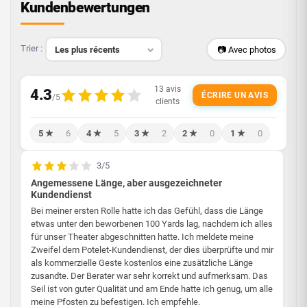
Kundenbewertungen
Trier :
📷 Avec photos
ÉCRIRE UN AVIS
5 ★
6
4 ★
5
3 ★
2
2 ★
0
1 ★
0
3/5
Angemessene Länge, aber ausgezeichneter
Kundendienst
Bei meiner ersten Rolle hatte ich das Gefühl, dass die Länge
etwas unter den beworbenen 100 Yards lag, nachdem ich alles
für unser Theater abgeschnitten hatte. Ich meldete meine
Zweifel dem Potelet-Kundendienst, der dies überprüfte und mir
als kommerzielle Geste kostenlos eine zusätzliche Länge
zusandte. Der Berater war sehr korrekt und aufmerksam. Das
Seil ist von guter Qualität und am Ende hatte ich genug, um alle
meine Pfosten zu befestigen. Ich empfehle.