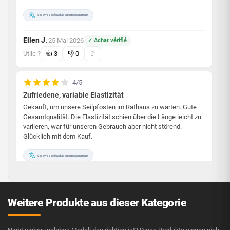
Cet avis a été traduit automatiquement
Ellen J.
25 Mai 2026
✓ Achat vérifié
·
Utile ?
👍
3
👎
0
🚩
4/5
Zufriedene, variable Elastizität
Gekauft, um unsere Seilpfosten im Rathaus zu warten. Gute
Gesamtqualität. Die Elastizität schien über die Länge leicht zu
variieren, war für unseren Gebrauch aber nicht störend.
Glücklich mit dem Kauf.
Cet avis a été traduit automatiquement
Pierre P.
4 März 2025
✓ Achat vérifié
·
Utile ?
👍
1
👎
0
🚩
Weitere Produkte aus dieser Kategorie