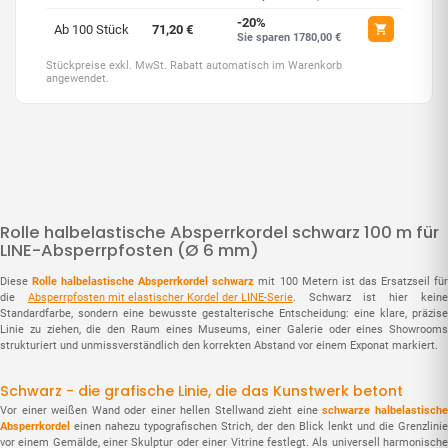
-20%
Ab 100 Stück
71,20 €
Sie sparen 1780,00 €
Stückpreise exkl. MwSt. Rabatt automatisch im Warenkorb
angewendet.
Rolle halbelastische Absperrkordel schwarz 100 m für
LINE-Absperrpfosten (Ø 6 mm)
Diese
Rolle halbelastische Absperrkordel schwarz
mit 100 Metern ist das Ersatzseil fü
die
Absperrpfosten mit elastischer Kordel der LINE-Serie
. Schwarz ist hier kein
Standardfarbe, sondern eine bewusste gestalterische Entscheidung: eine klare, präzise
Linie zu ziehen, die den Raum eines Museums, einer Galerie oder eines Showrooms
strukturiert und unmissverständlich den korrekten Abstand vor einem Exponat markiert.
Schwarz - die grafische Linie, die das Kunstwerk betont
Vor einer weißen Wand oder einer hellen Stellwand zieht eine
schwarze halbelastisch
Absperrkordel
einen nahezu typografischen Strich, der den Blick lenkt und die Grenzlinie
vor einem Gemälde, einer Skulptur oder einer Vitrine festlegt. Als universell harmonische