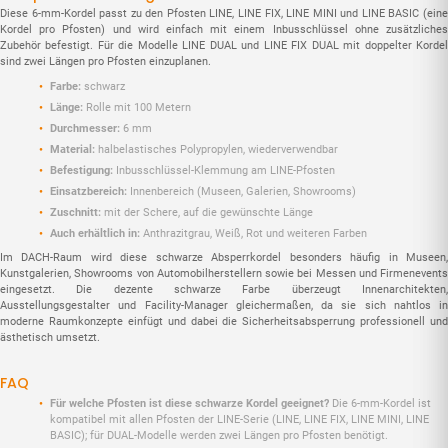
Diese 6-mm-Kordel passt zu den Pfosten LINE, LINE FIX, LINE MINI und LINE BASIC (eine
Kordel pro Pfosten) und wird einfach mit einem Inbusschlüssel ohne zusätzliches
Zubehör befestigt. Für die Modelle LINE DUAL und LINE FIX DUAL mit doppelter Kordel
sind zwei Längen pro Pfosten einzuplanen.
Farbe:
schwarz
Länge:
Rolle mit 100 Metern
Durchmesser:
6 mm
Material:
halbelastisches Polypropylen, wiederverwendbar
Befestigung:
Inbusschlüssel-Klemmung am LINE-Pfosten
Einsatzbereich:
Innenbereich (Museen, Galerien, Showrooms)
Zuschnitt:
mit der Schere, auf die gewünschte Länge
Auch erhältlich in:
Anthrazitgrau, Weiß, Rot und weiteren Farben
Im DACH-Raum wird diese schwarze Absperrkordel besonders häufig in Museen,
Kunstgalerien, Showrooms von Automobilherstellern sowie bei Messen und Firmenevents
eingesetzt. Die dezente schwarze Farbe überzeugt Innenarchitekten,
Ausstellungsgestalter und Facility-Manager gleichermaßen, da sie sich nahtlos in
moderne Raumkonzepte einfügt und dabei die Sicherheitsabsperrung professionell und
ästhetisch umsetzt.
FAQ
Für welche Pfosten ist diese schwarze Kordel geeignet?
Die 6-mm-Kordel ist
kompatibel mit allen Pfosten der LINE-Serie (LINE, LINE FIX, LINE MINI, LINE
BASIC); für DUAL-Modelle werden zwei Längen pro Pfosten benötigt.