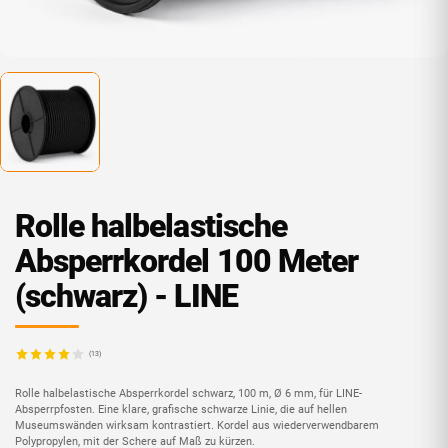
Rolle halbelastische
Absperrkordel 100 Meter
(schwarz) - LINE
(13)
Rolle halbelastische Absperrkordel schwarz, 100 m, Ø 6 mm, für LINE-
Absperrpfosten. Eine klare, grafische schwarze Linie, die auf hellen
Museumswänden wirksam kontrastiert. Kordel aus wiederverwendbarem
Polypropylen, mit der Schere auf Maß zu kürzen.