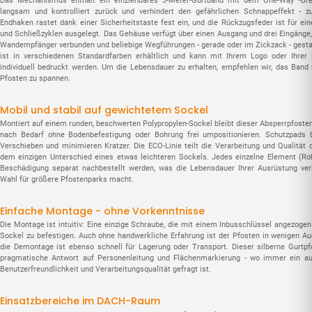
Das Mechanismus enthält ein einziehbares 3-Meter-Gurtband mit dem One-Way™-Br
langsam und kontrolliert zurück und verhindert den gefährlichen Schnappeffekt - 
Endhaken rastet dank einer Sicherheitstaste fest ein, und die Rückzugsfeder ist für ei
und Schließzyklen ausgelegt. Das Gehäuse verfügt über einen Ausgang und drei Eingänge
Wandempfänger verbunden und beliebige Wegführungen - gerade oder im Zickzack - gesta
ist in verschiedenen Standardfarben erhältlich und kann mit Ihrem Logo oder Ihrer
individuell bedruckt werden. Um die Lebensdauer zu erhalten, empfehlen wir, das Band
Pfosten zu spannen.
Mobil und stabil auf gewichtetem Sockel
Montiert auf einem runden, beschwerten Polypropylen-Sockel bleibt dieser Absperrpfosten v
nach Bedarf ohne Bodenbefestigung oder Bohrung frei umpositionieren. Schutzpads
Verschieben und minimieren Kratzer. Die ECO-Linie teilt die Verarbeitung und Qualität 
dem einzigen Unterschied eines etwas leichteren Sockels. Jedes einzelne Element (Rohr
Beschädigung separat nachbestellt werden, was die Lebensdauer Ihrer Ausrüstung ver
Wahl für größere Pfostenparks macht.
Einfache Montage - ohne Vorkenntnisse
Die Montage ist intuitiv: Eine einzige Schraube, die mit einem Inbusschlüssel angezoge
Sockel zu befestigen. Auch ohne handwerkliche Erfahrung ist der Pfosten in wenigen 
die Demontage ist ebenso schnell für Lagerung oder Transport. Dieser silberne Gurtpf
pragmatische Antwort auf Personenleitung und Flächenmarkierung - wo immer ein a
Benutzerfreundlichkeit und Verarbeitungsqualität gefragt ist.
Einsatzbereiche im DACH-Raum