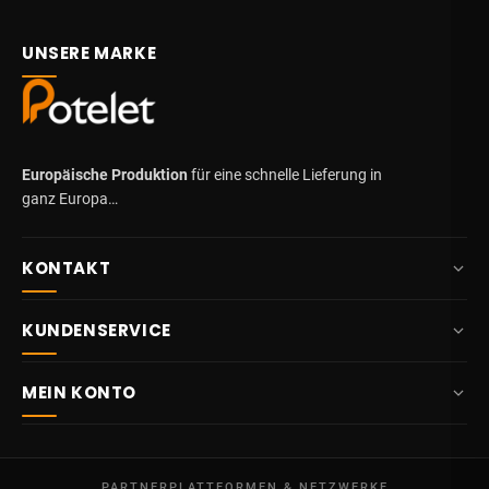
UNSERE MARKE
Europäische Produktion
für eine schnelle Lieferung in
ganz Europa…
KONTAKT
+32 87 84 10 20
KUNDENSERVICE
info@potelet.eu
Über uns
Route Mitoyenne 414
MEIN KONTO
4710
Lontzen
Lieferung
Belgien
Übersicht
AGB
Mo – Fr
Meine Bestellungen
09:00 – 17:00
PARTNERPLATTFORMEN & NETZWERKE