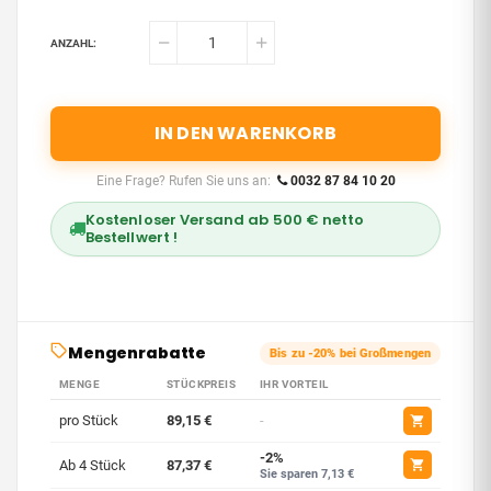
ANZAHL:
IN DEN WARENKORB
Eine Frage? Rufen Sie uns an:
0032 87 84 10 20
Kostenloser Versand ab 500 € netto
Bestellwert !
Mengenrabatte
Bis zu -20% bei Großmengen
MENGE
STÜCKPREIS
IHR VORTEIL
pro Stück
89,15 €
-
-2%
Ab 4 Stück
87,37 €
Sie sparen 7,13 €