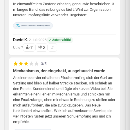
In einwandfreiem Zustand erhalten, genau wie beschrieben. 3
m langes Band, das reibungslos läuft. Wird zur Organisation
unserer Empfangslinie verwendet. Begeistert.
Cet avis a été traduit automatiquement
David K.
2 Juli 2025
✓ Achat vérifié
·
Utile ?
👍
7
👎
0
🚩
3/5
Mechanismus, der eingehakt, ausgetauscht wurde
An einem der vier erhaltenen Pfosten verfing sich der Gurt am
Setzling und blieb auf halber Strecke stecken. Ich schrieb an
den Potelet-Kundendienst und fügte ein kurzes Video bei. Sie
erkannten einen Fehler im Mechanismus und schickten mir
eine Ersatzstange, ohne mir etwas in Rechnung zu stellen oder
mich aufzufordern, die alte zurückzugeben. Das Neue
funktioniert einwandfrei. Wirklich aufmerksamer Service, die
vier Pfosten rüsten jetzt unseren Schulempfang aus und ich
empfehle.