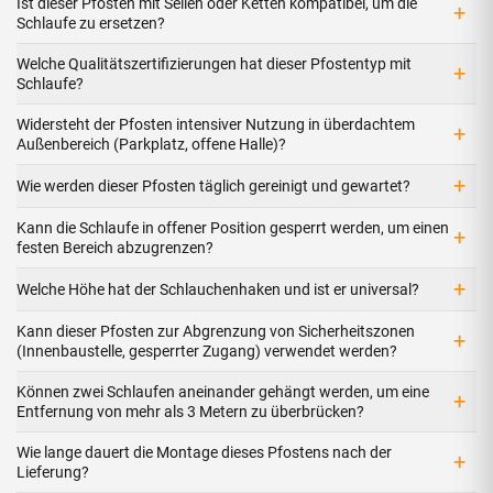
Ist dieser Pfosten mit Seilen oder Ketten kompatibel, um die
+
Schlaufe zu ersetzen?
Welche Qualitätszertifizierungen hat dieser Pfostentyp mit
+
Schlaufe?
Widersteht der Pfosten intensiver Nutzung in überdachtem
+
Außenbereich (Parkplatz, offene Halle)?
+
Wie werden dieser Pfosten täglich gereinigt und gewartet?
Kann die Schlaufe in offener Position gesperrt werden, um einen
+
festen Bereich abzugrenzen?
+
Welche Höhe hat der Schlauchenhaken und ist er universal?
Kann dieser Pfosten zur Abgrenzung von Sicherheitszonen
+
(Innenbaustelle, gesperrter Zugang) verwendet werden?
Können zwei Schlaufen aneinander gehängt werden, um eine
+
Entfernung von mehr als 3 Metern zu überbrücken?
Wie lange dauert die Montage dieses Pfostens nach der
+
Lieferung?