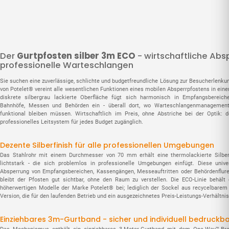
Der
Gurtpfosten silber 3m ECO
- wirtschaftliche Abs
professionelle Warteschlangen
Sie suchen eine zuverlässige, schlichte und budgetfreundliche Lösung zur Besucherlenku
von Potelet® vereint alle wesentlichen Funktionen eines mobilen Absperrpfostens in eine
diskrete silbergrau lackierte Oberfläche fügt sich harmonisch in Empfangsbereiche
Bahnhöfe, Messen und Behörden ein - überall dort, wo Warteschlangenmanagemen
funktional bleiben müssen. Wirtschaftlich im Preis, ohne Abstriche bei der Optik: 
professionelles Leitsystem für jedes Budget zugänglich.
Dezente Silberfinish für alle professionellen Umgebungen
Das Stahlrohr mit einem Durchmesser von 70 mm erhält eine thermolackierte Silberf
lichtstark - die sich problemlos in professionelle Umgebungen einfügt. Diese unive
Absperrung von Empfangsbereichen, Kassengängen, Messeauftritten oder Behördenflur
bleibt der Pfosten gut sichtbar, ohne den Raum zu verstellen. Die ECO-Linie behäl
höherwertigen Modelle der Marke Potelet® bei; lediglich der Sockel aus recycelbarem 
Version, die für den laufenden Betrieb und ein ausgezeichnetes Preis-Leistungs-Verhältnis 
Einziehbares 3m-Gurtband - sicher und individuell bedruckb