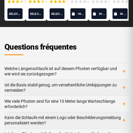
(15)
(10)
(12)
(0)
(0)
SELECT OPTIONS
SELECT OPTIONS
SELECT OPTIONS
IN DEN WARENKORB
IN DEN WARENKORB
IN DEN WARENKORB
Questions fréquentes
Welche Längenschlaufe ist auf diesem Pfosten verfügbar und
+
wie wird sie zurückgezogen?
Ist die Basis stabil genug, um versehentliche Umkippungen zu
+
vermeiden?
Wie viele Pfosten sind für eine 10 Meter lange Warteschlange
+
erforderlich?
Kann die Schlaufe mit einem Logo oder Beschilderungsmeldung
+
personalisiert werden?