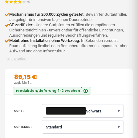
(8)
Mechanismus für 200.000 Zyklen getestet.
Bewährter Gurtaufroller,
ausgelegt für intensiven täglichen Dauerbetrieb.
CE-zertifiziert.
Unsere Gurtpfosten erfüllen die europäischen
Sicherheitsrichtlinien - unverzichtbar für öffentliche Einrichtungen,
Ausschreibungen und regulierte Beschaffungsverfahren.
Mobil, ohne Installation, ohne Werkzeug.
In Sekunden versetzt.
Raumaufteilung flexibel nach Besucheraufkommen anpassen - ohne
Aufwand und ohne Infrastruktur.
mehr anzeigen
89,15 €
zzgl. MwSt.
*
Produktion/Lieferung: 1-2 Wochen
i
▾
Schwarz
GURT :
▾
Standard
GURTENDE :