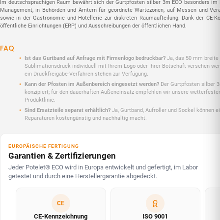
Im deutschsprachigen Raum bewährt sich der Gurtpfosten silber 3m ECO besonders im 
Management, in Behörden und Ämtern für geordnete Wartezonen, auf Messen und Vera
sowie in der Gastronomie und Hotellerie zur diskreten Raumaufteilung. Dank der CE-Ko
öffentliche Einrichtungen (ERP) und Ausschreibungen der öffentlichen Hand.
FAQ
Ist das Gurtband auf Anfrage mit Firmenlogo bedruckbar?
Ja, das 50 mm breite
Sublimationsdruck individuell mit Ihrem Logo oder Ihrer Botschaft versehen wer
ein Druckfreigabe-Verfahren stehen zur Verfügung.
Kann der Pfosten im Außenbereich eingesetzt werden?
Der Gurtpfosten silber 3
konzipiert; für den dauerhaften Außeneinsatz empfehlen wir unsere wetterfeste
Produktlinie.
Sind Ersatzteile separat erhältlich?
Ja, Gurtband, Aufroller und Sockel können e
Reparaturen kostengünstig und nachhaltig macht.
EUROPÄISCHE FERTIGUNG
Garantien & Zertifizierungen
Jeder Potelet® ECO wird in Europa entwickelt und gefertigt, im Labor
getestet und durch eine Herstellergarantie abgedeckt.
CE
CE-Kennzeichnung
ISO 9001