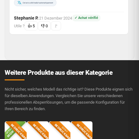
Cet avis a été traduit automatiquement
Stephanie P.
21 Dezember 2024
✓ Achat vérifié
·
Utile ?
👍
5
👎
0
🚩
4/5
Weitere Produkte aus dieser Kategorie
Nicht sicher, welches Modell das richtige ist? Diese Produkte eignen sich
für dieselben Anwendungen. Vergleichen Sie unsere verschiedenen
professionellen Absperrlösungen, um die passende Konfiguration für
Ihren Bereich zu finden.
Hubert O.
7 November 2020
✓ Achat vérifié
·
BEDRUCKBAR
BEDRUCKBAR
BEDRUCKBAR
BEDRUCKBAR
VERSAND
MONTAG
Utile ?
👍
7
👎
0
🚩
GURT
GURT
GURT
GURT