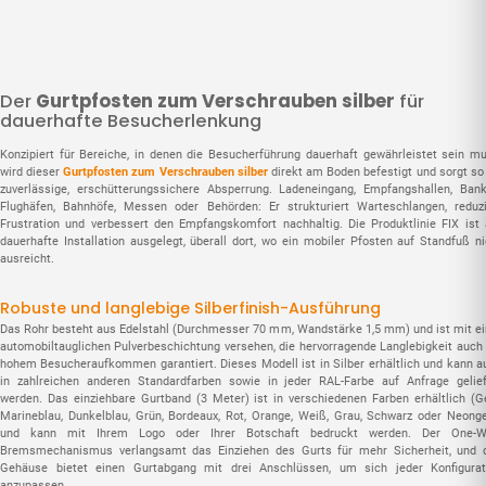
Der
Gurtpfosten zum Verschrauben silber
für
dauerhafte Besucherlenkung
Konzipiert für Bereiche, in denen die Besucherführung dauerhaft gewährleistet sein mu
wird dieser
Gurtpfosten zum Verschrauben silber
direkt am Boden befestigt und sorgt so 
zuverlässige, erschütterungssichere Absperrung. Ladeneingang, Empfangshallen, Bank
Flughäfen, Bahnhöfe, Messen oder Behörden: Er strukturiert Warteschlangen, reduzi
Frustration und verbessert den Empfangskomfort nachhaltig. Die Produktlinie FIX ist 
dauerhafte Installation ausgelegt, überall dort, wo ein mobiler Pfosten auf Standfuß ni
ausreicht.
Robuste und langlebige Silberfinish-Ausführung
Das Rohr besteht aus Edelstahl (Durchmesser 70 mm, Wandstärke 1,5 mm) und ist mit ei
automobiltauglichen Pulverbeschichtung versehen, die hervorragende Langlebigkeit auch 
hohem Besucheraufkommen garantiert. Dieses Modell ist in Silber erhältlich und kann a
in zahlreichen anderen Standardfarben sowie in jeder RAL-Farbe auf Anfrage gelief
werden. Das einziehbare Gurtband (3 Meter) ist in verschiedenen Farben erhältlich (Ge
Marineblau, Dunkelblau, Grün, Bordeaux, Rot, Orange, Weiß, Grau, Schwarz oder Neonge
und kann mit Ihrem Logo oder Ihrer Botschaft bedruckt werden. Der One-W
Bremsmechanismus verlangsamt das Einziehen des Gurts für mehr Sicherheit, und 
Gehäuse bietet einen Gurtabgang mit drei Anschlüssen, um sich jeder Konfigurat
anzupassen.