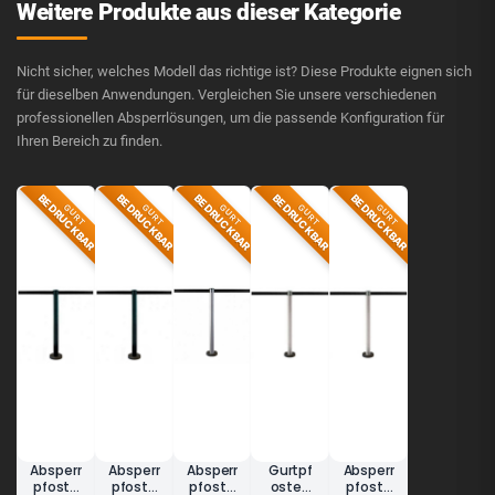
Weitere Produkte aus dieser Kategorie
Nicht sicher, welches Modell das richtige ist? Diese Produkte eignen sich
für dieselben Anwendungen. Vergleichen Sie unsere verschiedenen
professionellen Absperrlösungen, um die passende Konfiguration für
Ihren Bereich zu finden.
BEDRUCKBAR
BEDRUCKBAR
BEDRUCKBAR
BEDRUCKBAR
BEDRUCKBAR
GURT
GURT
GURT
GURT
GURT
Absperr
Absperr
Absperr
Gurtpf
Absperr
pfoste
pfoste
pfoste
osten
pfoste