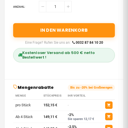
ANZAHL:
IN DEN WARENKORB
Eine Frage? Rufen Sie uns an:
0032 87 84 10 20
Kostenloser Versand ab 500 € netto
Bestellwert !
Mengenrabatte
Bis zu -20% bei Großmengen
MENGE
STÜCKPREIS
IHR VORTEIL
pro Stück
152,15 €
-
-2%
Ab 4 Stück
149,11 €
Sie sparen 12,17 €
-2,5%