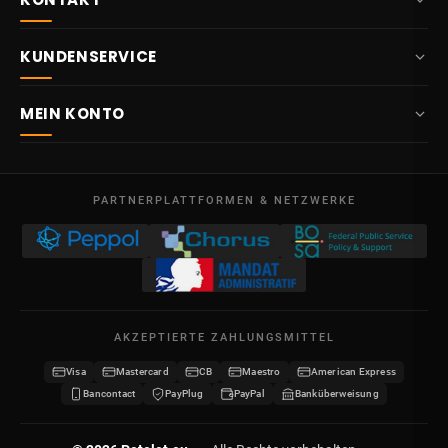
+32 87 84 10 20
KUNDENSERVICE
info@potelet.eu
Über uns
Route Mitoyenne 414
MEIN KONTO
4710
Lontzen
Lieferung
Belgien
Übersicht
AGB
Mo – Fr
Meine Bestellungen
09:00 – 17:00
PARTNERPLATTFORMEN & NETZWERKE
Rechtliche Hinweise
USt-IdNr. BE 0641.740.320 - Lüttich
Meine Gutschriften
Datenschutz
Meine Adressen
Kontakt
Meine Daten
Sitemap
AKZEPTIERTE ZAHLUNGSMITTEL
Meine Gutscheine
Visa
Mastercard
CB
Maestro
American Express
Wiederverkäufer werden
Bancontact
PayPlug
PayPal
Banküberweisung