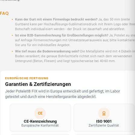
FAQ
Kann der Gurt mit einem Firmenlogo bedruckt werden?
Ja, das 50 mm breite
Gurtband kann per Hochauflösungs-Sublimationsdruck mit Ihrem Logo oder Ihre
Botschaft individualisiert werden - der Druck ist dauerhaft und abriebfest.
Ist eine B2B-Sammelrechnung für Großbestellungen möglich?
Ja, Potelet.eu ste
auf Anfrage Firmenrechnungen mit Umsatzsteuerausweis aus; bitte kontaktiere
Sie uns für ein individuelles Angebot.
Wie tief muss die Bodenverankerung sein?
Die Metallplatte wird mit 4 Dübeln i
Boden verankert; die genaue Bohrlochtiefe richtet sich nach dem verwendeten
Untergrund (Beton, Fliesen) und liegt typischerweise bei 40-60 mm.
EUROPÄISCHE FERTIGUNG
Garantien & Zertifizierungen
Jeder Potelet® FIX wird in Europa entwickelt und gefertigt, im Labor
getestet und durch eine Herstellergarantie abgedeckt.
CE
CE-Kennzeichnung
ISO 9001
Europäische Konformität
Zertifizierte Qualität