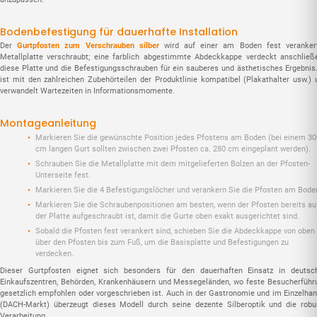
Bodenbefestigung für dauerhafte Installation
Der
Gurtpfosten zum Verschrauben silber
wird auf einer am Boden fest veranker
Metallplatte verschraubt; eine farblich abgestimmte Abdeckkappe verdeckt anschließ
diese Platte und die Befestigungsschrauben für ein sauberes und ästhetisches Ergebnis.
ist mit den zahlreichen Zubehörteilen der Produktlinie kompatibel (Plakathalter usw.) 
verwandelt Wartezeiten in Informationsmomente.
Montageanleitung
Markieren Sie die gewünschte Position jedes Pfostens am Boden (bei einem 30
cm langen Gurt sollten zwischen zwei Pfosten ca. 280 cm eingeplant werden).
Schrauben Sie die Metallplatte mit dem mitgelieferten Bolzen an der Pfosten-
Unterseite fest.
Markieren Sie die 4 Befestigungslöcher und verankern Sie die Pfosten am Bode
Markieren Sie die Schraubenpositionen am besten, wenn der Pfosten bereits au
der Platte aufgeschraubt ist, damit die Gurte oben exakt ausgerichtet sind.
Sobald die Pfosten fest verankert sind, schieben Sie die Abdeckkappe von oben
über den Pfosten bis zum Fuß, um die Basisplatte und Befestigungen zu
verdecken.
Dieser Gurtpfosten eignet sich besonders für den dauerhaften Einsatz in deutsc
Einkaufszentren, Behörden, Krankenhäusern und Messegeländen, wo feste Besucherführ
gesetzlich empfohlen oder vorgeschrieben ist. Auch in der Gastronomie und im Einzelhan
(DACH-Markt) überzeugt dieses Modell durch seine dezente Silberoptik und die robu
Verarbeitung.