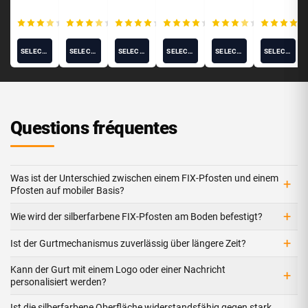
pfosten
ECOLOG
und
IQ
Gurtenr
(15)
(10)
(12)
(11)
(8)
Absperr
oller -
pfosten
Potelet®
SELECT OPTIONS
SELECT OPTIONS
SELECT OPTIONS
SELECT OPTIONS
SELECT OPTIONS
SELECT OPTIONS
Questions fréquentes
Was ist der Unterschied zwischen einem FIX-Pfosten und einem
+
Pfosten auf mobiler Basis?
+
Wie wird der silberfarbene FIX-Pfosten am Boden befestigt?
+
Ist der Gurtmechanismus zuverlässig über längere Zeit?
Kann der Gurt mit einem Logo oder einer Nachricht
+
personalisiert werden?
Ist die silberfarbene Oberfläche widerstandsfähig gegen stark