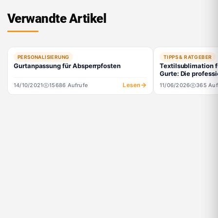
nalisier
bar)
bar)
bar)
Verwandte Artikel
PERSONALISIERUNG
TIPPS & RATGEBER
Gurtanpassung für Absperrpfosten
Textilsublimation 
Gurte: Die professi
Personalisierungs
Lesen
14/10/2021
15686 Aufrufe
11/06/2026
365 Auf