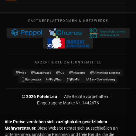
Belgien
Übersicht
AGB
Mo – Fr
Meine Bestellungen
09:00 – 17:00
PARTNERPLATTFORMEN & NETZWERKE
Rechtliche Hinweise
USt-IdNr. BE 0641.740.320 - Lüttich
Meine Gutschriften
Datenschutz
Meine Adressen
Kontakt
Meine Daten
Sitemap
AKZEPTIERTE ZAHLUNGSMITTEL
Meine Gutscheine
Visa
Mastercard
CB
Maestro
American Express
Wiederverkäufer werden
Bancontact
PayPlug
PayPal
Banküberweisung
© 2026 Potelet.eu
·
Alle Rechte vorbehalten
·
Eingetragene Marke Nr. 1442676
Alle Preise verstehen sich zuzüglich der gesetzlichen
Mehrwertsteuer.
Diese Website richtet sich ausschließlich an
Unternehmen, juristische Personen und freie Berufe, die die