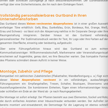
öffnen oder schließen Durchgänge je nach Besucheraufkommen. Der Gurtendstecker
verfügt über eine Sicherheitstaste, die ihn nach dem Einhängen fixiert.
Vollständig personalisierbares Gurtband in Ihren
Unternehmensfarben
Das Gurtband dieses
kleinen verchromten Absperrpfostens
ist in einer großen Auswah
einfarbiger Töne erhältlich: Gelb, Blau, Dunkelblau, Grün, Bordeaux, Rot, Orange, Weiß,
Grau und Schwarz - so lässt sich die Absperrung nahtlos in Ihr Corporate Design oder Ihre
Raumgestaltung integrieren. Darüber hinaus ist das Gurtband vollständig
personalisierbar: Per Sublimationsdruck werden Ihr Text, Ihr Logo oder Ihre Farben auf der
gesamten Oberfläche, einseitig oder beidseitig, aufgedruckt.
Über seine Führungsfunktion hinaus wird das Gurtband so zum echten
Kommunikationsträger: Willkommensbotschaft, Markenname oder Veranstaltungsvisual
erscheinen auf Augenhöhe, genau dort, wo Ihre Besucher warten. Das kompakte Format
des Pfostens schmälert diesen Auftritt in keiner Weise.
Montage, Zubehör und Pflege
Kompatibel mit zahlreichen Zubehörteilen (Plakathalter, Wandbefestigung u. a.) fügt sich
dieser
kleiner Absperrpfosten verchromt
in ein vollständiges, ausbaufähige
Führungssystem ein: Empfangshallen, Tresen, Schalter, Boutiquen, Showrooms und
Ausstellungsbereiche. Sie kombinieren Einheiten, fügen einen Informationsträger hinzu
oder schließen ein Ende an der Wand ab - je nach Raumgegebenheit.
Die Montage ist sofort erledigt: Der Pfosten besteht aus zwei Elementen, Sockel und Rohr,
die durch einfaches Anziehen einer Inbusschraube verbunden werden. Der Aufroller ist
bereits montiert und einsatzbereit; die Demontage für die Lagerung ist ebenso schnell