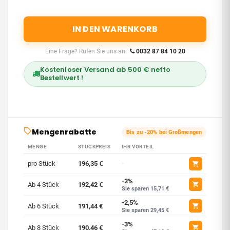
IN DEN WARENKORB
Eine Frage? Rufen Sie uns an:
0032 87 84 10 20
Kostenloser Versand ab 500 € netto
Bestellwert !
Mengenrabatte
Bis zu -20% bei Großmengen
MENGE
STÜCKPREIS
IHR VORTEIL
pro Stück
196,35 €
-
-2%
Ab 4 Stück
192,42 €
Sie sparen 15,71 €
-2,5%
Ab 6 Stück
191,44 €
Sie sparen 29,45 €
-3%
Ab 8 Stück
190,46 €