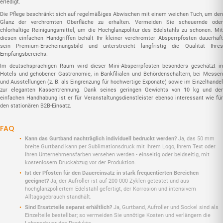
erledigt.
Die Pflege beschränkt sich auf regelmäßiges Abwischen mit einem weichen Tuch, um den
Glanz der verchromten Oberfläche zu erhalten. Vermeiden Sie scheuernde oder
chlorhaltige Reinigungsmittel, um die Hochglanzpolitur des Edelstahls zu schonen. Mit
diesen einfachen Handgriffen behält Ihr kleiner verchromter Absperrpfosten dauerhaft
sein Premium-Erscheinungsbild und unterstreicht langfristig die Qualität Ihres
Empfangsbereichs.
Im deutschsprachigen Raum wird dieser Mini-Absperrpfosten besonders geschätzt in
Hotels und gehobener Gastronomie, in Bankfilialen und Behördenschaltern, bei Messen
und Ausstellungen (z. B. als Eingrenzung für hochwertige Exponate) sowie im Einzelhandel
zur eleganten Kassentrennung. Dank seines geringen Gewichts von 10 kg und der
einfachen Handhabung ist er für Veranstaltungsdienstleister ebenso interessant wie für
den stationären B2B-Einsatz.
FAQ
Kann das Gurtband nachträglich individuell bedruckt werden?
Ja, das 50 mm
breite Gurtband kann per Sublimationsdruck mit Ihrem Logo, Ihrem Text oder
Ihren Unternehmensfarben versehen werden - einseitig oder beidseitig, mit
kostenlosem Druckabzug vor der Produktion.
Ist der Pfosten für den Dauereinsatz in stark frequentierten Bereichen
geeignet?
Ja, der Aufroller ist auf 200 000 Zyklen getestet und aus
hochglanzpoliertem Edelstahl gefertigt, der Korrosion und intensivem
Alltagsgebrauch standhält.
Sind Ersatzteile separat erhältlich?
Ja, Gurtband, Aufroller und Sockel sind als
Einzelteile bestellbar; so vermeiden Sie unnötige Kosten und verlängern die