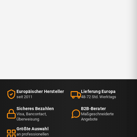
Europäischer Hersteller
Lieferung Europa
seit 2011
48-72 Std. Werktags
Sicheres Bezahlen
B2B-Berater
Visa, Bancontact,
Maßgeschneiderte
Überweisung
Angebote
Größte Auswahl
an professionellen