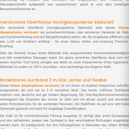
Sekundenschnelle aufgestellt und umpositioniert, passt er sich dem jeweiligen
Besucheraufkommen an.
Verchromte Oberfläche: Hochglanzpolierter Edelstahl
Die verchromte Oberfläche (hochglanzpolierter Edelstahl) hebt diesen
kleinen
Absperrpfosten verchromt
von pulverbeschichteten oder satinierten Varianten ab. Rohr
und Sockelverkleidung sind auf Spiegelhochglanz poliert, der die Umgebung reflektiert und
das Licht von Strahlern einfängt - für einen klaren, hellen und eindeutig Premium-
Empfang.
Über die Ästhetik hinaus bietet Edelstahl eine ausgezeichnete Korrosionsbeständigkeit
und hält wiederholten Passagen stand. Die glatte, porenfreie Oberfläche lässt sich mit
einem weichen Tuch leicht reinigen und bleibt an stark frequentierten Orten hygienisch.
Edelstahl ist zudem zu 100 % recycelbar - eine nachhaltige wie elegante Wahl.
Einziehbares Gurtband 3 m: klar, sicher und flexibel
Dieser
kleiner Absperrpfosten verchromt
ist mit einem im Kopfteil integrierten Aufrolle
ausgestattet, der sich bis zu 3 m ausziehen lässt. Das breite, reißfeste Textilband
markiert eine deutliche und gut lesbare Begrenzung. Der One-Way-Bremsmechanismus
verlangsamt das Einziehen des Gurtes: Er zieht sich nie abrupt zurück und vermeidet
jedes Peitschenrisiko für die wartenden Personen. Die Stahlfeder ist auf eine sehr hohe
Zyklenzahl getestet und steht für langlebige Zuverlässigkeit.
Der Kopf ist für multidirektionale Führung ausgelegt: Er verfügt über einen Gurtauslass
und drei Aufnahmen, sodass das Gurtband in drei verschiedene Richtungen eingehängt
werden kann. So konfigurieren Sie Ihre Führungslinien in Sekunden neu, bilden Winkel,