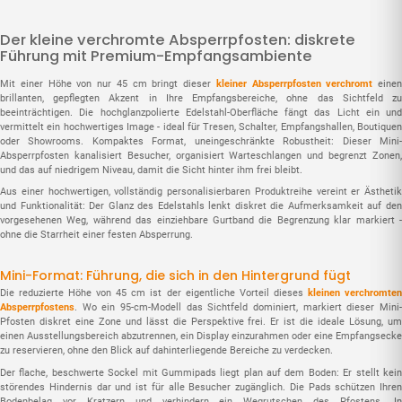
Der kleine verchromte Absperrpfosten: diskrete
Führung mit Premium-Empfangsambiente
Mit einer Höhe von nur 45 cm bringt dieser
kleiner Absperrpfosten verchromt
einen
brillanten, gepflegten Akzent in Ihre Empfangsbereiche, ohne das Sichtfeld zu
beeinträchtigen. Die hochglanzpolierte Edelstahl-Oberfläche fängt das Licht ein und
vermittelt ein hochwertiges Image - ideal für Tresen, Schalter, Empfangshallen, Boutiquen
oder Showrooms. Kompaktes Format, uneingeschränkte Robustheit: Dieser Mini-
Absperrpfosten kanalisiert Besucher, organisiert Warteschlangen und begrenzt Zonen,
und das auf niedrigem Niveau, damit die Sicht hinter ihm frei bleibt.
Aus einer hochwertigen, vollständig personalisierbaren Produktreihe vereint er Ästhetik
und Funktionalität: Der Glanz des Edelstahls lenkt diskret die Aufmerksamkeit auf den
vorgesehenen Weg, während das einziehbare Gurtband die Begrenzung klar markiert -
ohne die Starrheit einer festen Absperrung.
Mini-Format: Führung, die sich in den Hintergrund fügt
Die reduzierte Höhe von 45 cm ist der eigentliche Vorteil dieses
kleinen verchromte
Absperrpfostens
. Wo ein 95-cm-Modell das Sichtfeld dominiert, markiert dieser Mini-
Pfosten diskret eine Zone und lässt die Perspektive frei. Er ist die ideale Lösung, um
einen Ausstellungsbereich abzutrennen, ein Display einzurahmen oder eine Empfangsecke
zu reservieren, ohne den Blick auf dahinterliegende Bereiche zu verdecken.
Der flache, beschwerte Sockel mit Gummipads liegt plan auf dem Boden: Er stellt kein
störendes Hindernis dar und ist für alle Besucher zugänglich. Die Pads schützen Ihren
Bodenbelag vor Kratzern und verhindern ein Wegrutschen des Pfostens. In