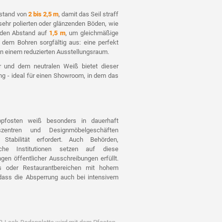
bstand von
2 bis 2,5 m
, damit das Seil straff
 sehr polierten oder glänzenden Böden, wie
 den Abstand auf
1,5 m
, um gleichmäßige
 dem Bohren sorgfältig aus: eine perfekt
in einem reduzierten Ausstellungsraum.
 und dem neutralen Weiß bietet dieser
g - ideal für einen Showroom, in dem das
pfosten weiß besonders in dauerhaft
gszentren und Designmöbelgeschäften
Stabilität erfordert. Auch Behörden,
liche Institutionen setzen auf diese
gen öffentlicher Ausschreibungen erfüllt.
s oder Restaurantbereichen mit hohem
dass die Absperrung auch bei intensivem