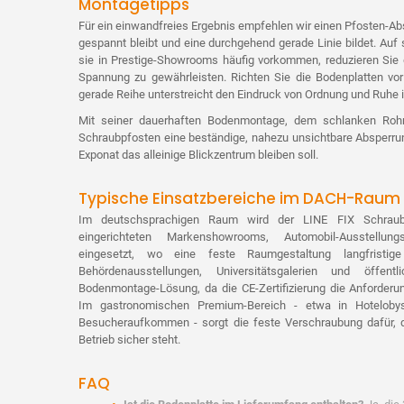
Montagetipps
Für ein einwandfreies Ergebnis empfehlen wir einen Pfosten-A
gespannt bleibt und eine durchgehend gerade Linie bildet. Auf
sie in Prestige-Showrooms häufig vorkommen, reduzieren Sie
Spannung zu gewährleisten. Richten Sie die Bodenplatten vor
gerade Reihe unterstreicht den Eindruck von Ordnung und Ruhe 
Mit seiner dauerhaften Bodenmontage, dem schlanken Rohr
Schraubpfosten eine beständige, nahezu unsichtbare Absperrun
Exponat das alleinige Blickzentrum bleiben soll.
Typische Einsatzbereiche im DACH-Raum
Im deutschsprachigen Raum wird der LINE FIX Schraub
eingerichteten Markenshowrooms, Automobil-Ausstellun
eingesetzt, wo eine feste Raumgestaltung langfristige 
Behördenausstellungen, Universitätsgalerien und öffent
Bodenmontage-Lösung, da die CE-Zertifizierung die Anforderun
Im gastronomischen Premium-Bereich - etwa in Hoteloby
Besucheraufkommen - sorgt die feste Verschraubung dafür, 
Betrieb sicher steht.
FAQ