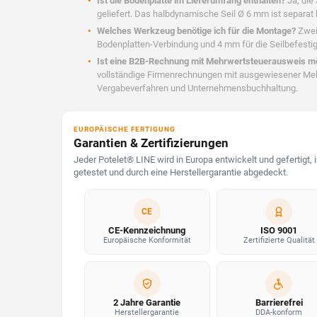
Ist die Bodenplatte im Lieferumfang enthalten?
Ja, die
geliefert. Das halbdynamische Seil Ø 6 mm ist separat b
Welches Werkzeug benötige ich für die Montage?
Zwei 
Bodenplatten-Verbindung und 4 mm für die Seilbefestigun
Ist eine B2B-Rechnung mit Mehrwertsteuerausweis m
vollständige Firmenrechnungen mit ausgewiesener Mehr
Vergabeverfahren und Unternehmensbuchhaltung.
EUROPÄISCHE FERTIGUNG
Garantien & Zertifizierungen
Jeder Potelet® LINE wird in Europa entwickelt und gefertigt, 
getestet und durch eine Herstellergarantie abgedeckt.
CE
CE-Kennzeichnung
ISO 9001
Europäische Konformität
Zertifizierte Qualität
2 Jahre Garantie
Barrierefrei
Herstellergarantie
DDA-konform