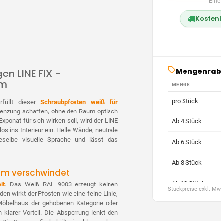
Eine
Kostenl
Mengenrab
en LINE FIX -
om
MENGE
pro Stück
erfüllt dieser
Schraubpfosten weiß für
grenzung schaffen, ohne den Raum optisch
xponat für sich wirken soll, wird der LINE
Ab 4 Stück
s ins Interieur ein. Helle Wände, neutrale
eselbe visuelle Sprache und lässt das
Ab 6 Stück
Ab 8 Stück
aum verschwindet
Ab 10 Stück
it
. Das Weiß RAL 9003 erzeugt keinen
Stückpreise exkl. M
en wirkt der Pfosten wie eine feine Linie,
Möbelhaus der gehobenen Kategorie oder
Ab 20 Stück
 klarer Vorteil. Die Absperrung lenkt den