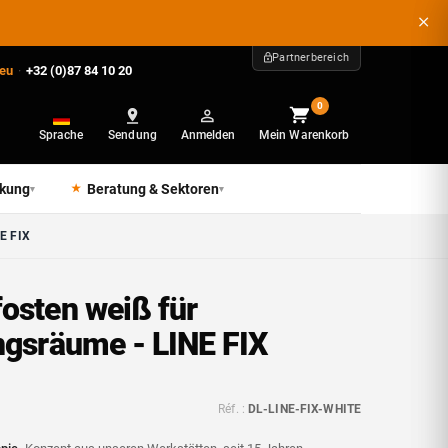
Partnerbereich
.eu
·
+32 (0)87 84 10 20
0
Sprache
Sendung
Anmelden
Mein Warenkorb
ckung
Beratung & Sektoren
▾
▾
NE FIX
osten weiß für
ngsräume - LINE FIX
Réf. :
DL-LINE-FIX-WHITE