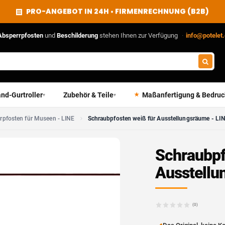
PRO-ANGEBOT IN 24H • FIRMENRECHNUNG (B2B)
Absperrpfosten
und
Beschilderung
stehen Ihnen zur Verfügung
·
info@potelet
nd-Gurtroller
Zubehör & Teile
Maßanfertigung & Bedru
▾
▾
rpfosten für Museen - LINE
Schraubpfosten weiß für Ausstellungsräume - LI
Schraubpf
Ausstellu
(0)