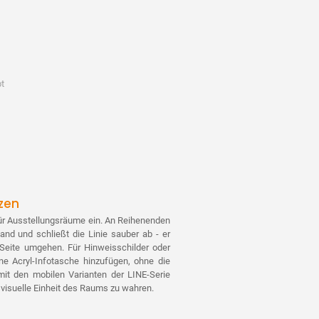
bt
zen
ür Ausstellungsräume ein. An Reihenenden
and und schließt die Linie sauber ab - er
 Seite umgehen. Für Hinweisschilder oder
e Acryl-Infotasche hinzufügen, ohne die
it den mobilen Varianten der LINE-Serie
 visuelle Einheit des Raums zu wahren.