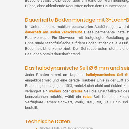
Besucherstrom, bleibt dabei aber am Rand der Wahrnehmung. D
Bühne, ohne ablenkende Requisiten neben dem Hauptexponat.
Dauerhafte Bodenmontage mit 3-Loch-B
Im Unterschied zu mobilen, beschwerten Ausführungen wird 
dauerhaft am Boden verschraubt
. Diese permanente Installat
Raumkonzepte: Ein Showroom mit festgelegter Gestaltung ge
Ohne runde Standfußfläche auf dem Boden ist der visuelle Fußa
Böden bleibt unkompliziert. Der Schraubpfosten steht siche
Besucherkontakt dauerhaft stand.
Das halbdynamische Seil Ø 6 mm und sei
Jeder Pfosten nimmt am Kopf ein
halbdynamisches Seil 
eingeklipst wird und eine gerade, saubere Linie in der Luft sp
Besucher, der dagegen stößt, verletzt sich nicht und riskiert k
verlängert ein
weißes
oder
graues
Seil die Unauffälligkeit d
kennzeichnen möchte, wählt ein
rotes
Seil für einen kontro
Verfügbare Farben: Schwarz, Weiß, Grau, Rot, Blau, Grün und 
bestellt.
Technische Daten
Modell
: LINE FIX, Bodenmontage