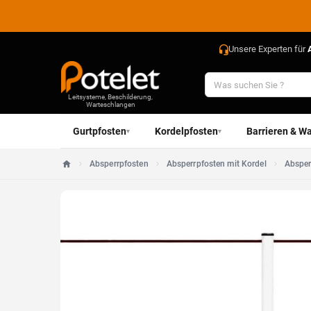
Unsere Experten für
Leitsysteme, Beschilderung,
Warteschlangen
Gurtpfosten
Kordelpfosten
Barrieren & Wa
▾
▾
Absperrpfosten
Absperrpfosten mit Kordel
Absper
Startseite