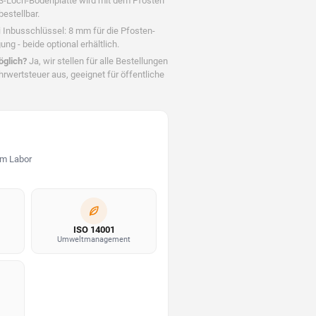
 3-Loch-Bodenplatte wird mit dem Pfosten
estellbar.
Inbusschlüssel: 8 mm für die Pfosten-
g - beide optional erhältlich.
öglich?
Ja, wir stellen für alle Bestellungen
wertsteuer aus, geeignet für öffentliche
im Labor
ISO 14001
Umweltmanagement