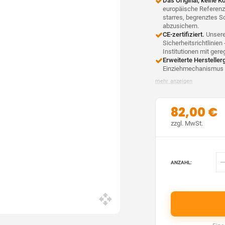
Das Original, keine Ko
europäische Referenz.
starres, begrenztes S
abzusichern.
CE-zertifiziert.
Unsere
Sicherheitsrichtlinien
Institutionen mit ge
Erweiterte Hersteller
Einziehmechanismus 
mehr anzeigen
82,00 €
zzgl. MwSt.
ANZAHL: