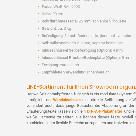
Farbe
: Weiß RAL 9003
Höhe
: 90 cm
Rohrdurchmesser
: Ø 25 mm, schlanke Silhouette
Gewicht
: ca. 3 kg
Befestigung
: 3-Loch-Bodenplatte, dauerhaft verschrau
Seil
: halbdynamisch Ø 6 mm, separat bestellbar
Inbusschlüssel Seilbefestigung (Option)
: 4 mm
Inbusschlüssel Pfosten-Bodenplatte (Option)
: 8 mm
Fertigung
: europäisch
Empfohlene Verwendung
: Innenbereich
LINE-Sortiment für Ihren Showroom ergän
Der weiße Schraubpfosten fügt sich in ein modulares System f
ermöglicht der
Wandabschluss
eine direkte Seilführung zur W
verhindert auch, dass junge Besucher die Absperrung an der
Erläuterungstexte lassen sich ein
DIN-A4-Plakathalter
und ein
weiße Harmonie zu stören. Sie können dieses feste Modell m
kombinieren, um flexible Bereiche anzupassen und trotzdem die