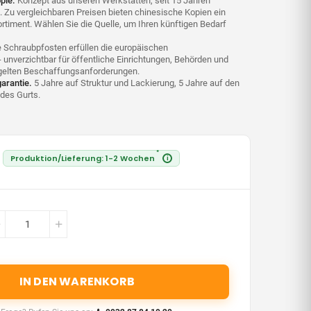
pie.
Konzept aus unseren Werkstätten, seit 15 Jahren
 Zu vergleichbaren Preisen bieten chinesische Kopien ein
ortiment. Wählen Sie die Quelle, um Ihren künftigen Bedarf
 Schraubpfosten erfüllen die europäischen
 - unverzichtbar für öffentliche Einrichtungen, Behörden und
regelten Beschaffungsanforderungen.
garantie.
5 Jahre auf Struktur und Lackierung, 5 Jahre auf den
des Gurts.
*
Produktion/Lieferung: 1-2 Wochen
i
IN DEN WARENKORB