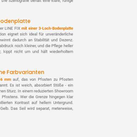
ie Szenografie behält eine klare, ruhige
Ab 30 Stück
Ab 40 Stück
odenplatte
Ab 50 Stück
der LINE FIX
mit einer 3-Loch-Bodenplatte
ion eignet sich ideal für unveränderliche
winnt dadurch an Stabilität und Dezenz.
Ab 70 Stück
bdruck noch kleiner, und die Pflege heller
r, kippt nicht um und hält wiederholtem
Ab 100 Stück
ne Farbvarianten
Ø 6 mm
auf, das von Pfosten zu Pfosten
annt. Es ist weich, absorbiert Stöße - ein
einen Sturz. In einem reduzierten Showroom
es Pfostens. Wer die Grenze hingegen klar
llierten Kontrast auf hellem Untergrund.
Gelb. Das Seil wird separat, meterweise,