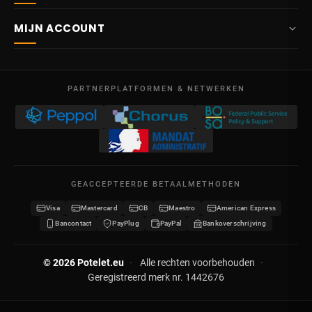
Over ons
Route Mitoyenne 414
MIJN ACCOUNT
4710
Lontzen
Levering
België
Dashboard
Verkoopsvoorwaarden
Ma – Vr
Mijn bestellingen
09:00 – 17:00
PARTNERPLATFORMEN & NETWERKEN
Wettelijke vermeldingen
BTW BE 0641.740.320 - RPR Luik
Mijn creditnota's
Privacybeleid
Mijn adressen
Neem contact op
Mijn gegevens
Sitemap
GEACCEPTEERDE BETAALMETHODEN
Mijn kortingsbonnen
Visa
Mastercard
CB
Maestro
American Express
Word verdeler
Bancontact
PayPlug
PayPal
Bankoverschrijving
© 2026 Potelet.eu
·
Alle rechten voorbehouden
·
Geregistreerd merk nr. 1442676