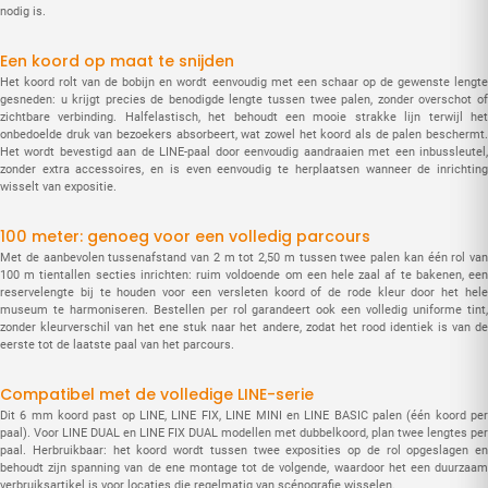
nodig is.
Een koord op maat te snijden
Het koord rolt van de bobijn en wordt eenvoudig met een schaar op de gewenste lengte
gesneden: u krijgt precies de benodigde lengte tussen twee palen, zonder overschot of
zichtbare verbinding. Halfelastisch, het behoudt een mooie strakke lijn terwijl het
onbedoelde druk van bezoekers absorbeert, wat zowel het koord als de palen beschermt.
Het wordt bevestigd aan de LINE-paal door eenvoudig aandraaien met een inbussleutel,
zonder extra accessoires, en is even eenvoudig te herplaatsen wanneer de inrichting
wisselt van expositie.
100 meter: genoeg voor een volledig parcours
Met de aanbevolen tussenafstand van 2 m tot 2,50 m tussen twee palen kan één rol van
100 m tientallen secties inrichten: ruim voldoende om een hele zaal af te bakenen, een
reservelengte bij te houden voor een versleten koord of de rode kleur door het hele
museum te harmoniseren. Bestellen per rol garandeert ook een volledig uniforme tint,
zonder kleurverschil van het ene stuk naar het andere, zodat het rood identiek is van de
eerste tot de laatste paal van het parcours.
Compatibel met de volledige LINE-serie
Dit 6 mm koord past op LINE, LINE FIX, LINE MINI en LINE BASIC palen (één koord per
paal). Voor LINE DUAL en LINE FIX DUAL modellen met dubbelkoord, plan twee lengtes per
paal. Herbruikbaar: het koord wordt tussen twee exposities op de rol opgeslagen en
behoudt zijn spanning van de ene montage tot de volgende, waardoor het een duurzaam
verbruiksartikel is voor locaties die regelmatig van scénografie wisselen.