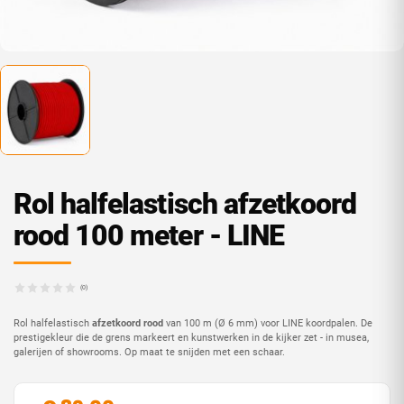
Rol halfelastisch afzetkoord
rood 100 meter - LINE
(0)
Rol halfelastisch
afzetkoord rood
van 100 m (Ø 6 mm) voor LINE koordpalen. De
prestigekleur die de grens markeert en kunstwerken in de kijker zet - in musea,
galerijen of showrooms. Op maat te snijden met een schaar.