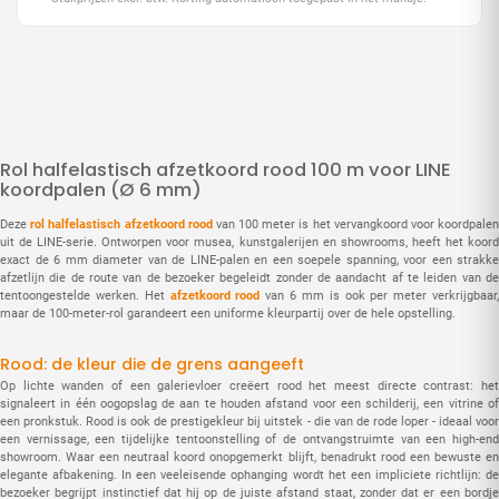
Rol halfelastisch afzetkoord rood 100 m voor LINE
koordpalen (Ø 6 mm)
Deze
rol halfelastisch afzetkoord rood
van 100 meter is het vervangkoord voor koordpale
uit de LINE-serie. Ontworpen voor musea, kunstgalerijen en showrooms, heeft het koord
exact de 6 mm diameter van de LINE-palen en een soepele spanning, voor een strakke
afzetlijn die de route van de bezoeker begeleidt zonder de aandacht af te leiden van de
tentoongestelde werken. Het
afzetkoord rood
van 6 mm is ook per meter verkrijgbaar
maar de 100-meter-rol garandeert een uniforme kleurpartij over de hele opstelling.
Rood: de kleur die de grens aangeeft
Op lichte wanden of een galerievloer creëert rood het meest directe contrast: het
signaleert in één oogopslag de aan te houden afstand voor een schilderij, een vitrine of
een pronkstuk. Rood is ook de prestigekleur bij uitstek - die van de rode loper - ideaal voor
een vernissage, een tijdelijke tentoonstelling of de ontvangstruimte van een high-end
showroom. Waar een neutraal koord onopgemerkt blijft, benadrukt rood een bewuste en
elegante afbakening. In een veeleisende ophanging wordt het een impliciete richtlijn: de
bezoeker begrijpt instinctief dat hij op de juiste afstand staat, zonder dat er een bordje