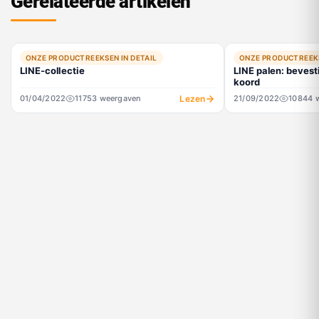
Gerelateerde artikelen
ONZE PRODUCTREEKSEN IN DETAIL
ONZE PRODUCTREEKS
LINE-collectie
LINE palen: bevest
koord
Lezen
01/04/2022
11753 weergaven
21/09/2022
10844 