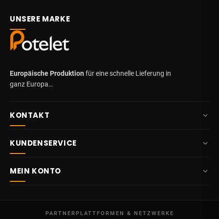
UNSERE MARKE
Europäische Produktion
für eine schnelle Lieferung in
ganz Europa…
KONTAKT
+32 87 84 10 20
KUNDENSERVICE
info@potelet.eu
Über uns
Route Mitoyenne 414
MEIN KONTO
4710
Lontzen
Lieferung
Belgien
Übersicht
AGB
Mo – Fr
Meine Bestellungen
09:00 – 17:00
PARTNERPLATTFORMEN & NETZWERKE
Rechtliche Hinweise