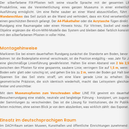
Der silberfarbene FIX-Pfosten teilt seine visuelle Sprache mit der gesamten LI
Produktlinie, was die Vereinheitlichung eines ganzen Museums in einer einheitlic
Ausführung ermöglicht. Um eine Reihe sauber an einer Wand abzuschließen, führt 
Wandanschluss
das Seil zurück an die Wand und verhindert, dass ein Kind versehentlich
einen geschützten Bereich gelangt. Der
A4-Plakathalter
oder die
Acrytasche
fügen direkt
Rundgang eine Raumangabe oder einen Hinweis hinzu. Für Vitrinen, Sockel und niedr
Objekte ergänzen die 45-cm-MINI-Modelle das System und bleiben dabei farblich konsist
mit den silberfarbenen Pfosten in voller Höhe.
Montagehinweise
Markieren Sie bei einem dauerhaften Rundgang zunächst die Standorte am Boden, bevor 
bohren: Ist die Bodenplatte einmal verschraubt, ist die Position endgültig - was Jahr für 
eine gleichmäßige Linienführung gewährleistet. Halten Sie einen Abstand von
2 bis 2,
zwischen den Pfosten für eine gespannte, saubere Linie; verringern Sie auf
1,5 m
, wenn 
Boden sehr glatt oder rutschig ist, und gehen Sie bis zu
2 m
, wenn der Boden gut Halt bie
Spannen Sie das Seil stets straff, um eine klare gerade Linie zu erhalten: Di
geometrische Präzision, die sich identisch wiederholt, macht das Leitsystem gleichzei
lesbar und unsichtbar.
Mit dem
Museumspfosten zum Verschrauben silber
LINE FIX gewinnt ein dauerhaf
Besucherrundgang eine stabile, neutrale und langlebige Führung - konzipiert, um zuguns
der Sammlungen zu verschwinden. Das ist die Lösung für Institutionen, die ihr Publi
leiten möchten, ohne seinen Blick je von dem abzulenken, was wirklich zählt: das Exponat.
Einsatz im deutschsprachigen Raum
Im DACH-Raum setzen Museen, Kunsthallen und öffentliche Einrichtungen zunehmend 