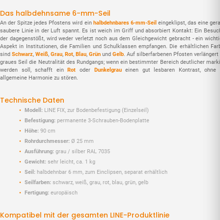
Das halbdehnsame 6-mm-Seil
An der Spitze jedes Pfostens wird ein
halbdehnbares 6-mm-Seil
eingeklipst, das eine ger
saubere Linie in der Luft spannt. Es ist weich im Griff und absorbiert Kontakt: Ein Besuc
der dagegenstößt, wird weder verletzt noch aus dem Gleichgewicht gebracht - ein wichti
Aspekt in Institutionen, die Familien und Schulklassen empfangen. Die erhältlichen Far
sind
Schwarz
,
Weiß
,
Grau
,
Rot
,
Blau
,
Grün
und
Gelb
. Auf silberfarbenen Pfosten verlängert
graues Seil die Neutralität des Rundgangs; wenn ein bestimmter Bereich deutlicher marki
werden soll, schafft ein
Rot
oder
Dunkelgrau
einen gut lesbaren Kontrast, ohne 
allgemeine Harmonie zu stören.
Technische Daten
Modell:
LINE FIX, zur Bodenbefestigung (Einzelseil)
Befestigung:
permanente 3-Schrauben-Bodenplatte
Höhe:
90 cm
Rohrdurchmesser:
Ø 25 mm
Ausführung:
grau / silber RAL 7035
Gewicht:
sehr leicht, ca. 1 kg
Seil:
halbdehnbar 6 mm, zum Einclipsen, separat erhältlich
Seilfarben:
schwarz, weiß, grau, rot, blau, grün, gelb
Fertigung:
europäisch
Kompatibel mit der gesamten LINE-Produktlinie