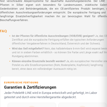
fest verschraubte Absperrsysteme für dauerhafte Ausstellungsbereiche. Der LINE 
Pfosten in Silber eignet sich besonders für Landesmuseen, städtische Galeri
Gedenkstätten und Behördengebäude, die ein CE-zertifiziertes Produkt benötigen, 
öffentlichen Ausschreibungsanforderungen entspricht. Die europäische Fertigung und 
langfristige Ersatzteilverfügbarkeit machen ihn zur bevorzugten Wahl für öffentli
Beschaffungsverfahren.
FAQ
Ist der Pfosten für öffentliche Ausschreibungen (VOB/EVB) geeignet?
Ja, das CE
Zertifikat und die europäische Fertigung erfüllen die typischen Anforderungen
öffentlicher Vergabeverfahren in Deutschland, Österreich und der Schweiz.
Wird das Seil mitgeliefert?
Nein, das halbdehnbare 6-mm-Seil wird separat beste
und ist in sieben Farben erhältlich - so können Sie Farbe und Länge exakt auf Ih
Rundgang abstimmen.
Können einzelne Ersatzteile bestellt werden?
Ja, als europäischer Hersteller ste
Potelet.eu alle Einzelkomponenten (Rohr, Bodenplatte, Kopfstück) langfristig
bereit, ohne dass ein vollständiger Austausch nötig ist.
EUROPÄISCHE FERTIGUNG
Garantien & Zertifizierungen
Jeder Potelet® LINE wird in Europa entwickelt und gefertigt, im Labor
getestet und durch eine Herstellergarantie abgedeckt.