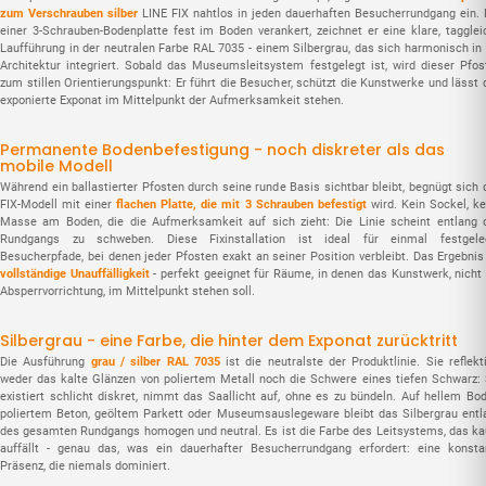
zum Verschrauben silber
LINE FIX nahtlos in jeden dauerhaften Besucherrundgang ein. 
einer 3-Schrauben-Bodenplatte fest im Boden verankert, zeichnet er eine klare, tagglei
Laufführung in der neutralen Farbe RAL 7035 - einem Silbergrau, das sich harmonisch in 
Architektur integriert. Sobald das Museumsleitsystem festgelegt ist, wird dieser Pfos
zum stillen Orientierungspunkt: Er führt die Besucher, schützt die Kunstwerke und lässt 
exponierte Exponat im Mittelpunkt der Aufmerksamkeit stehen.
Permanente Bodenbefestigung - noch diskreter als das
mobile Modell
Während ein ballastierter Pfosten durch seine runde Basis sichtbar bleibt, begnügt sich 
FIX-Modell mit einer
flachen Platte, die mit 3 Schrauben befestigt
wird. Kein Sockel, ke
Masse am Boden, die die Aufmerksamkeit auf sich zieht: Die Linie scheint entlang 
Rundgangs zu schweben. Diese Fixinstallation ist ideal für einmal festgele
Besucherpfade, bei denen jeder Pfosten exakt an seiner Position verbleibt. Das Ergebnis 
vollständige Unauffälligkeit
- perfekt geeignet für Räume, in denen das Kunstwerk, nicht 
Absperrvorrichtung, im Mittelpunkt stehen soll.
Silbergrau - eine Farbe, die hinter dem Exponat zurücktritt
Die Ausführung
grau / silber RAL 7035
ist die neutralste der Produktlinie. Sie reflekt
weder das kalte Glänzen von poliertem Metall noch die Schwere eines tiefen Schwarz: 
existiert schlicht diskret, nimmt das Saallicht auf, ohne es zu bündeln. Auf hellem Bod
poliertem Beton, geöltem Parkett oder Museumsauslegeware bleibt das Silbergrau entl
des gesamten Rundgangs homogen und neutral. Es ist die Farbe des Leitsystems, das k
auffällt - genau das, was ein dauerhafter Besucherrundgang erfordert: eine konsta
Präsenz, die niemals dominiert.