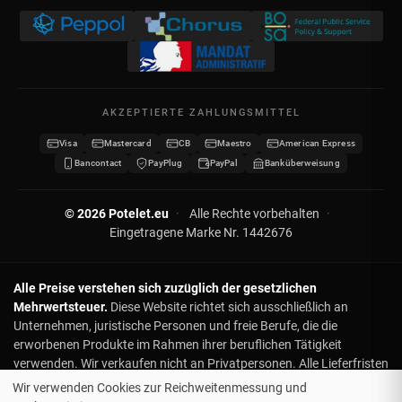
USt-IdNr. BE 0641.740.320 - Lüttich
Meine Gutschriften
Datenschutz
Meine Adressen
Kontakt
Meine Daten
Sitemap
AKZEPTIERTE ZAHLUNGSMITTEL
Meine Gutscheine
Visa
Mastercard
CB
Maestro
American Express
Wiederverkäufer werden
Bancontact
PayPlug
PayPal
Banküberweisung
© 2026 Potelet.eu
·
Alle Rechte vorbehalten
·
Eingetragene Marke Nr. 1442676
Alle Preise verstehen sich zuzüglich der gesetzlichen
Mehrwertsteuer.
Diese Website richtet sich ausschließlich an
Unternehmen, juristische Personen und freie Berufe, die die
erworbenen Produkte im Rahmen ihrer beruflichen Tätigkeit
verwenden. Wir verkaufen nicht an Privatpersonen. Alle Lieferfristen
sind in Werktagen angegeben und unverbindlich : keine Ansprüche
Wir verwenden Cookies zur Reichweitenmessung und
oder Rückerstattungen bei Verzögerung. Für Lieferungen zu einem