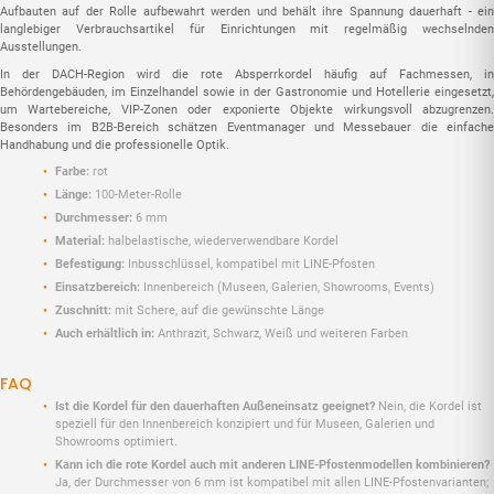
Aufbauten auf der Rolle aufbewahrt werden und behält ihre Spannung dauerhaft - ein
langlebiger Verbrauchsartikel für Einrichtungen mit regelmäßig wechselnden
Ausstellungen.
In der DACH-Region wird die rote Absperrkordel häufig auf Fachmessen, in
Behördengebäuden, im Einzelhandel sowie in der Gastronomie und Hotellerie eingesetzt,
um Wartebereiche, VIP-Zonen oder exponierte Objekte wirkungsvoll abzugrenzen.
Besonders im B2B-Bereich schätzen Eventmanager und Messebauer die einfache
Handhabung und die professionelle Optik.
Farbe:
rot
Länge:
100-Meter-Rolle
Durchmesser:
6 mm
Material:
halbelastische, wiederverwendbare Kordel
Befestigung:
Inbusschlüssel, kompatibel mit LINE-Pfosten
Einsatzbereich:
Innenbereich (Museen, Galerien, Showrooms, Events)
Zuschnitt:
mit Schere, auf die gewünschte Länge
Auch erhältlich in:
Anthrazit, Schwarz, Weiß und weiteren Farben
FAQ
Ist die Kordel für den dauerhaften Außeneinsatz geeignet?
Nein, die Kordel ist
speziell für den Innenbereich konzipiert und für Museen, Galerien und
Showrooms optimiert.
Kann ich die rote Kordel auch mit anderen LINE-Pfosten­modellen kombinieren?
Ja, der Durchmesser von 6 mm ist kompatibel mit allen LINE-Pfosten­varianten;