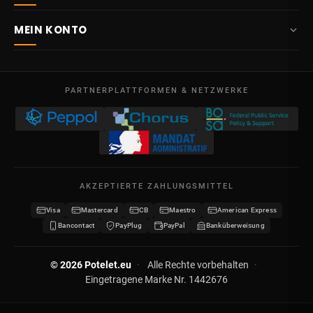
Über uns
Route Mitoyenne 414
MEIN KONTO
4710
Lontzen
Lieferung
Belgien
Übersicht
AGB
Mo – Fr
Meine Bestellungen
09:00 – 17:00
PARTNERPLATTFORMEN & NETZWERKE
Rechtliche Hinweise
USt-IdNr. BE 0641.740.320 - Lüttich
Meine Gutschriften
Datenschutz
Meine Adressen
Kontakt
Meine Daten
Sitemap
AKZEPTIERTE ZAHLUNGSMITTEL
Meine Gutscheine
Visa
Mastercard
CB
Maestro
American Express
Wiederverkäufer werden
Bancontact
PayPlug
PayPal
Banküberweisung
© 2026 Potelet.eu
·
Alle Rechte vorbehalten
·
Eingetragene Marke Nr. 1442676