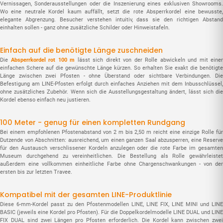
Vernissagen, Sonderausstellungen oder die Inszenierung eines exklusiven Showrooms.
Wo eine neutrale Kordel kaum auffällt, setzt die rote Absperrkordel eine bewusste,
elegante Abgrenzung. Besucher verstehen intuitiv, dass sie den richtigen Abstand
einhalten sollen - ganz ohne zusätzliche Schilder oder Hinweistafeln.
Einfach auf die benötigte Länge zuschneiden
Die
Absperrkordel rot 100 m
lässt sich direkt von der Rolle abwickeln und mit einer
einfachen Schere auf die gewünschte Länge kürzen. So erhalten Sie exakt die benötigte
Länge zwischen zwei Pfosten - ohne Überstand oder sichtbare Verbindungen. Die
Befestigung am LINE-Pfosten erfolgt durch einfaches Anziehen mit dem Inbusschlüssel,
ohne zusätzliches Zubehör. Wenn sich die Ausstellungs­gestaltung ändert, lässt sich die
Kordel ebenso einfach neu justieren.
100 Meter - genug für einen kompletten Rundgang
Bei einem empfohlenen Pfosten­abstand von 2 m bis 2,50 m reicht eine einzige Rolle für
Dutzende von Abschnitten: ausreichend, um einen ganzen Saal abzusperren, eine Reserve
für den Austausch verschlissener Kordeln anzulegen oder die rote Farbe im gesamten
Museum durchgehend zu vereinheitlichen. Die Bestellung als Rolle gewährleistet
außerdem eine vollkommen einheitliche Farbe ohne Chargen­schwankungen - von der
ersten bis zur letzten Travee.
Kompatibel mit der gesamten LINE-Produktlinie
Diese 6-mm-Kordel passt zu den Pfosten­modellen LINE, LINE FIX, LINE MINI und LINE
BASIC (jeweils eine Kordel pro Pfosten). Für die Doppel­kordel­modelle LINE DUAL und LINE
FIX DUAL sind zwei Längen pro Pfosten erforderlich. Die Kordel kann zwischen zwei