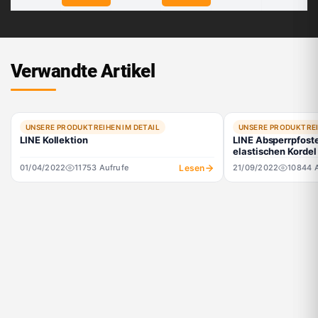
rz) -
stisch
LINE
Ø6 mm
Verwandte Artikel
UNSERE PRODUKTREIHEN IM DETAIL
UNSERE PRODUKTREI
LINE Kollektion
LINE Absperrpfoste
elastischen Kordel
Lesen
01/04/2022
11753 Aufrufe
21/09/2022
10844 A