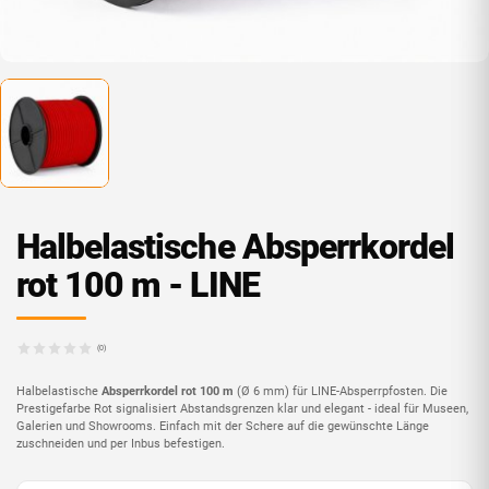
Halbelas­tische Absperrkordel
rot 100 m - LINE
(0)
Halbelastische
Absperrkordel rot 100 m
(Ø 6 mm) für LINE-Absperrpfosten. Die
Prestige­farbe Rot signalisiert Abstands­grenzen klar und elegant - ideal für Museen,
Galerien und Showrooms. Einfach mit der Schere auf die gewünschte Länge
zuschneiden und per Inbus befestigen.