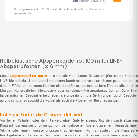
Sie sparen 1780,00 €
Stückpreise exkl. MwSt. Rabatt automatisch im Warenkorb
angewendet.
Halbelas­tische Absperrkordel rot 100 m für LINE-
Absperrpfosten (Ø 6 mm)
Diese
Absperrkordel rot 100 m
ist die ideale Ersatzkordel für Absperrpfosten der Baureih
LINE. Die halbelastische Kordel mit einem Durchmesser von exakt 6 mm passt perfekt zu
den LINE-Pfosten und sorgt für eine gleichmäßig gespannte, saubere Führungslinie - ob in
Museen, Kunstgalerien, Showrooms oder gehobenen Veranstaltungsräumen. Dank ihrer
halbelastischen Beschaffenheit federt sie unbeabsichtigte Berührungen durch Besucher
ab und schützt so sowohl die Kordel als auch die Pfosten vor Beschädigungen.
Rot - die Farbe, die Grenzen definiert
Vor hellen Wänden oder dem Parkett einer Galerie erzeugt Rot den unmittelbarsten
Kontrast: Ein einziger Blick genügt, um den gebotenen Abstand zu einem Gemälde, einer
Vitrine oder einem Ausstellungsstück zu erkennen. Rot ist zugleich die klassische
Prestige­farbe - die Farbe des roten Teppichs - und eignet sich hervorragend für