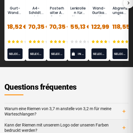
Gurt-
A4-
Posterh
Lenkrolle
Wand-
Abgrenz
Wandcli
Schildta
alter A4
n für
Gurtkas
ungsstä
p
fel
Querfor
Absperr
sette
nder
(schwar
Hochfor
mat
pfosten
5m -
Empfän
18,52 €
70,35 €
70,35 €
55,13 €
122,99 €
118,55 
z)
mat für
METAL
ger
Absperr
MUR
(schwar
pfosten
z) -
LIMIT
(15)
(10)
(12)
(0)
(7)
SELECT OPTIONS
SELECT OPTIONS
SELECT OPTIONS
IN DEN WARENKORB
SELECT OPTIONS
SELECT OPTIONS
Questions fréquentes
Warum eine Riemen von 3,7 m anstelle von 3,2 m für meine
+
Warteschlangen?
Kann der Riemen mit unserem Logo oder unseren Farben
+
bedruckt werden?