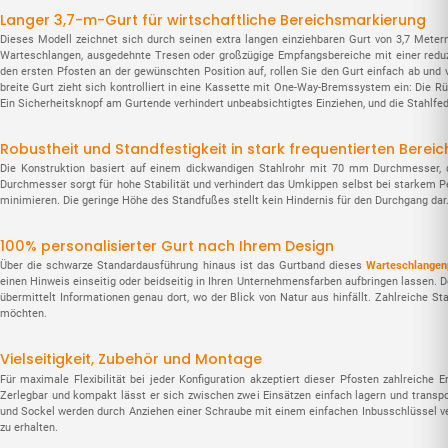
Langer 3,7-m-Gurt für wirtschaftliche Bereichsmarkierung
Dieses Modell zeichnet sich durch seinen extra langen einziehbaren Gurt von 3,7 Meter
Warteschlangen, ausgedehnte Tresen oder großzügige Empfangsbereiche mit einer reduzie
den ersten Pfosten an der gewünschten Position auf, rollen Sie den Gurt einfach ab und
breite Gurt zieht sich kontrolliert in eine Kassette mit One-Way-Bremssystem ein: Die 
Ein Sicherheitsknopf am Gurtende verhindert unbeabsichtigtes Einziehen, und die Stahlfed
Robustheit und Standfestigkeit in stark frequentierten Berei
Die Konstruktion basiert auf einem dickwandigen Stahlrohr mit 70 mm Durchmesser, 
Durchmesser sorgt für hohe Stabilität und verhindert das Umkippen selbst bei starkem 
minimieren. Die geringe Höhe des Standfußes stellt kein Hindernis für den Durchgang dar. 
100% personalisierter Gurt nach Ihrem Design
Über die schwarze Standardausführung hinaus ist das Gurtband dieses
Warteschlangen
einen Hinweis einseitig oder beidseitig in Ihren Unternehmensfarben aufbringen lassen. D
übermittelt Informationen genau dort, wo der Blick von Natur aus hinfällt. Zahlreiche S
möchten.
Vielseitigkeit, Zubehör und Montage
Für maximale Flexibilität bei jeder Konfiguration akzeptiert dieser Pfosten zahlreiche 
Zerlegbar und kompakt lässt er sich zwischen zwei Einsätzen einfach lagern und transpo
und Sockel werden durch Anziehen einer Schraube mit einem einfachen Inbusschlüssel ve
zu erhalten.