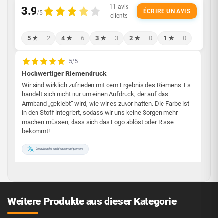
ÉCRIRE UN AVIS
5 ★
2
4 ★
6
3 ★
3
2 ★
0
1 ★
0
5/5
Hochwertiger Riemendruck
Wir sind wirklich zufrieden mit dem Ergebnis des Riemens. Es
handelt sich nicht nur um einen Aufdruck, der auf das
Armband „geklebt“ wird, wie wir es zuvor hatten. Die Farbe ist
in den Stoff integriert, sodass wir uns keine Sorgen mehr
machen müssen, dass sich das Logo ablöst oder Risse
bekommt!
Cet avis a été traduit automatiquement
Delphine B.
1 Juli 2026
·
Utile ?
👍
0
👎
0
🚩
Weitere Produkte aus dieser Kategorie