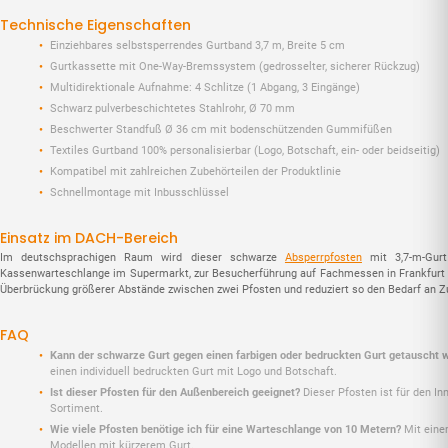
Technische Eigenschaften
Einziehbares selbstsperrendes Gurtband 3,7 m, Breite 5 cm
Gurtkassette mit One-Way-Bremssystem (gedrosselter, sicherer Rückzug)
Multidirektionale Aufnahme: 4 Schlitze (1 Abgang, 3 Eingänge)
Schwarz pulverbeschichtetes Stahlrohr, Ø 70 mm
Beschwerter Standfuß Ø 36 cm mit bodenschützenden Gummifüßen
Textiles Gurtband 100% personalisierbar (Logo, Botschaft, ein- oder beidseitig)
Kompatibel mit zahlreichen Zubehörteilen der Produktlinie
Schnellmontage mit Inbusschlüssel
Einsatz im DACH-Bereich
Im deutschsprachigen Raum wird dieser schwarze
Absperrpfosten
mit 3,7-m-Gurt
Kassenwarteschlange im Supermarkt, zur Besucherführung auf Fachmessen in Frankfurt od
Überbrückung größerer Abstände zwischen zwei Pfosten und reduziert so den Bedarf an Zub
FAQ
Kann der schwarze Gurt gegen einen farbigen oder bedruckten Gurt getauscht 
einen individuell bedruckten Gurt mit Logo und Botschaft.
Ist dieser Pfosten für den Außenbereich geeignet?
Dieser Pfosten ist für den I
Sortiment.
Wie viele Pfosten benötige ich für eine Warteschlange von 10 Metern?
Mit einem
Modellen mit kürzerem Gurt.