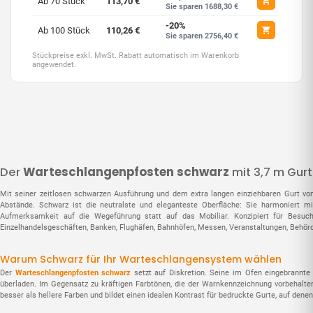
Ab 70 Stück
113,70 €
Sie sparen 1688,30 €
-20%
Ab 100 Stück
110,26 €
Sie sparen 2756,40 €
Stückpreise exkl. MwSt. Rabatt automatisch im Warenkorb
angewendet.
Der
Warteschlangenpfosten schwarz
mit 3,7 m Gurt
Mit seiner zeitlosen schwarzen Ausführung und dem extra langen einziehbaren Gurt vo
Abstände. Schwarz ist die neutralste und eleganteste Oberfläche: Sie harmoniert m
Aufmerksamkeit auf die Wegeführung statt auf das Mobiliar. Konzipiert für Besuc
Einzelhandelsgeschäften, Banken, Flughäfen, Bahnhöfen, Messen, Veranstaltungen, Be
Warum Schwarz für Ihr Warteschlangensystem wählen
Der
Warteschlangenpfosten schwarz
setzt auf Diskretion. Seine im Ofen eingebrannte 
überladen. Im Gegensatz zu kräftigen Farbtönen, die der Warnkennzeichnung vorbehalte
besser als hellere Farben und bildet einen idealen Kontrast für bedruckte Gurte, auf den