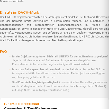
Diskretion verbindet.
Einsatz im DACH-Markt
Der LINE FIX Objektschutzpfosten Edelstahl gebürstet findet in Deutschland, Österreich
und der Schweiz breite Anwendung: in kommunalen Museen und Kunsthallen, in
Behördengebäuden mit repräsentativen Eingangsbereichen, in Messe- und
Kongresszentren sowie in gehobener Hotellerie und Gastronomie. Überall dort, wo eine
dauerhafte, wartungsarme Absperrung gefordert wird, die sich zugleich hochwertig in die
Architektur einfügt, ist die bodenmontierte Edelstahlausführung LINE FIX die Lösung der
Wahl für Facility Manager, Architekten und Beschaffungsabteilungen.
FAQ
Ist der Objektschutzpfosten Edelstahl LINE FIX für den Außeneinsatz geeignet?
Ja, er ist für den Innen- und Außenbereich zugelassen; die gebürstete
Edelstahloberfläche ist witterungsbeständig und korrosionsfest.
Muss das Seil separat bestellt werden?
Ja, das halbdynamische Seil Ø 6 mm
ist separat erhältlich und kann in verschiedenen Farben (schwarz, weiß, grau,
rot, blau, grün, gelb) bestellt werden.
Sind Ersatzteile langfristig verfügbar?
Als europäischer Hersteller garantieren
wir die Verfügbarkeit aller Einzelkomponenten (Rohr, Montageplatte, Seilkopf)
auf lange Sicht - kein Komplettaustausch nötig.
EUROPÄISCHE FERTIGUNG
Garantien & Zertifizierungen