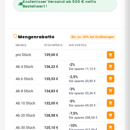
Kostenloser Versand ab 500 € netto
Bestellwert !
Mengenrabatte
Bis zu -20% bei Großmengen
MENGE
STÜCKPREIS
IHR VORTEIL
pro Stück
139,00 €
-
-2%
Ab 4 Stück
136,22 €
Sie sparen 11,12 €
-2,5%
Ab 6 Stück
135,53 €
Sie sparen 20,85 €
-3%
Ab 8 Stück
134,83 €
Sie sparen 33,36 €
-5%
Ab 10 Stück
132,05 €
Sie sparen 69,50 €
-7,5%
Ab 20 Stück
128,58 €
Sie sparen 208,50 €
-10%
Ab 30 Stück
125,10 €
Sie sparen 417,00 €