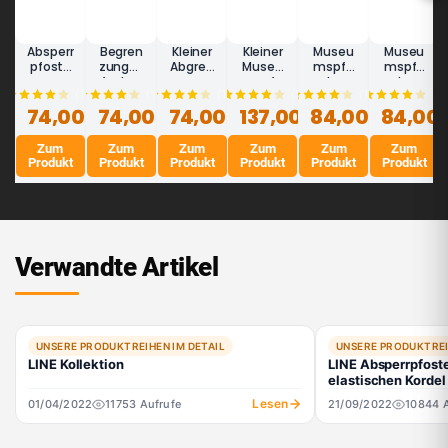
Absperr
Begren
Kleiner
Kleiner
Museu
Museu
pfoste
zungsp
Abgren
Museu
mspfo
mspfo
n
fosten
zungsp
mspfo
sten
sten
(10)
(16)
(16)
(5)
(16)
(7)
45cm
45 cm
fosten
sten
mit
silber
74,00 €
schwar
74,00 €
(Silber)
74,00 €
weiß
137,00 €
Edelsta
84,00 €
Kordel
84,00 
LINE -
z - LINE
- LINE
45 cm
hl
(schwa
Absperr
MINI
MINI
- LINE
satinier
rz) -
pfoste
Zum
Zum
Zum
Zum
Zum
Zum
MINI
t 45
LINE
n für
Produkt
Produkt
Produkt
Produkt
Produkt
Produkt
cm -
Galerie
LINE
n
MINI
Verwandte Artikel
UNSERE PRODUKTREIHEN IM DETAIL
UNSERE PRODUKTREI
LINE Kollektion
LINE Absperrpfoste
elastischen Kordel
Lesen
01/04/2022
11753 Aufrufe
21/09/2022
10844 A