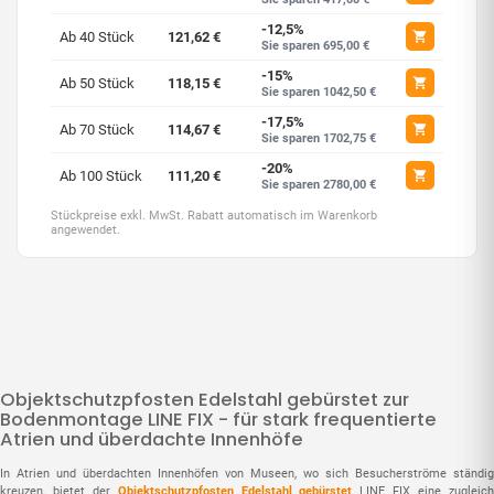
-12,5%
Ab 40 Stück
121,62 €
Sie sparen 695,00 €
-15%
Ab 50 Stück
118,15 €
Sie sparen 1042,50 €
-17,5%
Ab 70 Stück
114,67 €
Sie sparen 1702,75 €
-20%
Ab 100 Stück
111,20 €
Sie sparen 2780,00 €
Stückpreise exkl. MwSt. Rabatt automatisch im Warenkorb
angewendet.
Objektschutzpfosten Edelstahl gebürstet zur
Bodenmontage LINE FIX - für stark frequentierte
Atrien und überdachte Innenhöfe
In Atrien und überdachten Innenhöfen von Museen, wo sich Besucherströme ständig
kreuzen, bietet der
Objektschutzpfosten Edelstahl gebürstet
LINE FIX eine zugleic