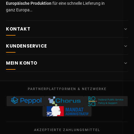
Europäische Produktion
für eine schnelle Lieferung in
ganz Europa…
KONTAKT
+32 87 84 10 20
KUNDENSERVICE
info@potelet.eu
Über uns
Route Mitoyenne 414
MEIN KONTO
4710
Lontzen
Lieferung
Belgien
Übersicht
AGB
Mo – Fr
Meine Bestellungen
09:00 – 17:00
PARTNERPLATTFORMEN & NETZWERKE
Rechtliche Hinweise
USt-IdNr. BE 0641.740.320 - Lüttich
Meine Gutschriften
Datenschutz
Meine Adressen
Kontakt
Meine Daten
Sitemap
AKZEPTIERTE ZAHLUNGSMITTEL
Meine Gutscheine